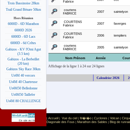
Fabrice
Trois Bassinoise 28km
Trail Grand Bénare 50km
courtens
2007
saintelyon
FABRICE
Hors Réunion
COURTENS
2007
faverges
6000D - 6D Marathon
Fabrice
6000D 2026
COURTENS
2006
templiers
6000D - 6D Lacs
Fabrice
6000D - 6d Crêtes
courtens
2005
saintelyon
FABRICE
Gabizos - KV l'Omi Agut
(3.5 km)
Nom Prénom
Année
Cour
Gabizos - La Berbeillet
(20 km)
Affichage de la ligne 1 à 24 sur 24 lignes
Gabizos Sky Race 30km
Ut4M 40 vercors
Calendrier 2026
2
Ut4M 40 Chartreuse
Ut4M50 Belledonne
Ut4M50 Taillefer
Ut4M 80 CHALLENGE
Accueil
Vue du ciel
M�t�o
Cyclones
Volcan
Cirqu
|
|
|
|
|
|
Sport
Sports extr�mes
Ce site est list� dans la cat�gorie
:
Diagonale des Fous
Marathon des Sables
Blog de runrai
|
|