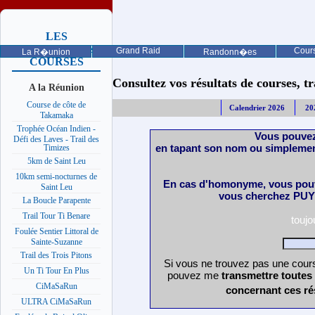
LES
PROCHAINES
Grand Raid
Cours
La R�union
Randonn�es
COURSES
Consultez vos résultats de courses, trai
A la Réunion
Course de côte de
Calendrier 2026
20
Takamaka
Trophée Océan Indien -
Vous pouvez
Défi des Laves - Trail des
en tapant son nom ou simplemen
Timizes
5km de Saint Leu
10km semi-nocturnes de
En cas d'homonyme, vous pouv
Saint Leu
vous cherchez PUY 
La Boucle Parapente
Trail Tour Ti Benare
touj
Foulée Sentier Littoral de
Sainte-Suzanne
Trail des Trois Pitons
Si vous ne trouvez pas une cours
Un Ti Tour En Plus
pouvez me
transmettre toutes
CiMaSaRun
concernant ces ré
ULTRA CiMaSaRun