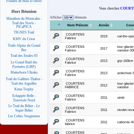
Foulées de Bois d Olives
Vous cherchez
COURTE
Hors Réunion
Afficher
éléments
Marathon du Montcalm -
Trail des Novis -
Nom Prénom
Année
Cour
PICaPICA
TIGNES Trail
COURTENS
2019
val-tho-sp
Fabrice
KMV du Criou
Trails Alpins du Grand
COURTENS
tour-glacier
2017
Bec
Fabrice
vanoise-3
Trail des Etoiles 05
COURTENS
2013
grp-160km
Le Grand Raid des
Fabrice
Pyrénées (GRP)
COURTENS
Matterhorn Ultraks
2013
ardechois
Fabrice
Trail du Galibier-Thabor -
Trail des Aiguilles
COURTENS
tour-glacier
2012
FABRICE
vanoise
Kima Trophy
Echappée Belle -
COURTENS
2011
utmb
Fabrice
Traversée Nord
Le Trail du Bélier - Le
COURTENS
2011
nivolet-rev
Super Bélier
Fabrice
Les Crêtes Vosgiennes
COURTENS
2011
cabornis-4
fabrice
COURTENS