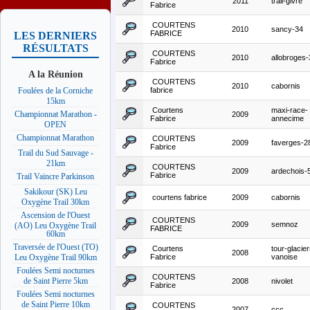
2011
trail-givre
Fabrice
COURTENS
2010
sancy-34
FABRICE
LES DERNIERS
RÉSULTATS
COURTENS
2010
allobroges-
Fabrice
A la Réunion
COURTENS
2010
cabornis
fabrice
Foulées de la Corniche
15km
Courtens
maxi-race-
Championnat Marathon -
2009
Fabrice
annecime
OPEN
Championnat Marathon
COURTENS
2009
faverges-2
Fabrice
Trail du Sud Sauvage -
21km
COURTENS
2009
ardechois-
Fabrice
Trail Vaincre Parkinson
Sakikour (SK) Leu
courtens fabrice
2009
cabornis
Oxygène Trail 30km
Ascension de l'Ouest
COURTENS
2009
semnoz
(AO) Leu Oxygène Trail
FABRICE
60km
Traversée de l'Ouest (TO)
Courtens
tour-glacier
2008
Fabrice
vanoise
Leu Oxygène Trail 90km
Foulées Semi nocturnes
COURTENS
de Saint Pierre 5km
2008
nivolet
Fabrice
Foulées Semi nocturnes
de Saint Pierre 10km
COURTENS
2007
ccc