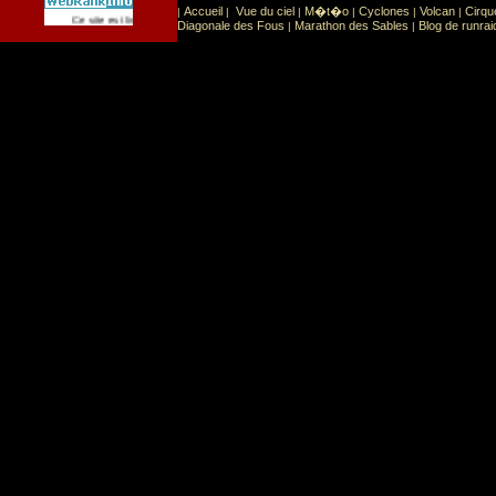
Accueil
Vue du ciel
M�t�o
Cyclones
Volcan
Cirqu
|
|
|
|
|
|
Sport
Sports extr�mes
Ce site est list� dans la cat�gorie
:
Diagonale des Fous
Marathon des Sables
Blog de runrai
|
|