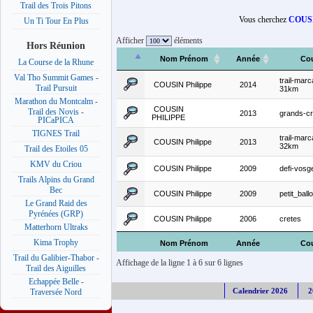
Trail des Trois Pitons
Vous cherchez
COUSI
Un Ti Tour En Plus
Afficher
éléments
Hors Réunion
Nom Prénom
Année
Co
La Course de la Rhune
Val Tho Summit Games -
trail-marc
COUSIN Philippe
2014
Trail Pursuit
31km
Marathon du Montcalm -
COUSIN
Trail des Novis -
2013
grands-c
PHILIPPE
PICaPICA
TIGNES Trail
trail-marc
COUSIN Philippe
2013
32km
Trail des Etoiles 05
KMV du Criou
COUSIN Philippe
2009
defi-vosg
Trails Alpins du Grand
Bec
COUSIN Philippe
2009
petit_ball
Le Grand Raid des
Pyrénées (GRP)
COUSIN Philippe
2006
cretes
Matterhorn Ultraks
Kima Trophy
Nom Prénom
Année
Co
Trail du Galibier-Thabor -
Affichage de la ligne 1 à 6 sur 6 lignes
Trail des Aiguilles
Echappée Belle -
Calendrier 2026
2
Traversée Nord