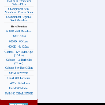
Trail de la Rivière des
Galets 40km
Championnat Semi
Marathon - Course Open
Championnat Régional
Semi Marathon
Hors Réunion
6000D - 6D Marathon
6000D 2026
6000D - 6D Lacs
6000D - 6d Crêtes
Gabizos - KV l'Omi Agut
(3.5 km)
Gabizos - La Berbeillet
(20 km)
Gabizos Sky Race 30km
Ut4M 40 vercors
Ut4M 40 Chartreuse
Ut4M50 Belledonne
Ut4M50 Taillefer
Ut4M 80 CHALLENGE