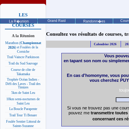
LES
PROCHAINES
Grand Raid
Cours
La R�union
Randonn�es
COURSES
Consultez vos résultats de courses, trai
A la Réunion
Marathon (
Championnat
Calendrier 2026
20
) et Foulées de la
2026
Corniche
Vous pouvez
Trail Vaincre Parkinson
en tapant son nom ou simplemen
Trail du Sud Sauvage
Course de côte de
Takamaka
En cas d'homonyme, vous pouv
Trophée Océan Indien -
vous cherchez PUY 
Défi des Laves - Trail des
Timizes
touj
5km de Saint Leu
10km semi-nocturnes de
Saint Leu
Si vous ne trouvez pas une cours
La Boucle Parapente
pouvez me
transmettre toutes
Trail Tour Ti Benare
concernant ces ré
Foulée Sentier Littoral de
Sainte-Suzanne