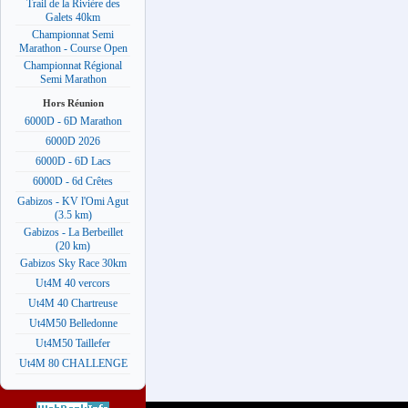
Trail de la Rivière des
Galets 40km
Championnat Semi
Marathon - Course Open
Championnat Régional
Semi Marathon
Hors Réunion
6000D - 6D Marathon
6000D 2026
6000D - 6D Lacs
6000D - 6d Crêtes
Gabizos - KV l'Omi Agut
(3.5 km)
Gabizos - La Berbeillet
(20 km)
Gabizos Sky Race 30km
Ut4M 40 vercors
Ut4M 40 Chartreuse
Ut4M50 Belledonne
Ut4M50 Taillefer
Ut4M 80 CHALLENGE