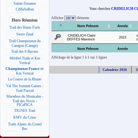
Sainte-Suzanne
Vous cherchez
CRIDELICH Cla
CiMaSaRun
Afficher
éléments
Hors Réunion
Nom Prénom
Année
Trail des Hauts Forts
Sierre Zinal
CRIDELICH Claire
2023
DEFFES Maxence
Trail Championnat du
Canigou (Canigó)
Nom Prénom
Année
Trail des 6 Burons
Affichage de la ligne 1 à 1 sur 1 lignes
Méribel Trails et Km
Vertical
Championnat France
de
Calendrier 2026
2
Km Vertical
La Course de la Rhune
Val Tho Summit Games -
Trail Pursuit
Marathon du Montcalm -
Trail des Novis -
PICaPICA
TIGNES Trail
KMV du Criou
Trails Alpins du Grand
Bec