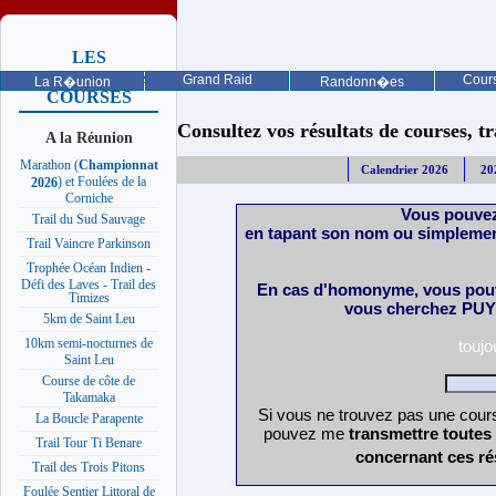
LES
PROCHAINES
Grand Raid
Cours
La R�union
Randonn�es
COURSES
Consultez vos résultats de courses, trai
A la Réunion
Marathon (
Championnat
Calendrier 2026
20
) et Foulées de la
2026
Corniche
Vous pouvez
Trail du Sud Sauvage
en tapant son nom ou simplemen
Trail Vaincre Parkinson
Trophée Océan Indien -
Défi des Laves - Trail des
En cas d'homonyme, vous pouv
Timizes
vous cherchez PUY 
5km de Saint Leu
10km semi-nocturnes de
touj
Saint Leu
Course de côte de
Takamaka
Si vous ne trouvez pas une cours
La Boucle Parapente
pouvez me
transmettre toutes
Trail Tour Ti Benare
concernant ces ré
Trail des Trois Pitons
Foulée Sentier Littoral de