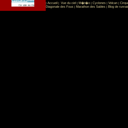
Accueil
Vue du ciel
M�t�o
Cyclones
Volcan
Cirqu
|
|
|
|
|
|
Sport
Sports extr�mes
Ce site est list� dans la cat�gorie
:
Diagonale des Fous
Marathon des Sables
Blog de runrai
|
|