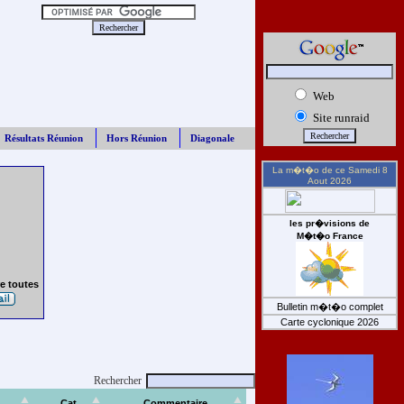
Web
Site runraid
Résultats Réunion
Hors Réunion
Diagonale
La m�t�o de ce
Samedi 8
Aout 2026
les pr�visions de
M�t�o France
e toutes
Bulletin m�t�o complet
Carte cyclonique 2026
Rechercher
Cat
Commentaire