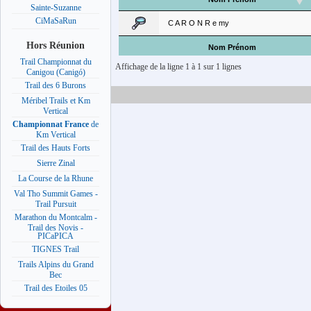
Sainte-Suzanne
CiMaSaRun
C A R O N R e my
Hors Réunion
Nom Prénom
Trail Championnat du
Affichage de la ligne 1 à 1 sur 1 lignes
Canigou (Canigó)
Trail des 6 Burons
Méribel Trails et Km
Vertical
Championnat France
de
Km Vertical
Trail des Hauts Forts
Sierre Zinal
La Course de la Rhune
Val Tho Summit Games -
Trail Pursuit
Marathon du Montcalm -
Trail des Novis -
PICaPICA
TIGNES Trail
Trails Alpins du Grand
Bec
Trail des Etoiles 05