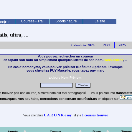
Courses - Trail
Sports nature
Le site
nn�es
ls, ultra, ...
Calendrier 2026
2027
2025
Vous pouvez rechercher un coureur
en tapant son nom ou simplement quelques lettres de son nom,
sans accent
, ...
En cas d'homonyme, vous pouvez préciser le début du prénom : exemple
vous cherchez PUY Marcelle, vous tapez puy marc
toujours
Nom Prénom
e trouvez pas une course, si votre nom est mal orthographié, ... vous pouvez me
transmettr
remarques, vos souhaits, corrections concernant ces résultats
en cliquant sur
Vous cherchez
C A R O N R e my
: il y a
1 courses trouvée
Année
Course
Place
Temps