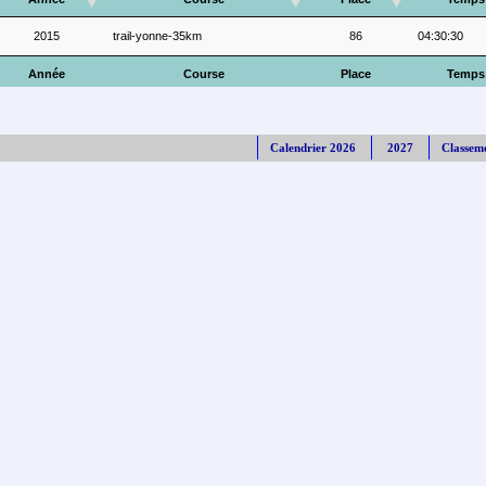
2015
trail-yonne-35km
86
04:30:30
Année
Course
Place
Temps
Calendrier 2026
2027
Classem