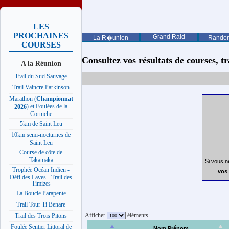
LES
PROCHAINES
Grand Raid
La R�union
Rando
COURSES
Consultez vos résultats de courses, trai
A la Réunion
Trail du Sud Sauvage
Trail Vaincre Parkinson
Marathon (
Championnat
) et Foulées de la
2026
Corniche
5km de Saint Leu
10km semi-nocturnes de
Saint Leu
Course de côte de
Takamaka
Si vous n
Trophée Océan Indien -
vos 
Défi des Laves - Trail des
Timizes
La Boucle Parapente
Trail Tour Ti Benare
Afficher
éléments
Trail des Trois Pitons
Foulée Sentier Littoral de
Nom Prénom