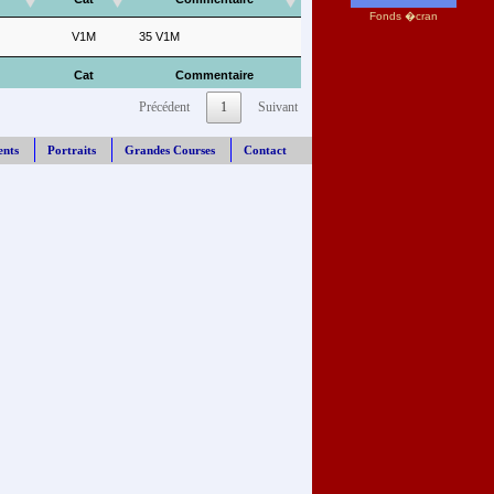
Fonds �cran
V1M
35 V1M
Cat
Commentaire
Précédent
1
Suivant
ents
Portraits
Grandes Courses
Contact