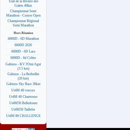
Trail de la Rivière des
Galets 40km
Championnat Semi
Marathon - Course Open
Championnat Régional
Semi Marathon
Hors Réunion
6000D - 6D Marathon
6000D 2026
6000D - 6D Lacs
6000D - 6d Crêtes
Gabizos - KV l'Omi Agut
(3.5 km)
Gabizos - La Berbeillet
(20 km)
Gabizos Sky Race 30km
Ut4M 40 vercors
Ut4M 40 Chartreuse
Ut4M50 Belledonne
Ut4M50 Taillefer
Ut4M 80 CHALLENGE