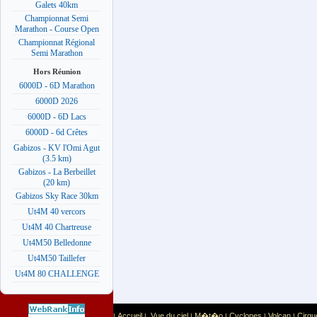
Galets 40km
Championnat Semi
Marathon - Course Open
Championnat Régional
Semi Marathon
Hors Réunion
6000D - 6D Marathon
6000D 2026
6000D - 6D Lacs
6000D - 6d Crêtes
Gabizos - KV l'Omi Agut
(3.5 km)
Gabizos - La Berbeillet
(20 km)
Gabizos Sky Race 30km
Ut4M 40 vercors
Ut4M 40 Chartreuse
Ut4M50 Belledonne
Ut4M50 Taillefer
Ut4M 80 CHALLENGE
Accueil
Vue du ciel
M�t�o
Cyclones
Volcan
Cirqu
|
|
|
|
|
|