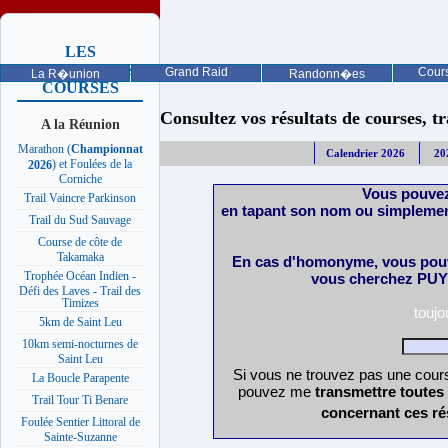
LES
PROCHAINES
Grand Raid
Cours
La R�union
Randonn�es
COURSES
Consultez vos résultats de courses, trai
A la Réunion
Marathon (
Championnat
Calendrier 2026
20
) et Foulées de la
2026
Corniche
Vous pouvez
Trail Vaincre Parkinson
en tapant son nom ou simplemen
Trail du Sud Sauvage
Course de côte de
Takamaka
En cas d'homonyme, vous pouv
Trophée Océan Indien -
vous cherchez PUY 
Défi des Laves - Trail des
Timizes
touj
5km de Saint Leu
10km semi-nocturnes de
Saint Leu
Si vous ne trouvez pas une cours
La Boucle Parapente
pouvez me
transmettre toutes
Trail Tour Ti Benare
concernant ces ré
Foulée Sentier Littoral de
Sainte-Suzanne