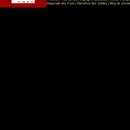
Sport
Sports extr�mes
Ce site est list� dans la cat�gorie
:
Diagonale des Fous
Marathon des Sables
Blog de runrai
|
|