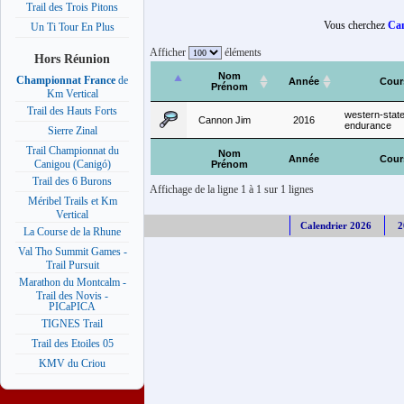
Trail des Trois Pitons
Vous cherchez
Ca
Un Ti Tour En Plus
Afficher
éléments
Hors Réunion
Nom
Championnat France
de
Année
Cour
Prénom
Km Vertical
Trail des Hauts Forts
western-stat
Cannon Jim
2016
endurance
Sierre Zinal
Trail Championnat du
Nom
Année
Cour
Canigou (Canigó)
Prénom
Trail des 6 Burons
Affichage de la ligne 1 à 1 sur 1 lignes
Méribel Trails et Km
Vertical
Calendrier 2026
2
La Course de la Rhune
Val Tho Summit Games -
Trail Pursuit
Marathon du Montcalm -
Trail des Novis -
PICaPICA
TIGNES Trail
Trail des Etoiles 05
KMV du Criou