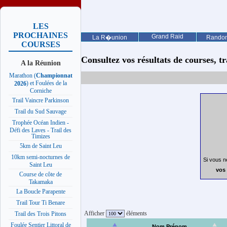
LES
PROCHAINES
Grand Raid
La R�union
Rando
COURSES
Consultez vos résultats de courses, trai
A la Réunion
Marathon (
Championnat
) et Foulées de la
2026
Corniche
Trail Vaincre Parkinson
Trail du Sud Sauvage
Trophée Océan Indien -
Défi des Laves - Trail des
Timizes
5km de Saint Leu
10km semi-nocturnes de
Si vous n
Saint Leu
vos 
Course de côte de
Takamaka
La Boucle Parapente
Trail Tour Ti Benare
Afficher
éléments
Trail des Trois Pitons
Foulée Sentier Littoral de
Nom Prénom