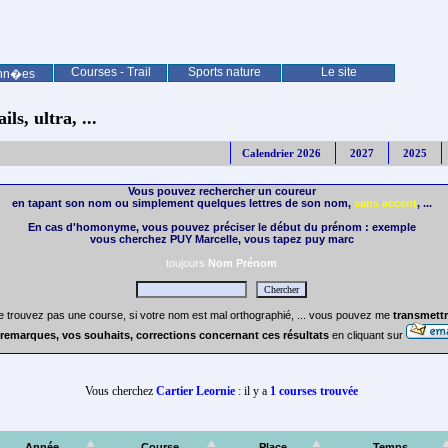
Courses - Trail
Sports nature
Le site
nn�es
ls, ultra, ...
Calendrier 2026
2027
2025
Vous pouvez rechercher un coureur
en tapant son nom ou simplement quelques lettres de son nom,
sans accent
, ...
En cas d'homonyme, vous pouvez préciser le début du prénom : exemple
vous cherchez PUY Marcelle, vous tapez puy marc
toujours
Nom Prénom
e trouvez pas une course, si votre nom est mal orthographié, ... vous pouvez me
transmettr
remarques, vos souhaits, corrections concernant ces résultats
en cliquant sur
Vous cherchez
Cartier Leornie
: il y a
1 courses trouvée
Année
Course
Place
Temps