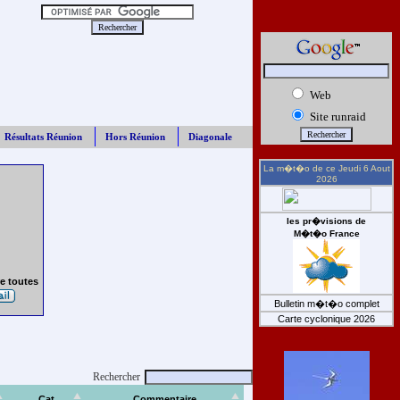
Web
Site runraid
Résultats Réunion
Hors Réunion
Diagonale
La m�t�o de ce
Jeudi 6 Aout
2026
les pr�visions de
M�t�o France
e toutes
Bulletin m�t�o complet
Carte cyclonique 2026
Rechercher
Cat
Commentaire