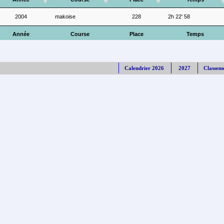
2004
makoise
228
2h 22' 58
Année
Course
Place
Temps
Calendrier 2026
2027
Classem