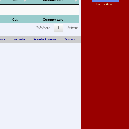
Fonds �cran
Cat
Commentaire
Précédent
1
Suivant
ents
Portraits
Grandes Courses
Contact