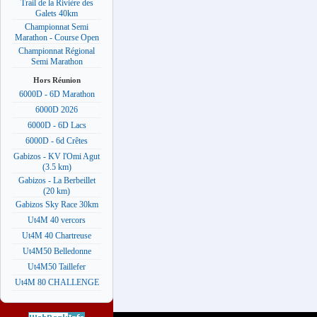
Trail de la Rivière des
Galets 40km
Championnat Semi
Marathon - Course Open
Championnat Régional
Semi Marathon
Hors Réunion
6000D - 6D Marathon
6000D 2026
6000D - 6D Lacs
6000D - 6d Crêtes
Gabizos - KV l'Omi Agut
(3.5 km)
Gabizos - La Berbeillet
(20 km)
Gabizos Sky Race 30km
Ut4M 40 vercors
Ut4M 40 Chartreuse
Ut4M50 Belledonne
Ut4M50 Taillefer
Ut4M 80 CHALLENGE