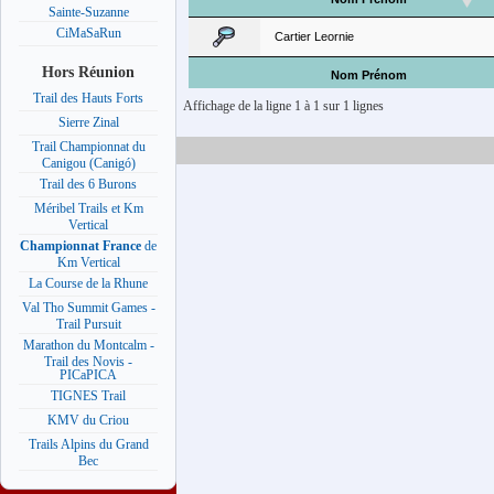
Sainte-Suzanne
CiMaSaRun
Cartier Leornie
Hors Réunion
Nom Prénom
Trail des Hauts Forts
Affichage de la ligne 1 à 1 sur 1 lignes
Sierre Zinal
Trail Championnat du
Canigou (Canigó)
Trail des 6 Burons
Méribel Trails et Km
Vertical
Championnat France
de
Km Vertical
La Course de la Rhune
Val Tho Summit Games -
Trail Pursuit
Marathon du Montcalm -
Trail des Novis -
PICaPICA
TIGNES Trail
KMV du Criou
Trails Alpins du Grand
Bec