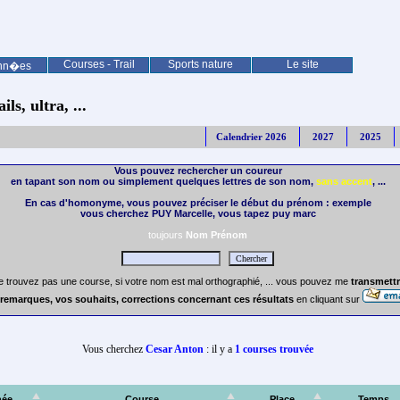
Courses - Trail
Sports nature
Le site
nn�es
ls, ultra, ...
Calendrier 2026
2027
2025
Vous pouvez rechercher un coureur
en tapant son nom ou simplement quelques lettres de son nom,
sans accent
, ...
En cas d'homonyme, vous pouvez préciser le début du prénom : exemple
vous cherchez PUY Marcelle, vous tapez puy marc
toujours
Nom Prénom
e trouvez pas une course, si votre nom est mal orthographié, ... vous pouvez me
transmettr
remarques, vos souhaits, corrections concernant ces résultats
en cliquant sur
Vous cherchez
Cesar Anton
: il y a
1 courses trouvée
ée
Course
Place
Temps