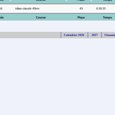
16
kilian-classik-45km
43
6:30:33
ée
Course
Place
Temps
Calendrier 2026
2027
Classem