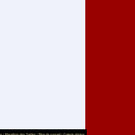
us
Marathon des Sables
Blog de runraid
Galerie photos
|
|
|