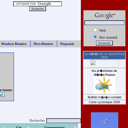
Web
Site runraid
Résultats Réunion
Hors Réunion
Diagonale
La m�t�o de ce
Jeudi 6 Aout
2026
les pr�visions de
M�t�o France
e toutes
Bulletin m�t�o complet
Carte cyclonique 2026
Rechercher
Cat
Commentaire