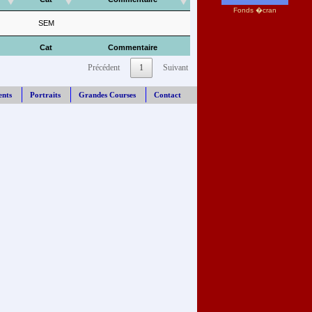
Fonds �cran
SEM
Cat
Commentaire
Précédent
1
Suivant
ents
Portraits
Grandes Courses
Contact