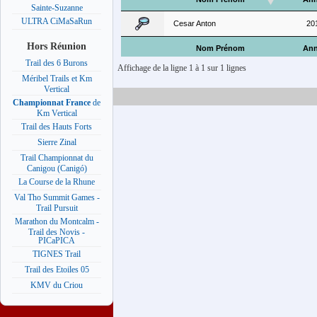
Sainte-Suzanne
ULTRA CiMaSaRun
Cesar Anton
20
Hors Réunion
Nom Prénom
Ann
Trail des 6 Burons
Affichage de la ligne 1 à 1 sur 1 lignes
Méribel Trails et Km
Vertical
Championnat France
de
Km Vertical
Trail des Hauts Forts
Sierre Zinal
Trail Championnat du
Canigou (Canigó)
La Course de la Rhune
Val Tho Summit Games -
Trail Pursuit
Marathon du Montcalm -
Trail des Novis -
PICaPICA
TIGNES Trail
Trail des Etoiles 05
KMV du Criou