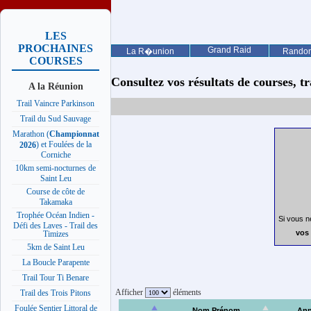
LES
PROCHAINES
Grand Raid
La R�union
Rando
COURSES
Consultez vos résultats de courses, trai
A la Réunion
Trail Vaincre Parkinson
Trail du Sud Sauvage
Marathon (
Championnat
) et Foulées de la
2026
Corniche
10km semi-nocturnes de
Saint Leu
Course de côte de
Takamaka
Trophée Océan Indien -
Si vous n
Défi des Laves - Trail des
vos 
Timizes
5km de Saint Leu
La Boucle Parapente
Trail Tour Ti Benare
Afficher
éléments
Trail des Trois Pitons
Foulée Sentier Littoral de
Nom Prénom
Ann