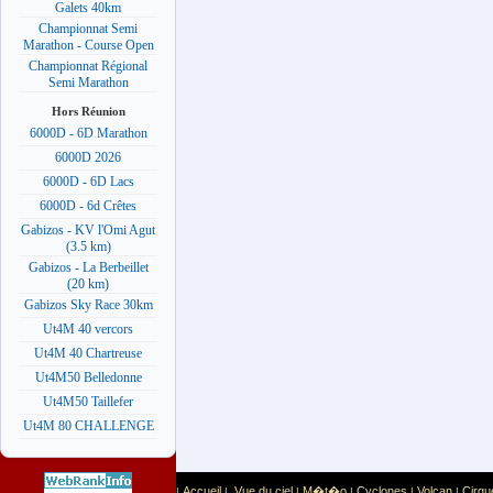
Galets 40km
Championnat Semi
Marathon - Course Open
Championnat Régional
Semi Marathon
Hors Réunion
6000D - 6D Marathon
6000D 2026
6000D - 6D Lacs
6000D - 6d Crêtes
Gabizos - KV l'Omi Agut
(3.5 km)
Gabizos - La Berbeillet
(20 km)
Gabizos Sky Race 30km
Ut4M 40 vercors
Ut4M 40 Chartreuse
Ut4M50 Belledonne
Ut4M50 Taillefer
Ut4M 80 CHALLENGE
Accueil
Vue du ciel
M�t�o
Cyclones
Volcan
Cirqu
|
|
|
|
|
|