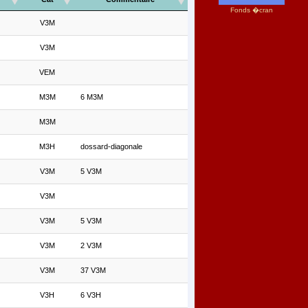
Fonds �cran
V3M
V3M
VEM
M3M
6 M3M
M3M
M3H
dossard-diagonale
V3M
5 V3M
V3M
V3M
5 V3M
V3M
2 V3M
V3M
37 V3M
V3H
6 V3H