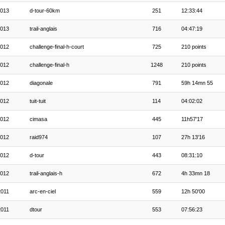
013
d-tour-60km
251
12:33:44
013
trail-anglais
716
04:47:19
012
challenge-final-h-court
725
210 points
012
challenge-final-h
1248
210 points
012
diagonale
791
59h 14mn 55
012
tuit-tuit
114
04:02:02
012
cimasa
445
11h57'17
012
raid974
107
27h 13'16
012
d-tour
443
08:31:10
012
trail-anglais-h
672
4h 33mn 18
2011
arc-en-ciel
559
12h 50'00
2011
dtour
553
07:56:23