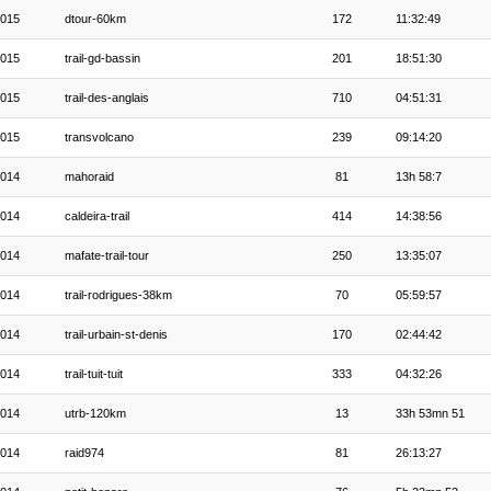
015
dtour-60km
172
11:32:49
015
trail-gd-bassin
201
18:51:30
015
trail-des-anglais
710
04:51:31
015
transvolcano
239
09:14:20
014
mahoraid
81
13h 58:7
014
caldeira-trail
414
14:38:56
014
mafate-trail-tour
250
13:35:07
014
trail-rodrigues-38km
70
05:59:57
014
trail-urbain-st-denis
170
02:44:42
014
trail-tuit-tuit
333
04:32:26
014
utrb-120km
13
33h 53mn 51
014
raid974
81
26:13:27