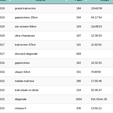
019
grand-trail-ecrins
184
12h42'45
019
gapencimes-25km
334
04:17:54
019
ste-victoire-60km
329
11h38'23
018
ultra-champsaur
187
12:36:53
017
trail-ecrins-57km
115
11:50:54
017
dossard-diagonale
669
016
gapencimes
262
10:32:03
016
ubaye-42km
331
7h36'59
015
mafate-trail-tour
285
17:55:46
015
trail-urbain-st-denis
154
02:46:47
015
diagonale
1654
61h 52mn 26
015
cimasa-h
435
13:50:21