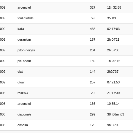
009
arcenciel
327
11h 32:58
009
foul-clotilde
59
35' 03
009
kalla
465
02:17:03
009
geranium
187
2h 04'21
009
piton-neiges
204
2h 57'38
009
pic-adam
189
1h 20' 16
009
vital
144
2h20'37
009
dtour
257
07:21:53
008
raid974
20
21:17:30
008
arcenciel
166
10:55:14
008
diagonale
299
38h36mn53
008
cimasa
125
9h 56'00