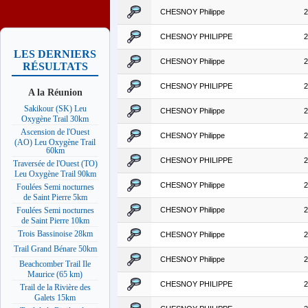
CHESNOY Philippe
2
CHESNOY PHILIPPE
2
LES DERNIERS
CHESNOY Philippe
2
RÉSULTATS
CHESNOY PHILIPPE
2
A la Réunion
Sakikour (SK) Leu
CHESNOY Philippe
2
Oxygène Trail 30km
Ascension de l'Ouest
CHESNOY Philippe
2
(AO) Leu Oxygène Trail
60km
CHESNOY PHILIPPE
2
Traversée de l'Ouest (TO)
Leu Oxygène Trail 90km
CHESNOY Philippe
2
Foulées Semi nocturnes
de Saint Pierre 5km
CHESNOY Philippe
2
Foulées Semi nocturnes
de Saint Pierre 10km
Trois Bassinoise 28km
CHESNOY Philippe
2
Trail Grand Bénare 50km
CHESNOY Philippe
2
Beachcomber Trail Ile
Maurice (65 km)
CHESNOY PHILIPPE
2
Trail de la Rivière des
Galets 15km