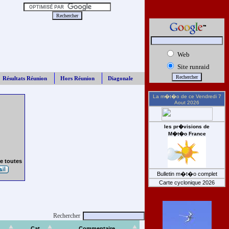
Web
Site runraid
Résultats Réunion
Hors Réunion
Diagonale
La m�t�o de ce
Vendredi 7
Aout 2026
les pr�visions de
M�t�o France
e toutes
Bulletin m�t�o complet
Carte cyclonique 2026
Rechercher
Cat
Commentaire