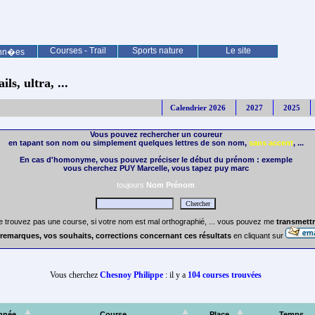
Courses - Trail
Sports nature
Le site
nn�es
ls, ultra, ...
Calendrier 2026
2027
2025
Vous pouvez rechercher un coureur
en tapant son nom ou simplement quelques lettres de son nom,
sans accent
, ...
En cas d'homonyme, vous pouvez préciser le début du prénom : exemple
vous cherchez PUY Marcelle, vous tapez puy marc
toujours
Nom Prénom
e trouvez pas une course, si votre nom est mal orthographié, ... vous pouvez me
transmettr
remarques, vos souhaits, corrections concernant ces résultats
en cliquant sur
Vous cherchez
Chesnoy Philippe
: il y a
104 courses trouvées
nnée
Course
Place
Temps