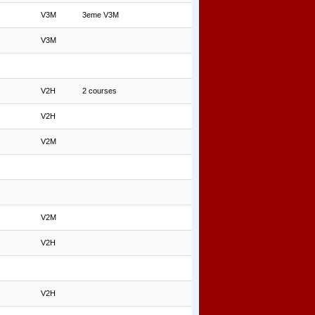
V3M
3eme V3M
V3M
V2H
2 courses
V2H
V2M
V2M
V2H
V2H