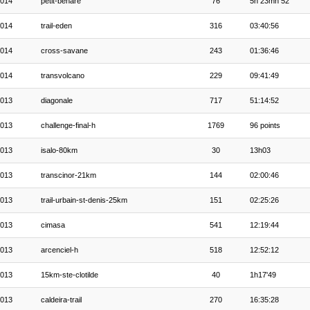
014
petit-benare
76
5h 23mn 52
014
trail-eden
316
03:40:56
014
cross-savane
243
01:36:46
014
transvolcano
229
09:41:49
013
diagonale
717
51:14:52
013
challenge-final-h
1769
96 points
013
isalo-80km
30
13h03
013
transcinor-21km
144
02:00:46
013
trail-urbain-st-denis-25km
151
02:25:26
013
cimasa
541
12:19:44
013
arcenciel-h
518
12:52:12
013
15km-ste-clotilde
40
1h17'49
013
caldeira-trail
270
16:35:28