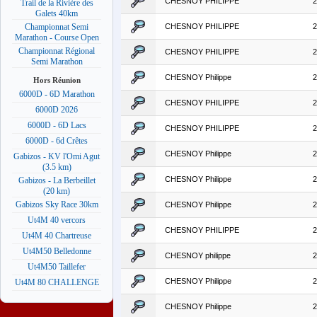
CHESNOY PHILIPPE
2
Trail de la Rivière des
Galets 40km
CHESNOY PHILIPPE
2
Championnat Semi
Marathon - Course Open
Championnat Régional
CHESNOY PHILIPPE
2
Semi Marathon
CHESNOY Philippe
2
Hors Réunion
6000D - 6D Marathon
CHESNOY PHILIPPE
2
6000D 2026
6000D - 6D Lacs
CHESNOY PHILIPPE
2
6000D - 6d Crêtes
CHESNOY Philippe
2
Gabizos - KV l'Omi Agut
(3.5 km)
CHESNOY Philippe
2
Gabizos - La Berbeillet
(20 km)
Gabizos Sky Race 30km
CHESNOY Philippe
2
Ut4M 40 vercors
CHESNOY PHILIPPE
2
Ut4M 40 Chartreuse
Ut4M50 Belledonne
CHESNOY philippe
2
Ut4M50 Taillefer
CHESNOY Philippe
2
Ut4M 80 CHALLENGE
CHESNOY Philippe
2