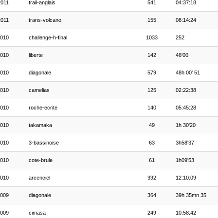
2011
trail-anglais
541
04:37:18
2011
trans-volcano
155
08:14:24
010
challenge-h-final
1033
252
010
liberte
142
46'00
010
diagonale
579
48h 00' 51
010
camelias
125
02:22:38
010
roche-ecrite
140
05:45:28
010
takamaka
49
1h 30'20
010
3-bassinoise
63
3h58'37
010
cote-brule
61
1h09'53
010
arcenciel
392
12:10:09
009
diagonale
364
39h 35mn 35
009
cimasa
249
10:58:42