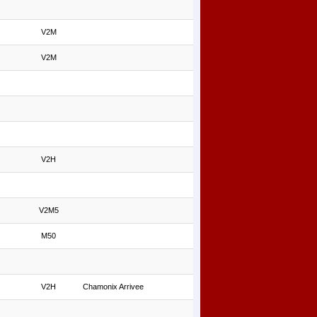
V2M
V2M
V2H
V2M5
M50
V2H
Chamonix Arrivee