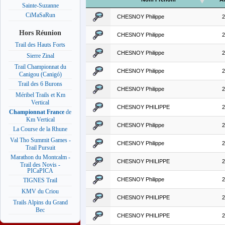
Sainte-Suzanne
CiMaSaRun
CHESNOY Philippe
2
Hors Réunion
CHESNOY Philippe
2
Trail des Hauts Forts
CHESNOY Philippe
2
Sierre Zinal
Trail Championnat du
CHESNOY Philippe
2
Canigou (Canigó)
Trail des 6 Burons
CHESNOY Philippe
2
Méribel Trails et Km
Vertical
CHESNOY PHILIPPE
2
Championnat France
de
Km Vertical
CHESNOY Philippe
2
La Course de la Rhune
Val Tho Summit Games -
CHESNOY Philippe
2
Trail Pursuit
Marathon du Montcalm -
CHESNOY PHILIPPE
2
Trail des Novis -
PICaPICA
CHESNOY Philippe
2
TIGNES Trail
KMV du Criou
CHESNOY PHILIPPE
2
Trails Alpins du Grand
Bec
CHESNOY PHILIPPE
2