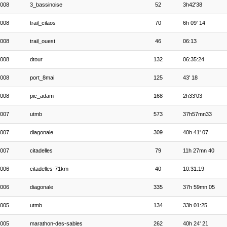
008
3_bassinoise
52
3h42'38
008
trail_cilaos
70
6h 09' 14
008
trail_ouest
46
06:13
008
dtour
132
06:35:24
008
port_8mai
125
43' 18
008
pic_adam
168
2h33'03
007
utmb
573
37h57mn33
007
diagonale
309
40h 41' 07
007
citadelles
79
11h 27mn 40
006
citadelles-71km
40
10:31:19
006
diagonale
335
37h 59mn 05
005
utmb
134
33h 01:25
005
marathon-des-sables
262
40h 24' 21