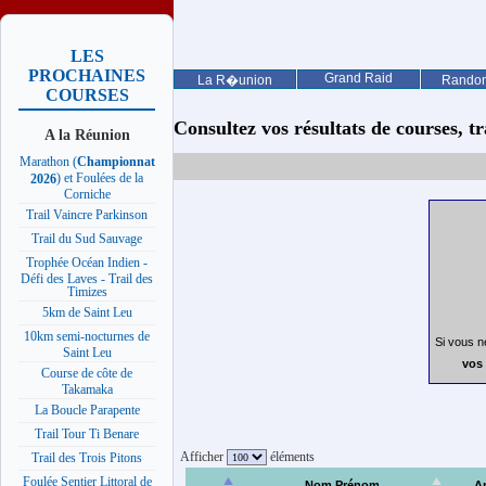
LES
PROCHAINES
Grand Raid
La R�union
Rando
COURSES
Consultez vos résultats de courses, trai
A la Réunion
Marathon (
Championnat
) et Foulées de la
2026
Corniche
Trail Vaincre Parkinson
Trail du Sud Sauvage
Trophée Océan Indien -
Défi des Laves - Trail des
Timizes
5km de Saint Leu
10km semi-nocturnes de
Si vous n
Saint Leu
vos 
Course de côte de
Takamaka
La Boucle Parapente
Trail Tour Ti Benare
Afficher
éléments
Trail des Trois Pitons
Foulée Sentier Littoral de
Nom Prénom
A