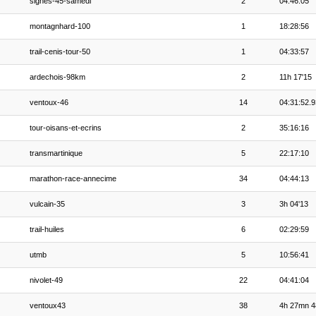
signes-45-samedi
2
04:46:05
montagnhard-100
1
18:28:56
trail-cenis-tour-50
1
04:33:57
ardechois-98km
2
11h 17'15
ventoux-46
14
04:31:52.9
tour-oisans-et-ecrins
2
35:16:16
transmartinique
5
22:17:10
marathon-race-annecime
34
04:44:13
vulcain-35
3
3h 04'13
trail-huiles
6
02:29:59
utmb
5
10:56:41
nivolet-49
22
04:41:04
ventoux43
38
4h 27mn 4