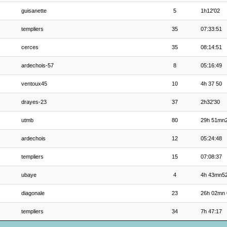
guisanette
5
1h12'02
templiers
35
07:33:51
cerces
35
08:14:51
ardechois-57
8
05:16:49
ventoux45
10
4h 37 50
drayes-23
37
2h32'30
utmb
80
29h 51mn
ardechois
12
05:24:48
templiers
15
07:08:37
ubaye
4
4h 43mn5
diagonale
23
26h 02mn 
templiers
34
7h 47:17