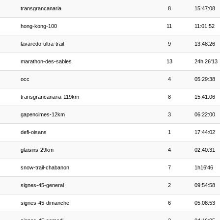
transgrancanaria
8
15:47:08
hong-kong-100
11
11:01:52
lavaredo-ultra-trail
9
13:48:26
marathon-des-sables
13
24h 26'13
occ
4
05:29:38
transgrancanaria-119km
8
15:41:06
gapencimes-12km
3
06:22:00
defi-oisans
1
17:44:02
glaisins-29km
4
02:40:31
snow-trail-chabanon
7
1h16'46
signes-45-general
2
09:54:58
signes-45-dimanche
6
05:08:53