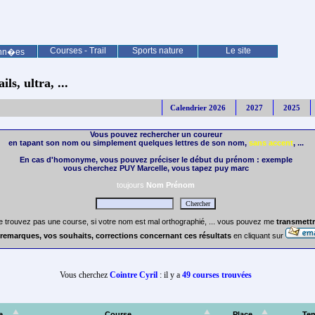
Courses - Trail
Sports nature
Le site
nn�es
ls, ultra, ...
Calendrier 2026
2027
2025
Vous pouvez rechercher un coureur
en tapant son nom ou simplement quelques lettres de son nom,
sans accent
, ...
En cas d'homonyme, vous pouvez préciser le début du prénom : exemple
vous cherchez PUY Marcelle, vous tapez puy marc
toujours
Nom Prénom
e trouvez pas une course, si votre nom est mal orthographié, ... vous pouvez me
transmettr
remarques, vos souhaits, corrections concernant ces résultats
en cliquant sur
Vous cherchez
Cointre Cyril
: il y a
49 courses trouvées
e
Course
Place
Te