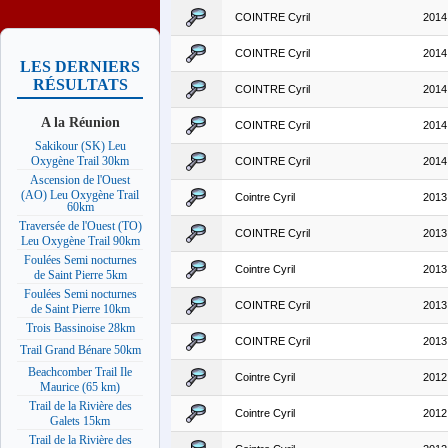
COINTRE Cyril
2014
COINTRE Cyril
2014
LES DERNIERS
RÉSULTATS
COINTRE Cyril
2014
A la Réunion
COINTRE Cyril
2014
Sakikour (SK) Leu
Oxygène Trail 30km
COINTRE Cyril
2014
Ascension de l'Ouest
(AO) Leu Oxygène Trail
Cointre Cyril
2013
60km
Traversée de l'Ouest (TO)
COINTRE Cyril
2013
Leu Oxygène Trail 90km
Foulées Semi nocturnes
Cointre Cyril
2013
de Saint Pierre 5km
Foulées Semi nocturnes
COINTRE Cyril
2013
de Saint Pierre 10km
Trois Bassinoise 28km
COINTRE Cyril
2013
Trail Grand Bénare 50km
Beachcomber Trail Ile
Cointre Cyril
2012
Maurice (65 km)
Trail de la Rivière des
Cointre Cyril
2012
Galets 15km
Trail de la Rivière des