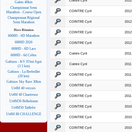
Cointre Cyril
2012
Galets 40km
Championnat Semi
COINTRE Cyril
2012
Marathon - Course Open
Championnat Régional
COINTRE Cyril
2012
Semi Marathon
Hors Réunion
COINTRE Cyril
2012
6000D - 6D Marathon
6000D 2026
COINTRE Cyril
2012
6000D - 6D Lacs
Cointre Cyril
2011
6000D - 6d Crêtes
Gabizos - KV l'Omi Agut
Cointre Cyril
2011
(3.5 km)
Gabizos - La Berbeillet
COINTRE Cyril
2011
(20 km)
Gabizos Sky Race 30km
COINTRE Cyril
2011
Ut4M 40 vercors
Ut4M 40 Chartreuse
COINTRE Cyril
2011
Ut4M50 Belledonne
COINTRE Cyril
2010
Ut4M50 Taillefer
Ut4M 80 CHALLENGE
COINTRE Cyril
2010
COINTRE Cyril
2010