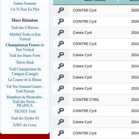
Sainte-Suzanne
Un Ti Tour En Plus
COINTRE Cyril
2026
Hors Réunion
COINTRE Cyril
2026
Trail des 6 Burons
Cointre Cyril
2016
Méribel Trails et Km
Vertical
COINTRE Cyril
2016
Championnat France
de
Km Vertical
Cointre Cyril
2016
Trail des Hauts Forts
Sierre Zinal
Cointre Cyril
2016
Trail Championnat du
Canigou (Canigó)
Cointre Cyril
2015
La Course de la Rhune
Val Tho Summit Games -
Cointre Cyril
2015
Trail Pursuit
Marathon du Montcalm -
COINTRE CYRIL
2015
Trail des Novis -
PICaPICA
COINTRE Cyril
2015
TIGNES Trail
Trail des Etoiles 05
Cointre Cyril
2014
KMV du Criou
COINTRE Cyril
2014