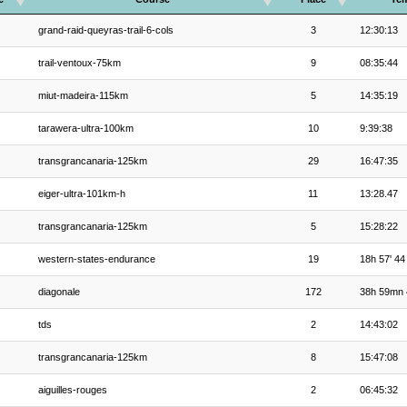
grand-raid-queyras-trail-6-cols
3
12:30:13
trail-ventoux-75km
9
08:35:44
miut-madeira-115km
5
14:35:19
tarawera-ultra-100km
10
9:39:38
transgrancanaria-125km
29
16:47:35
eiger-ultra-101km-h
11
13:28.47
transgrancanaria-125km
5
15:28:22
western-states-endurance
19
18h 57' 44
diagonale
172
38h 59mn 
tds
2
14:43:02
transgrancanaria-125km
8
15:47:08
aiguilles-rouges
2
06:45:32