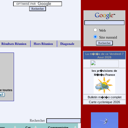
Web
Site runraid
Résultats Réunion
Hors Réunion
Diagonale
La m�t�o de ce
Vendredi 7
Aout 2026
les pr�visions de
M�t�o France
e toutes
Bulletin m�t�o complet
Carte cyclonique 2026
Rechercher
mps
Cat
Commentaire