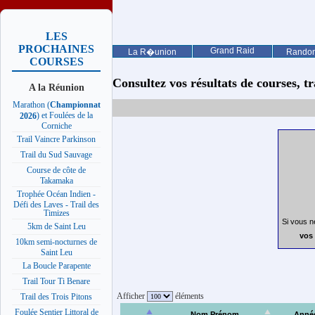
LES
PROCHAINES
Grand Raid
La R�union
Rando
COURSES
Consultez vos résultats de courses, trai
A la Réunion
Marathon (
Championnat
) et Foulées de la
2026
Corniche
Trail Vaincre Parkinson
Trail du Sud Sauvage
Course de côte de
Takamaka
Trophée Océan Indien -
Défi des Laves - Trail des
Timizes
Si vous n
5km de Saint Leu
vos 
10km semi-nocturnes de
Saint Leu
La Boucle Parapente
Trail Tour Ti Benare
Afficher
éléments
Trail des Trois Pitons
Foulée Sentier Littoral de
Nom Prénom
Anné