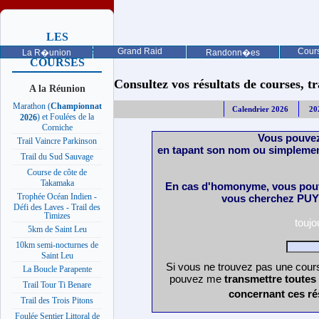
LES
PROCHAINES
Grand Raid
Cours
La R�union
Randonn�es
COURSES
Consultez vos résultats de courses, trai
A la Réunion
Marathon (
Championnat
Calendrier 2026
20
) et Foulées de la
2026
Corniche
Vous pouvez
Trail Vaincre Parkinson
en tapant son nom ou simplemen
Trail du Sud Sauvage
Course de côte de
Takamaka
En cas d'homonyme, vous pouv
Trophée Océan Indien -
vous cherchez PUY 
Défi des Laves - Trail des
Timizes
touj
5km de Saint Leu
10km semi-nocturnes de
Saint Leu
Si vous ne trouvez pas une cours
La Boucle Parapente
pouvez me
transmettre toutes
Trail Tour Ti Benare
concernant ces ré
Trail des Trois Pitons
Foulée Sentier Littoral de