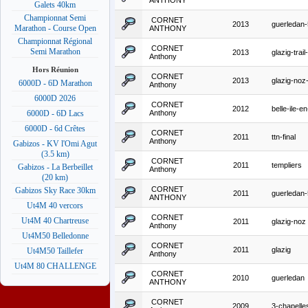
ANTHONY
Galets 40km
Championnat Semi
CORNET
2013
guerledan
Marathon - Course Open
ANTHONY
Championnat Régional
CORNET
Semi Marathon
2013
glazig-trai
Anthony
Hors Réunion
CORNET
2013
glazig-noz
6000D - 6D Marathon
Anthony
6000D 2026
CORNET
2012
belle-ile-en
Anthony
6000D - 6D Lacs
6000D - 6d Crêtes
CORNET
2011
ttn-final
Anthony
Gabizos - KV l'Omi Agut
(3.5 km)
CORNET
2011
templiers
Gabizos - La Berbeillet
Anthony
(20 km)
CORNET
Gabizos Sky Race 30km
2011
guerledan
ANTHONY
Ut4M 40 vercors
CORNET
Ut4M 40 Chartreuse
2011
glazig-noz
Anthony
Ut4M50 Belledonne
CORNET
2011
glazig
Ut4M50 Taillefer
Anthony
Ut4M 80 CHALLENGE
CORNET
2010
guerledan
ANTHONY
CORNET
2009
3-chapelle