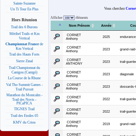
Sainte-Suzanne
Vous cherchez
Corne
Un Ti Tour En Plus
Afficher
éléments
Hors Réunion
Nom Prénom
Année
Cou
Trail des 6 Burons
Méribel Trails et Km
CORNET
2025
endurance-
Vertical
Anthony
Championnat France
de
CORNET
Km Vertical
2023
grand-raid
Anthony
Trail des Hauts Forts
CORNET
Sierre Zinal
2023
trail-guer
ANTHONY
Trail Championnat du
Canigou (Canigó)
CORNET
2023
diagonale
Anthony
La Course de la Rhune
Val Tho Summit Games -
CORNET
2023
dossards
Anthony
Trail Pursuit
Marathon du Montcalm -
CORNET
2022
trail-guer
Trail des Novis -
Anthony
PICaPICA
TIGNES Trail
CORNET
2022
trail-guer
Anthony
Trail des Etoiles 05
CORNET
KMV du Criou
2019
grand-raid
Anthony
CORNET