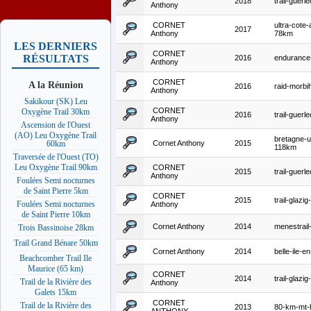
2018
trail-guer
Anthony
CORNET
ultra-cote
2017
Anthony
78km
LES DERNIERS
CORNET
RÉSULTATS
2016
endurance-
Anthony
CORNET
A la Réunion
2016
raid-morbi
Anthony
Sakikour (SK) Leu
CORNET
Oxygène Trail 30km
2016
trail-guer
Anthony
Ascension de l'Ouest
(AO) Leu Oxygène Trail
bretagne-ul
Cornet Anthony
2015
60km
118km
Traversée de l'Ouest (TO)
Leu Oxygène Trail 90km
CORNET
2015
trail-guer
Anthony
Foulées Semi nocturnes
de Saint Pierre 5km
CORNET
2015
trail-glazi
Foulées Semi nocturnes
Anthony
de Saint Pierre 10km
Cornet Anthony
2014
menestrai
Trois Bassinoise 28km
Trail Grand Bénare 50km
Cornet Anthony
2014
belle-ile-en
Beachcomber Trail Ile
Maurice (65 km)
CORNET
2014
trail-glazi
Trail de la Rivière des
Anthony
Galets 15km
CORNET
Trail de la Rivière des
2013
80-km-mt-