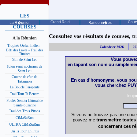
LES
PROCHAINES
Grand Raid
Cours
La R�union
Randonn�es
COURSES
Consultez vos résultats de courses, trai
A la Réunion
Trophée Océan Indien -
Calendrier 2026
20
Défi des Laves - Trail des
Timizes
Vous pouvez
5km de Saint Leu
en tapant son nom ou simplemen
10km semi-nocturnes de
Saint Leu
Course de côte de
En cas d'homonyme, vous pouv
Takamaka
vous cherchez PUY 
La Boucle Parapente
Trail Tour Ti Benare
touj
Foulée Sentier Littoral de
Sainte-Suzanne
Trail des Trois Pitons
Si vous ne trouvez pas une cours
CiMaSaRun
pouvez me
transmettre toutes
ULTRA CiMaSaRun
concernant ces ré
Un Ti Tour En Plus