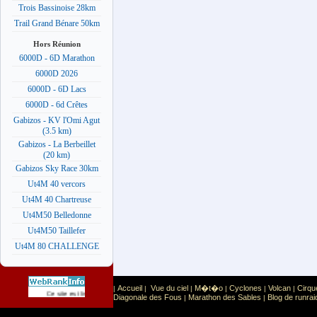
Trois Bassinoise 28km
Trail Grand Bénare 50km
Hors Réunion
6000D - 6D Marathon
6000D 2026
6000D - 6D Lacs
6000D - 6d Crêtes
Gabizos - KV l'Omi Agut
(3.5 km)
Gabizos - La Berbeillet
(20 km)
Gabizos Sky Race 30km
Ut4M 40 vercors
Ut4M 40 Chartreuse
Ut4M50 Belledonne
Ut4M50 Taillefer
Ut4M 80 CHALLENGE
Accueil
Vue du ciel
M�t�o
Cyclones
Volcan
Cirqu
|
|
|
|
|
|
Sport
Sports extr�mes
Ce site est list� dans la cat�gorie
:
Diagonale des Fous
Marathon des Sables
Blog de runrai
|
|