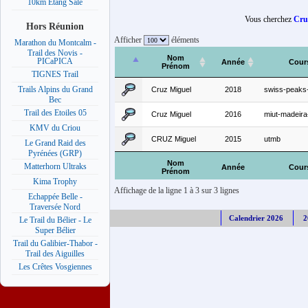
10km Etang Salé
Vous cherchez
Cru
Hors Réunion
Afficher
éléments
Marathon du Montcalm -
Trail des Novis -
Nom
PICaPICA
Année
Cour
Prénom
TIGNES Trail
Trails Alpins du Grand
Cruz Miguel
2018
swiss-peaks
Bec
Trail des Etoiles 05
Cruz Miguel
2016
miut-madeir
KMV du Criou
CRUZ Miguel
2015
utmb
Le Grand Raid des
Pyrénées (GRP)
Nom
Matterhorn Ultraks
Année
Cour
Prénom
Kima Trophy
Affichage de la ligne 1 à 3 sur 3 lignes
Echappée Belle -
Traversée Nord
Calendrier 2026
2
Le Trail du Bélier - Le
Super Bélier
Trail du Galibier-Thabor -
Trail des Aiguilles
Les Crêtes Vosgiennes