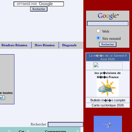
Web
Site runraid
Résultats Réunion
Hors Réunion
Diagonale
La m�t�o de ce
Samedi 8
Aout 2026
les pr�visions de
M�t�o France
e toutes
Bulletin m�t�o complet
Carte cyclonique 2026
Rechercher
Cat
Commentaire