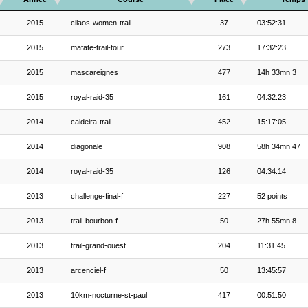
2015
cilaos-women-trail
37
03:52:31
2015
mafate-trail-tour
273
17:32:23
2015
mascareignes
477
14h 33mn 3
2015
royal-raid-35
161
04:32:23
2014
caldeira-trail
452
15:17:05
2014
diagonale
908
58h 34mn 47
2014
royal-raid-35
126
04:34:14
2013
challenge-final-f
227
52 points
2013
trail-bourbon-f
50
27h 55mn 8
2013
trail-grand-ouest
204
11:31:45
2013
arcenciel-f
50
13:45:57
2013
10km-nocturne-st-paul
417
00:51:50