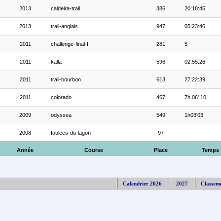
2013
caldeira-trail
386
20:18:45
2013
trail-anglais
947
05:23:46
2011
challenge-final-f
281
5
2011
kalla
596
02:55:26
2011
trail-bourbon
613
27:22:39
2011
colorado
467
7h 06' 10
2009
odyssea
549
1h03'03
2008
foulees-du-lagon
97
Année
Course
Place
Temps
Calendrier 2026
2027
Classem