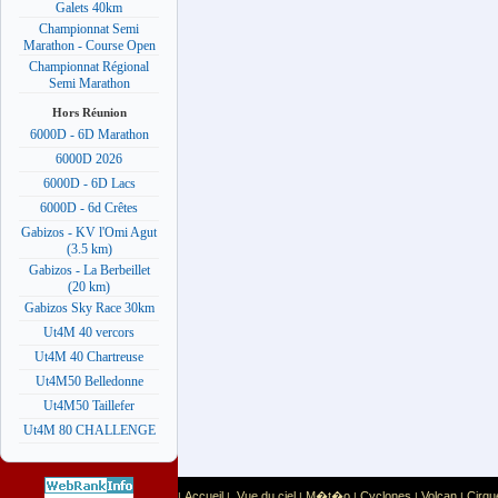
Galets 40km
Championnat Semi
Marathon - Course Open
Championnat Régional
Semi Marathon
Hors Réunion
6000D - 6D Marathon
6000D 2026
6000D - 6D Lacs
6000D - 6d Crêtes
Gabizos - KV l'Omi Agut
(3.5 km)
Gabizos - La Berbeillet
(20 km)
Gabizos Sky Race 30km
Ut4M 40 vercors
Ut4M 40 Chartreuse
Ut4M50 Belledonne
Ut4M50 Taillefer
Ut4M 80 CHALLENGE
Accueil
Vue du ciel
M�t�o
Cyclones
Volcan
Cirqu
|
|
|
|
|
|