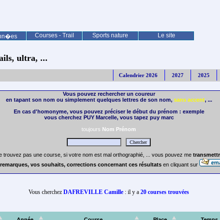
Courses - Trail
Sports nature
Le site
nn�es
ls, ultra, ...
Calendrier 2026
2027
2025
Vous pouvez rechercher un coureur
en tapant son nom ou simplement quelques lettres de son nom,
sans accent
, ...
En cas d'homonyme, vous pouvez préciser le début du prénom : exemple
vous cherchez PUY Marcelle, vous tapez puy marc
toujours
Nom Prénom
e trouvez pas une course, si votre nom est mal orthographié, ... vous pouvez me
transmettr
remarques, vos souhaits, corrections concernant ces résultats
en cliquant sur
Vous cherchez
DAFREVILLE Camille
: il y a
20 courses trouvées
Année
Course
Place
Temps