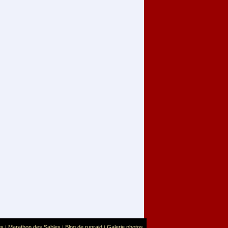
us
Marathon des Sables
Blog de runraid
Galerie photos
|
|
|