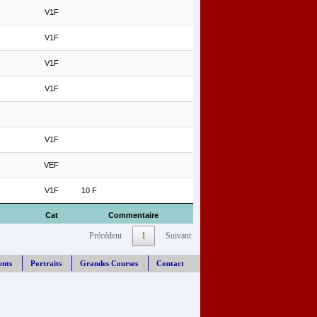
V1F
V1F
V1F
V1F
V1F
VEF
V1F
10 F
Cat
Commentaire
Précédent
1
Suivant
ents
Portraits
Grandes Courses
Contact