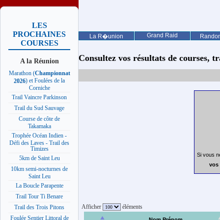
LES
PROCHAINES
Grand Raid
La R�union
Rando
COURSES
Consultez vos résultats de courses, trai
A la Réunion
Marathon (
Championnat
) et Foulées de la
2026
Corniche
Trail Vaincre Parkinson
Trail du Sud Sauvage
Course de côte de
Takamaka
Trophée Océan Indien -
Défi des Laves - Trail des
Timizes
Si vous n
5km de Saint Leu
vos 
10km semi-nocturnes de
Saint Leu
La Boucle Parapente
Trail Tour Ti Benare
Afficher
éléments
Trail des Trois Pitons
Foulée Sentier Littoral de
Nom Prénom