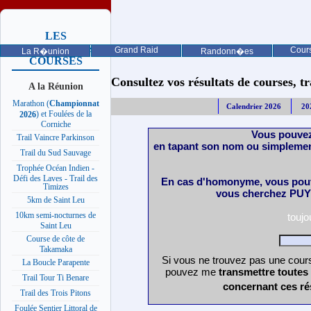
LES
PROCHAINES
Grand Raid
Cours
La R�union
Randonn�es
COURSES
Consultez vos résultats de courses, trai
A la Réunion
Marathon (
Championnat
Calendrier 2026
20
) et Foulées de la
2026
Corniche
Vous pouvez
Trail Vaincre Parkinson
en tapant son nom ou simplemen
Trail du Sud Sauvage
Trophée Océan Indien -
Défi des Laves - Trail des
En cas d'homonyme, vous pouv
Timizes
vous cherchez PUY 
5km de Saint Leu
10km semi-nocturnes de
touj
Saint Leu
Course de côte de
Takamaka
Si vous ne trouvez pas une cours
La Boucle Parapente
pouvez me
transmettre toutes
Trail Tour Ti Benare
concernant ces ré
Trail des Trois Pitons
Foulée Sentier Littoral de