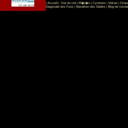
Accueil
Vue du ciel
M�t�o
Cyclones
Volcan
Cirqu
|
|
|
|
|
|
Sport
Sports extr�mes
Ce site est list� dans la cat�gorie
:
Diagonale des Fous
Marathon des Sables
Blog de runrai
|
|