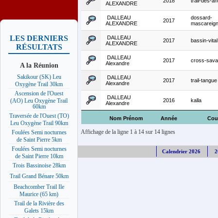
2018
trail-des-an
ALEXANDRE
DALLEAU
dossard-
2017
ALEXANDRE
mascareig
LES DERNIERS
DALLEAU
2017
bassin-vital
ALEXANDRE
RÉSULTATS
DALLEAU
2017
cross-sav
Alexandre
A la Réunion
Sakikour (SK) Leu
DALLEAU
2017
trail-tangue
Alexandre
Oxygène Trail 30km
Ascension de l'Ouest
DALLEAU
2016
kalla
(AO) Leu Oxygène Trail
Alexandre
60km
Traversée de l'Ouest (TO)
Nom Prénom
Année
Cou
Leu Oxygène Trail 90km
Affichage de la ligne 1 à 14 sur 14 lignes
Foulées Semi nocturnes
de Saint Pierre 5km
Foulées Semi nocturnes
Calendrier 2026
2
de Saint Pierre 10km
Trois Bassinoise 28km
Trail Grand Bénare 50km
Beachcomber Trail Ile
Maurice (65 km)
Trail de la Rivière des
Galets 15km