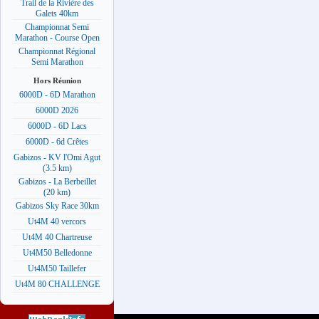
Trail de la Rivière des
Galets 40km
Championnat Semi
Marathon - Course Open
Championnat Régional
Semi Marathon
Hors Réunion
6000D - 6D Marathon
6000D 2026
6000D - 6D Lacs
6000D - 6d Crêtes
Gabizos - KV l'Omi Agut
(3.5 km)
Gabizos - La Berbeillet
(20 km)
Gabizos Sky Race 30km
Ut4M 40 vercors
Ut4M 40 Chartreuse
Ut4M50 Belledonne
Ut4M50 Taillefer
Ut4M 80 CHALLENGE