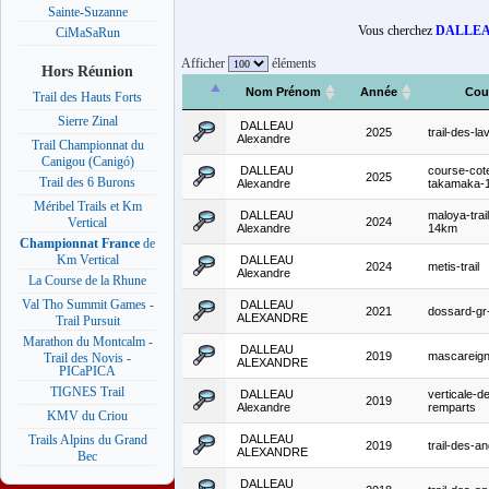
Sainte-Suzanne
Vous cherchez
DALLEAU
CiMaSaRun
Afficher
éléments
Hors Réunion
Nom Prénom
Année
Cou
Trail des Hauts Forts
Sierre Zinal
DALLEAU
2025
trail-des-la
Alexandre
Trail Championnat du
Canigou (Canigó)
DALLEAU
course-cot
2025
Trail des 6 Burons
Alexandre
takamaka-
Méribel Trails et Km
DALLEAU
maloya-trai
2024
Vertical
Alexandre
14km
Championnat France
de
Km Vertical
DALLEAU
2024
metis-trail
Alexandre
La Course de la Rhune
Val Tho Summit Games -
DALLEAU
2021
dossard-gr
ALEXANDRE
Trail Pursuit
Marathon du Montcalm -
DALLEAU
2019
mascareig
Trail des Novis -
ALEXANDRE
PICaPICA
TIGNES Trail
DALLEAU
verticale-d
2019
Alexandre
remparts
KMV du Criou
DALLEAU
Trails Alpins du Grand
2019
trail-des-an
ALEXANDRE
Bec
DALLEAU