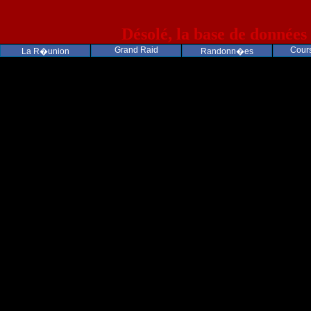
Désolé, la base de données
Grand Raid
Cours
La R�union
Randonn�es