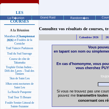
LES
PROCHAINES
Grand Raid
Cours
La R�union
Randonn�es
COURSES
Consultez vos résultats de courses, trai
A la Réunion
Marathon (
Championnat
Calendrier 2026
20
) et Foulées de la
2026
Corniche
Vous pouvez
Trail Vaincre Parkinson
en tapant son nom ou simplemen
Trail du Sud Sauvage
Course de côte de
Takamaka
En cas d'homonyme, vous pouv
Trophée Océan Indien -
vous cherchez PUY 
Défi des Laves - Trail des
Timizes
touj
5km de Saint Leu
10km semi-nocturnes de
Saint Leu
Si vous ne trouvez pas une cours
La Boucle Parapente
pouvez me
transmettre toutes
Trail Tour Ti Benare
concernant ces ré
Foulée Sentier Littoral de
Sainte-Suzanne