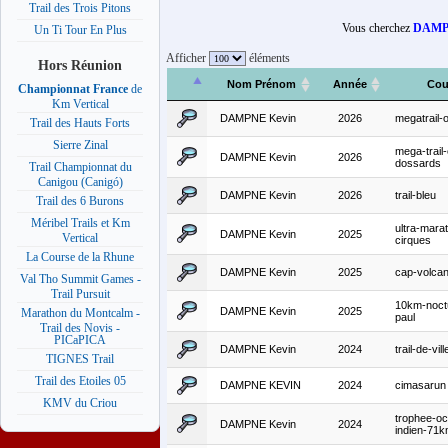
Trail des Trois Pitons
Vous cherchez
DAMP
Un Ti Tour En Plus
Afficher
éléments
Hors Réunion
Nom Prénom
Année
Cou
Championnat France
de
Km Vertical
DAMPNE Kevin
2026
megatrail-o
Trail des Hauts Forts
Sierre Zinal
mega-trail
DAMPNE Kevin
2026
dossards
Trail Championnat du
Canigou (Canigó)
DAMPNE Kevin
2026
trail-bleu
Trail des 6 Burons
Méribel Trails et Km
ultra-mara
DAMPNE Kevin
2025
Vertical
cirques
La Course de la Rhune
DAMPNE Kevin
2025
cap-volcan
Val Tho Summit Games -
Trail Pursuit
10km-noct
DAMPNE Kevin
2025
Marathon du Montcalm -
paul
Trail des Novis -
PICaPICA
DAMPNE Kevin
2024
trail-de-vill
TIGNES Trail
Trail des Etoiles 05
DAMPNE KEVIN
2024
cimasarun
KMV du Criou
trophee-o
DAMPNE Kevin
2024
indien-71