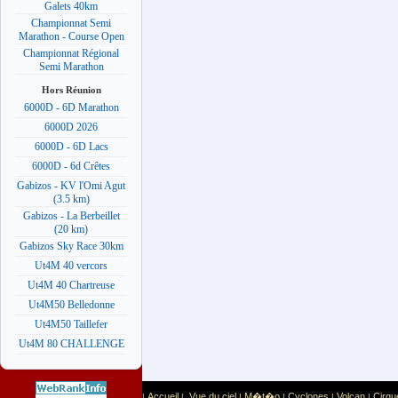
Galets 40km
Championnat Semi
Marathon - Course Open
Championnat Régional
Semi Marathon
Hors Réunion
6000D - 6D Marathon
6000D 2026
6000D - 6D Lacs
6000D - 6d Crêtes
Gabizos - KV l'Omi Agut
(3.5 km)
Gabizos - La Berbeillet
(20 km)
Gabizos Sky Race 30km
Ut4M 40 vercors
Ut4M 40 Chartreuse
Ut4M50 Belledonne
Ut4M50 Taillefer
Ut4M 80 CHALLENGE
Accueil
Vue du ciel
M�t�o
Cyclones
Volcan
Cirqu
|
|
|
|
|
|