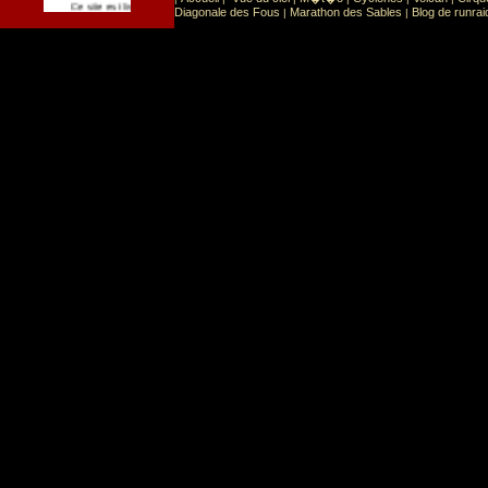
Sport
Sports extr�mes
Ce site est list� dans la cat�gorie
:
Diagonale des Fous
Marathon des Sables
Blog de runrai
|
|