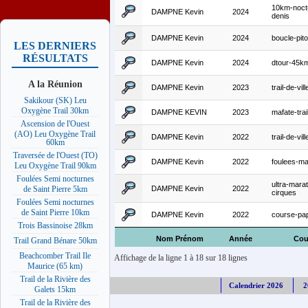
10km-noct
DAMPNE Kevin
2024
denis
DAMPNE Kevin
2024
boucle-pit
LES DERNIERS
RÉSULTATS
DAMPNE Kevin
2024
dtour-45k
A la Réunion
DAMPNE Kevin
2023
trail-de-vill
Sakikour (SK) Leu
Oxygène Trail 30km
DAMPNE KEVIN
2023
mafate-trai
Ascension de l'Ouest
(AO) Leu Oxygène Trail
DAMPNE Kevin
2022
trail-de-vill
60km
Traversée de l'Ouest (TO)
DAMPNE Kevin
2022
foulees-m
Leu Oxygène Trail 90km
Foulées Semi nocturnes
ultra-mara
DAMPNE Kevin
2022
de Saint Pierre 5km
cirques
Foulées Semi nocturnes
de Saint Pierre 10km
DAMPNE Kevin
2022
course-pa
Trois Bassinoise 28km
Nom Prénom
Année
Cou
Trail Grand Bénare 50km
Beachcomber Trail Ile
Affichage de la ligne 1 à 18 sur 18 lignes
Maurice (65 km)
Trail de la Rivière des
Calendrier 2026
2
Galets 15km
Trail de la Rivière des