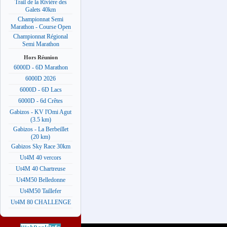
Trail de la Rivière des
Galets 40km
Championnat Semi
Marathon - Course Open
Championnat Régional
Semi Marathon
Hors Réunion
6000D - 6D Marathon
6000D 2026
6000D - 6D Lacs
6000D - 6d Crêtes
Gabizos - KV l'Omi Agut
(3.5 km)
Gabizos - La Berbeillet
(20 km)
Gabizos Sky Race 30km
Ut4M 40 vercors
Ut4M 40 Chartreuse
Ut4M50 Belledonne
Ut4M50 Taillefer
Ut4M 80 CHALLENGE