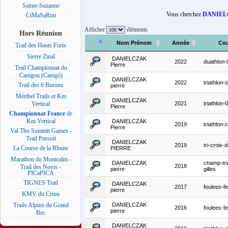
Sainte-Suzanne
Vous cherchez
DANIELC
CiMaSaRun
Afficher
éléments
Hors Réunion
Nom Prénom
Année
Cou
Trail des Hauts Forts
Sierre Zinal
DANIELCZAK
2022
duathlon-
Pierre
Trail Championnat du
Canigou (Canigó)
DANIELCZAK
2022
triathlon-s
Trail des 6 Burons
pierre
Méribel Trails et Km
DANIELCZAK
2021
triathlon-
Vertical
Pierre
Championnat France
de
Km Vertical
DANIELCZAK
2019
triathlon-
Pierre
Val Tho Summit Games -
Trail Pursuit
DANIELCZAK
2019
tri-croix-
La Course de la Rhune
PIERRE
Marathon du Montcalm -
DANIELCZAK
champ-tri
2018
Trail des Novis -
pierre
gilles
PICaPICA
TIGNES Trail
DANIELCZAK
2017
foulees-fe
pierre
KMV du Criou
DANIELCZAK
Trails Alpins du Grand
2016
foulees-fe
pierre
Bec
DANIELCZAK