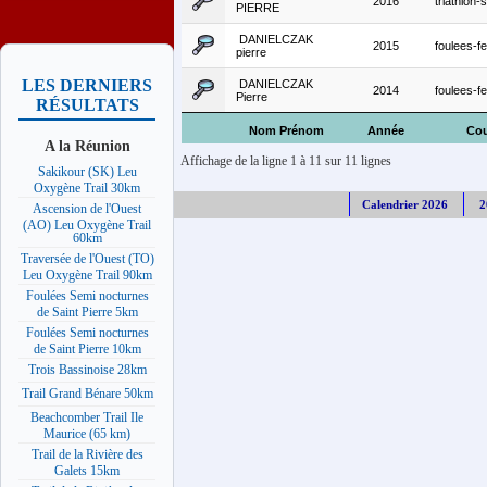
2016
triathlon-s
PIERRE
DANIELCZAK
2015
foulees-fe
pierre
LES DERNIERS
DANIELCZAK
2014
foulees-fe
Pierre
RÉSULTATS
Nom Prénom
Année
Cou
A la Réunion
Affichage de la ligne 1 à 11 sur 11 lignes
Sakikour (SK) Leu
Oxygène Trail 30km
Calendrier 2026
2
Ascension de l'Ouest
(AO) Leu Oxygène Trail
60km
Traversée de l'Ouest (TO)
Leu Oxygène Trail 90km
Foulées Semi nocturnes
de Saint Pierre 5km
Foulées Semi nocturnes
de Saint Pierre 10km
Trois Bassinoise 28km
Trail Grand Bénare 50km
Beachcomber Trail Ile
Maurice (65 km)
Trail de la Rivière des
Galets 15km