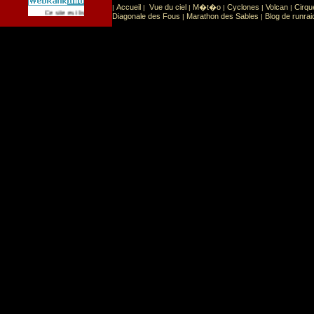
Accueil
Vue du ciel
M�t�o
Cyclones
Volcan
Cirqu
|
|
|
|
|
|
Sport
Sports extr�mes
Ce site est list� dans la cat�gorie
:
Diagonale des Fous
Marathon des Sables
Blog de runrai
|
|