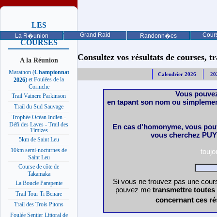
LES
PROCHAINES
Grand Raid
Cours
La R�union
Randonn�es
COURSES
Consultez vos résultats de courses, trai
A la Réunion
Marathon (
Championnat
Calendrier 2026
20
) et Foulées de la
2026
Corniche
Vous pouvez
Trail Vaincre Parkinson
en tapant son nom ou simplemen
Trail du Sud Sauvage
Trophée Océan Indien -
Défi des Laves - Trail des
En cas d'homonyme, vous pouv
Timizes
vous cherchez PUY 
5km de Saint Leu
10km semi-nocturnes de
touj
Saint Leu
Course de côte de
Takamaka
Si vous ne trouvez pas une cours
La Boucle Parapente
pouvez me
transmettre toutes
Trail Tour Ti Benare
concernant ces ré
Trail des Trois Pitons
Foulée Sentier Littoral de