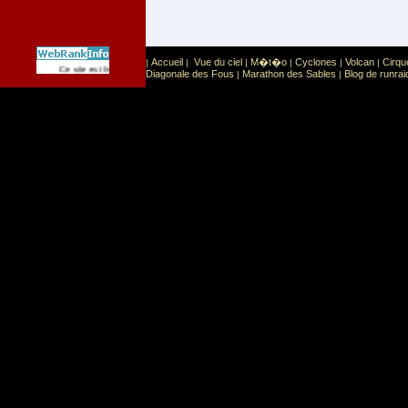
Accueil
Vue du ciel
M�t�o
Cyclones
Volcan
Cirqu
|
|
|
|
|
|
Sport
Sports extr�mes
Ce site est list� dans la cat�gorie
:
Diagonale des Fous
Marathon des Sables
Blog de runrai
|
|