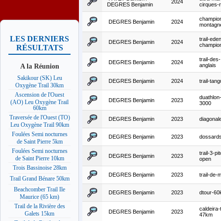
2024
DEGRES Benjamin
cirques-r
champion
DEGRES Benjamin
2024
montagn
LES DERNIERS
trail-ede
DEGRES Benjamin
2024
champio
RÉSULTATS
trail-des-
DEGRES Benjamin
2024
A la Réunion
anglais
Sakikour (SK) Leu
DEGRES Benjamin
2024
trail-tan
Oxygène Trail 30km
Ascension de l'Ouest
duathlon
DEGRES Benjamin
2023
(AO) Leu Oxygène Trail
3000
60km
Traversée de l'Ouest (TO)
DEGRES Benjamin
2023
diagonal
Leu Oxygène Trail 90km
Foulées Semi nocturnes
DEGRES Benjamin
2023
dossard
de Saint Pierre 5km
Foulées Semi nocturnes
trail-3-pi
DEGRES Benjamin
2023
de Saint Pierre 10km
open
Trois Bassinoise 28km
DEGRES Benjamin
2023
trail-de-m
Trail Grand Bénare 50km
Beachcomber Trail Ile
DEGRES Benjamin
2023
dtour-6
Maurice (65 km)
Trail de la Rivière des
caldeira-t
DEGRES Benjamin
2023
Galets 15km
47km