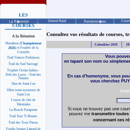
LES
PROCHAINES
Grand Raid
Cours
La R�union
Randonn�es
COURSES
Consultez vos résultats de courses, trai
A la Réunion
Marathon (
Championnat
Calendrier 2026
20
) et Foulées de la
2026
Corniche
Vous pouvez
Trail Vaincre Parkinson
en tapant son nom ou simplemen
Trail du Sud Sauvage
Trophée Océan Indien -
Défi des Laves - Trail des
En cas d'homonyme, vous pouv
Timizes
vous cherchez PUY 
5km de Saint Leu
10km semi-nocturnes de
touj
Saint Leu
Course de côte de
Takamaka
Si vous ne trouvez pas une cours
La Boucle Parapente
pouvez me
transmettre toutes
Trail Tour Ti Benare
concernant ces ré
Trail des Trois Pitons
Foulée Sentier Littoral de