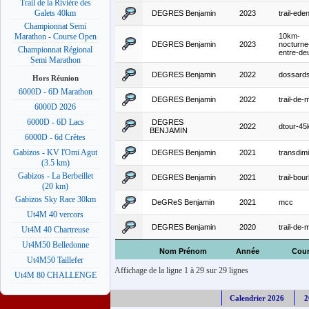
Trail de la Rivière des
Galets 40km
DEGRES Benjamin
2023
trail-ede
Championnat Semi
10km-
Marathon - Course Open
DEGRES Benjamin
2023
nocturne
Championnat Régional
entre-de
Semi Marathon
DEGRES Benjamin
2022
dossard
Hors Réunion
6000D - 6D Marathon
DEGRES Benjamin
2022
trail-de-m
6000D 2026
6000D - 6D Lacs
DEGRES
2022
dtour-4
BENJAMIN
6000D - 6d Crêtes
Gabizos - KV l'Omi Agut
DEGRES Benjamin
2021
transdimit
(3.5 km)
Gabizos - La Berbeillet
DEGRES Benjamin
2021
trail-bou
(20 km)
Gabizos Sky Race 30km
DeGReS Benjamin
2021
mcc
Ut4M 40 vercors
DEGRES Benjamin
2020
trail-de-m
Ut4M 40 Chartreuse
Ut4M50 Belledonne
Nom Prénom
Année
Cour
Ut4M50 Taillefer
Affichage de la ligne 1 à 29 sur 29 lignes
Ut4M 80 CHALLENGE
Calendrier 2026
2