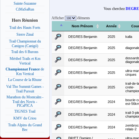
Sainte-Suzanne
Vous cherchez
DEGRES
CiMaSaRun
Afficher
éléments
Hors Réunion
Nom Prénom
Année
Cour
Trail des Hauts Forts
Sierre Zinal
DEGRES Benjamin
2025
kalla
Trail Championnat du
Canigou (Canigó)
DEGRES Benjamin
2025
diagonal
Trail des 6 Burons
dossard
Méribel Trails et Km
DEGRES Benjamin
2025
diagonal
Vertical
Championnat France
de
ultra-ma
DEGRES Benjamin
2025
Km Vertical
cirques
La Course de la Rhune
trail-de-l
Val Tho Summit Games -
DEGRES Benjamin
2025
crete-
champio
Trail Pursuit
Marathon du Montcalm -
boucle-c
Trail des Novis -
DEGRES Benjamin
2024
est-56k
PICaPICA
TIGNES Trail
trail-3-pi
DEGRES Benjamin
2024
champio
KMV du Criou
Trails Alpins du Grand
zembroca
DEGRES Benjamin
2024
relais-2
Bec
PAYET Damien /
ultra-ma