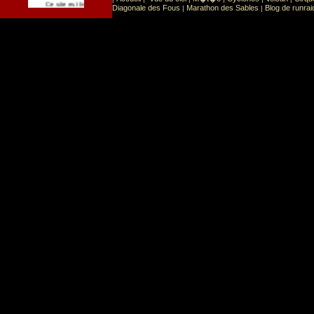
Sport
Sports extr�mes
Ce site est list� dans la cat�gorie
:
Diagonale des Fous
Marathon des Sables
Blog de runrai
|
|