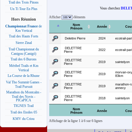
Trail des Trois Pitons
Vous cherchez
DELET
Un Ti Tour En Plus
Afficher
éléments
Hors Réunion
Nom
Championnat France
de
Année
Cou
Prénom
Km Vertical
Trail des Hauts Forts
Delettre Pierre
2024
ecotrail-pa
Sierre Zinal
DELETTRE
Trail Championnat du
2022
ecotrail-pa
Pierre
Canigou (Canigó)
Trail des 6 Burons
DELETTRE
2019
saintelyon
Pierre
Méribel Trails et Km
Vertical
DELETTRE
morvan-ox
2019
La Course de la Rhune
Pierre
83km
Val Tho Summit Games -
DELETTRE
marathon-r
2019
Trail Pursuit
Pierre
annecy
Marathon du Montcalm -
DELETTRE
Trail des Novis -
2018
saintelyon
Pierre
PICaPICA
TIGNES Trail
Nom
Année
Cou
Trail des Etoiles 05
Prénom
KMV du Criou
Affichage de la ligne 1 à 6 sur 6 lignes