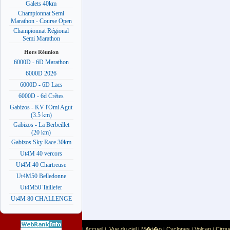
Galets 40km
Championnat Semi
Marathon - Course Open
Championnat Régional
Semi Marathon
Hors Réunion
6000D - 6D Marathon
6000D 2026
6000D - 6D Lacs
6000D - 6d Crêtes
Gabizos - KV l'Omi Agut
(3.5 km)
Gabizos - La Berbeillet
(20 km)
Gabizos Sky Race 30km
Ut4M 40 vercors
Ut4M 40 Chartreuse
Ut4M50 Belledonne
Ut4M50 Taillefer
Ut4M 80 CHALLENGE
Accueil
Vue du ciel
M�t�o
Cyclones
Volcan
Cirqu
|
|
|
|
|
|