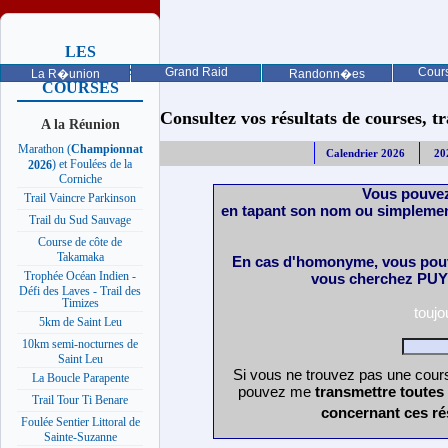
LES
PROCHAINES
Grand Raid
Cours
La R�union
Randonn�es
COURSES
Consultez vos résultats de courses, trai
A la Réunion
Marathon (
Championnat
Calendrier 2026
20
) et Foulées de la
2026
Corniche
Vous pouvez
Trail Vaincre Parkinson
en tapant son nom ou simplemen
Trail du Sud Sauvage
Course de côte de
Takamaka
En cas d'homonyme, vous pouv
Trophée Océan Indien -
vous cherchez PUY 
Défi des Laves - Trail des
Timizes
touj
5km de Saint Leu
10km semi-nocturnes de
Saint Leu
Si vous ne trouvez pas une cours
La Boucle Parapente
pouvez me
transmettre toutes
Trail Tour Ti Benare
concernant ces ré
Foulée Sentier Littoral de
Sainte-Suzanne