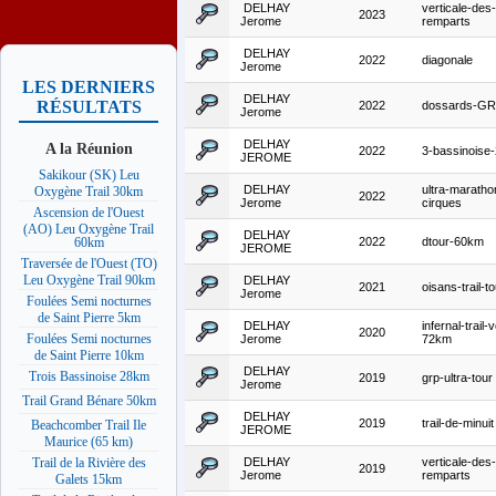
DELHAY
verticale-des-
2023
Jerome
remparts
DELHAY
2022
diagonale
Jerome
LES DERNIERS
DELHAY
RÉSULTATS
2022
dossards-G
Jerome
DELHAY
A la Réunion
2022
3-bassinoise
JEROME
Sakikour (SK) Leu
DELHAY
ultra-maratho
Oxygène Trail 30km
2022
Jerome
cirques
Ascension de l'Ouest
(AO) Leu Oxygène Trail
DELHAY
2022
dtour-60km
60km
JEROME
Traversée de l'Ouest (TO)
Leu Oxygène Trail 90km
DELHAY
2021
oisans-trail-
Jerome
Foulées Semi nocturnes
de Saint Pierre 5km
DELHAY
infernal-trail
2020
Foulées Semi nocturnes
Jerome
72km
de Saint Pierre 10km
DELHAY
Trois Bassinoise 28km
2019
grp-ultra-tour
Jerome
Trail Grand Bénare 50km
DELHAY
2019
trail-de-minuit
Beachcomber Trail Ile
JEROME
Maurice (65 km)
DELHAY
verticale-des-
Trail de la Rivière des
2019
Jerome
remparts
Galets 15km