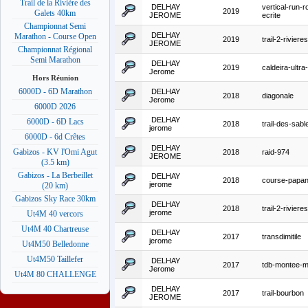
Trail de la Rivière des
DELHAY
vertical-run-
2019
Galets 40km
JEROME
ecrite
Championnat Semi
DELHAY
Marathon - Course Open
2019
trail-2-rivieres
JEROME
Championnat Régional
Semi Marathon
DELHAY
2019
caldeira-ultr
Jerome
Hors Réunion
6000D - 6D Marathon
DELHAY
2018
diagonale
Jerome
6000D 2026
DELHAY
6000D - 6D Lacs
2018
trail-des-sabl
jerome
6000D - 6d Crêtes
DELHAY
Gabizos - KV l'Omi Agut
2018
raid-974
JEROME
(3.5 km)
Gabizos - La Berbeillet
DELHAY
2018
course-papa
jerome
(20 km)
Gabizos Sky Race 30km
DELHAY
2018
trail-2-rivieres
jerome
Ut4M 40 vercors
Ut4M 40 Chartreuse
DELHAY
2017
transdimitile
jerome
Ut4M50 Belledonne
Ut4M50 Taillefer
DELHAY
2017
tdb-montee-m
Jerome
Ut4M 80 CHALLENGE
DELHAY
2017
trail-bourbon
JEROME