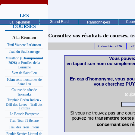
LES
PROCHAINES
Grand Raid
Cours
La R�union
Randonn�es
COURSES
Consultez vos résultats de courses, trai
A la Réunion
Trail Vaincre Parkinson
Calendrier 2026
20
Trail du Sud Sauvage
Vous pouvez
Marathon (
Championnat
) et Foulées de la
en tapant son nom ou simplemen
2026
Corniche
5km de Saint Leu
En cas d'homonyme, vous pouv
10km semi-nocturnes de
vous cherchez PUY 
Saint Leu
Course de côte de
touj
Takamaka
Trophée Océan Indien -
Défi des Laves - Trail des
Timizes
Si vous ne trouvez pas une cours
La Boucle Parapente
pouvez me
transmettre toutes
Trail Tour Ti Benare
concernant ces ré
Trail des Trois Pitons
Foulée Sentier Littoral de