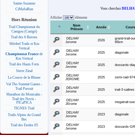
Sainte-Suzanne
Vous cherchez
DELHA
CiMaSaRun
Afficher
éléments
Hors Réunion
Nom
Trail Championnat du
Année
Cour
Prénom
Canigou (Canigó)
Trail des 6 Burons
DELHAY
grand-trail-ou
2026
Jerome
85km
Méribel Trails et Km
Vertical
DELHAY
2025
diagonale
Championnat France
de
Jerome
Km Vertical
DELHAY
Trail des Hauts Forts
2025
dossards-dia
Jerome
Sierre Zinal
DELHAY
2025
semi-raid-974
La Course de la Rhune
JEROME
Val Tho Summit Games -
DELHAY
Trail Pursuit
2025
trail-3-salines
Jerome
Marathon du Montcalm -
Trail des Novis -
DELHAY
2025
megatrail-oue
PICaPICA
JErome
TIGNES Trail
DELHAY
2023
diagonale
Trails Alpins du Grand
Jerome
Bec
DELHAY
Trail des Etoiles 05
2023
dossards-G
Jerome