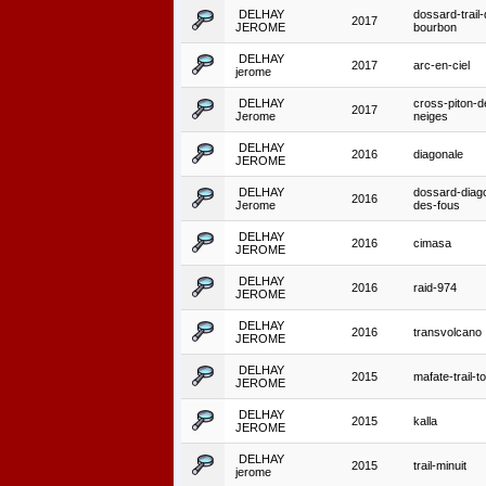
DELHAY
dossard-trail-
2017
JEROME
bourbon
DELHAY
2017
arc-en-ciel
jerome
DELHAY
cross-piton-d
2017
Jerome
neiges
DELHAY
2016
diagonale
JEROME
DELHAY
dossard-diag
2016
Jerome
des-fous
DELHAY
2016
cimasa
JEROME
DELHAY
2016
raid-974
JEROME
DELHAY
2016
transvolcano
JEROME
DELHAY
2015
mafate-trail-t
JEROME
DELHAY
2015
kalla
JEROME
DELHAY
2015
trail-minuit
jerome