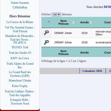
Sainte-Suzanne
Vous cherchez
DEM
CiMaSaRun
Afficher
éléments
Hors Réunion
Nom
La Course de la Rhune
Année
Cour
Prénom
Val Tho Summit Games -
Trail Pursuit
morvan-oxy
DEMAY Johan
2019
55km
Marathon du Montcalm -
Trail des Novis -
DEMAY Johan
2018
ecotrail-par
PICaPICA
TIGNES Trail
Nom
Année
Cour
Trail des Etoiles 05
Prénom
KMV du Criou
Affichage de la ligne 1 à 2 sur 2 lignes
Trails Alpins du Grand
Bec
Calendrier 2026
2
Le Grand Raid des
Pyrénées (GRP)
Matterhorn Ultraks
Kima Trophy
Trail du Galibier-Thabor -
Trail des Aiguilles
Echappée Belle -
Traversée Nord