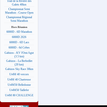
Trail de la Rivière des
Galets 40km
Championnat Semi
Marathon - Course Open
Championnat Régional
Semi Marathon
Hors Réunion
6000D - 6D Marathon
6000D 2026
6000D - 6D Lacs
6000D - 6d Crêtes
Gabizos - KV l'Omi Agut
(3.5 km)
Gabizos - La Berbeillet
(20 km)
Gabizos Sky Race 30km
Ut4M 40 vercors
Ut4M 40 Chartreuse
Ut4M50 Belledonne
Ut4M50 Taillefer
Ut4M 80 CHALLENGE