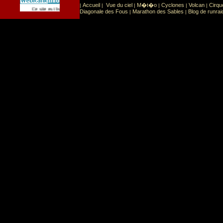
Accueil
Vue du ciel
M�t�o
Cyclones
Volcan
Cirqu
|
|
|
|
|
|
Sport
Sports extr�mes
Ce site est list� dans la cat�gorie
:
Diagonale des Fous
Marathon des Sables
Blog de runrai
|
|