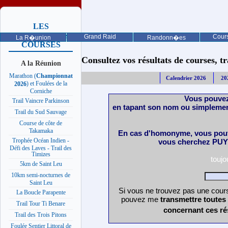
LES
PROCHAINES
Grand Raid
Cours
La R�union
Randonn�es
COURSES
Consultez vos résultats de courses, trai
A la Réunion
Marathon (
Championnat
Calendrier 2026
20
) et Foulées de la
2026
Corniche
Vous pouvez
Trail Vaincre Parkinson
en tapant son nom ou simplemen
Trail du Sud Sauvage
Course de côte de
Takamaka
En cas d'homonyme, vous pouv
Trophée Océan Indien -
vous cherchez PUY 
Défi des Laves - Trail des
Timizes
touj
5km de Saint Leu
10km semi-nocturnes de
Saint Leu
Si vous ne trouvez pas une cours
La Boucle Parapente
pouvez me
transmettre toutes
Trail Tour Ti Benare
concernant ces ré
Trail des Trois Pitons
Foulée Sentier Littoral de