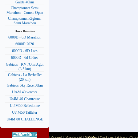
Galets 40km
Championnat Semi
Marathon - Course Open
Championnat Régional
Semi Marathon
Hors Réunion
6000D - 6D Marathon
6000D 2026
6000D - 6D Lacs
6000D - 6d Crêtes
Gabizos - KV l'Omi Agut
(3.5 km)
Gabizos - La Berbeillet
(20 km)
Gabizos Sky Race 30km
Ut4M 40 vercors
Ut4M 40 Chartreuse
Ut4M50 Belledonne
Ut4M50 Taillefer
Ut4M 80 CHALLENGE
Accueil
Vue du ciel
M�t�o
Cyclones
Volcan
Cirqu
|
|
|
|
|
|