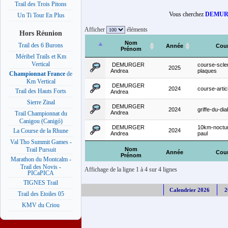
Trail des Trois Pitons
Vous cherchez
DEMURG
Un Ti Tour En Plus
Afficher
éléments
Hors Réunion
Nom
Trail des 6 Burons
Année
Cou
Prénom
Méribel Trails et Km
Vertical
DEMURGER
course-scle
2025
Andrea
plaques
Championnat France
de
Km Vertical
DEMURGER
2024
course-arti
Trail des Hauts Forts
Andrea
Sierre Zinal
DEMURGER
2024
griffe-du-di
Andrea
Trail Championnat du
Canigou (Canigó)
DEMURGER
10km-noctur
2024
La Course de la Rhune
Andrea
paul
Val Tho Summit Games -
Nom
Trail Pursuit
Année
Cou
Prénom
Marathon du Montcalm -
Trail des Novis -
Affichage de la ligne 1 à 4 sur 4 lignes
PICaPICA
TIGNES Trail
Calendrier 2026
2
Trail des Etoiles 05
KMV du Criou