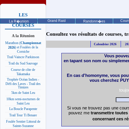
LES
PROCHAINES
Grand Raid
Cours
La R�union
Randonn�es
COURSES
Consultez vos résultats de courses, trai
A la Réunion
Marathon (
Championnat
Calendrier 2026
20
) et Foulées de la
2026
Corniche
Vous pouvez
Trail Vaincre Parkinson
en tapant son nom ou simplemen
Trail du Sud Sauvage
Course de côte de
Takamaka
En cas d'homonyme, vous pouv
Trophée Océan Indien -
vous cherchez PUY 
Défi des Laves - Trail des
Timizes
touj
5km de Saint Leu
10km semi-nocturnes de
Saint Leu
Si vous ne trouvez pas une cours
La Boucle Parapente
pouvez me
transmettre toutes
Trail Tour Ti Benare
concernant ces ré
Foulée Sentier Littoral de
Sainte-Suzanne