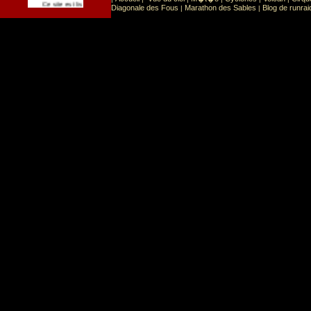
Sport
Sports extr�mes
Ce site est list� dans la cat�gorie
:
Diagonale des Fous
Marathon des Sables
Blog de runrai
|
|