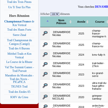
Trail des Trois Pitons
Vous cherchez
DENAMBR
Un Ti Tour En Plus
Afficher
éléments
Hors Réunion
Nom
Championnat France
de
Année
Course
Prénom
Km Vertical
Trail des Hauts Forts
champ-
DENAMBRIDE
2025
france-
Sierre Zinal
Nicolas
montagne-h
Trail Championnat du
DENAMBRIDE
champ-
Canigou (Canigó)
2025
Nicolas
france-kv
Trail des 6 Burons
DENAMBRIDE
Méribel Trails et Km
2024
kmv-fully-h
Nicolas
Vertical
La Course de la Rhune
DENAMBRIDE
trail-belier-
2024
Nicolas
27km
Val Tho Summit Games -
Trail Pursuit
DENAMBRIDE
kv-grand-
2023
Marathon du Montcalm -
Nicolas
serre
Trail des Novis -
PICaPICA
ultra-trail-du-
DENAMBRIDE
2023
haut-giffre-
TIGNES Trail
Nicolas
frahans-
Trail des Etoiles 05
DENAMBRIDE
grimpee-
KMV du Criou
2020
NICOLAS
sambuy
DENAMBRIDE
ardechois-
2019