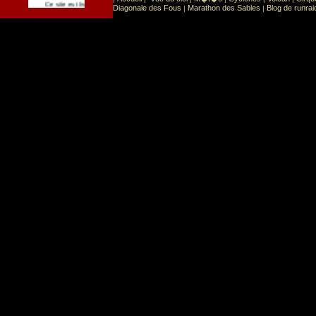
Sport
Sports extr�mes
Ce site est list� dans la cat�gorie
:
Diagonale des Fous
Marathon des Sables
Blog de runrai
|
|