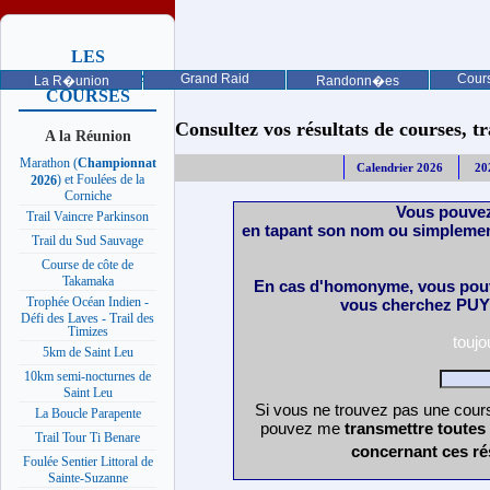
LES
PROCHAINES
Grand Raid
Cours
La R�union
Randonn�es
COURSES
Consultez vos résultats de courses, trai
A la Réunion
Marathon (
Championnat
Calendrier 2026
20
) et Foulées de la
2026
Corniche
Vous pouvez
Trail Vaincre Parkinson
en tapant son nom ou simplemen
Trail du Sud Sauvage
Course de côte de
Takamaka
En cas d'homonyme, vous pouv
Trophée Océan Indien -
vous cherchez PUY 
Défi des Laves - Trail des
Timizes
touj
5km de Saint Leu
10km semi-nocturnes de
Saint Leu
Si vous ne trouvez pas une cours
La Boucle Parapente
pouvez me
transmettre toutes
Trail Tour Ti Benare
concernant ces ré
Foulée Sentier Littoral de
Sainte-Suzanne