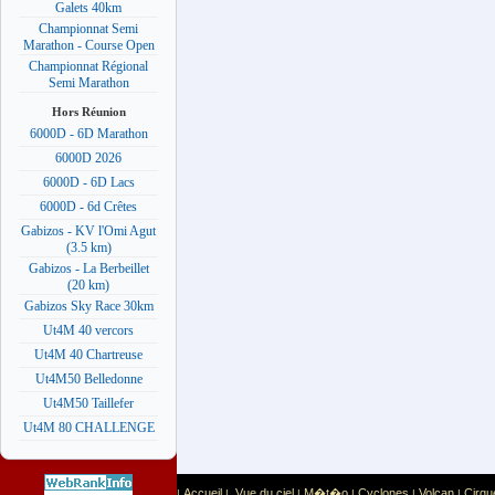
Galets 40km
Championnat Semi
Marathon - Course Open
Championnat Régional
Semi Marathon
Hors Réunion
6000D - 6D Marathon
6000D 2026
6000D - 6D Lacs
6000D - 6d Crêtes
Gabizos - KV l'Omi Agut
(3.5 km)
Gabizos - La Berbeillet
(20 km)
Gabizos Sky Race 30km
Ut4M 40 vercors
Ut4M 40 Chartreuse
Ut4M50 Belledonne
Ut4M50 Taillefer
Ut4M 80 CHALLENGE
Accueil
Vue du ciel
M�t�o
Cyclones
Volcan
Cirqu
|
|
|
|
|
|