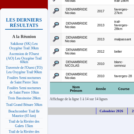
Nicolas
trail-18km
DENAMBRIDE
faverges-
2017
Nicolas
27km
LES DERNIERS
trail-
DENAMBRIDE
RÉSULTATS
2013
faverges-
Nicolas
28km
A la Réunion
DENAMBRIDE
2013
malpassant
Nicolas
Sakikour (SK) Leu
Oxygène Trail 30km
DENAMBRIDE
2012
belier
Nicolas
Ascension de l'Ouest
(AO) Leu Oxygène Trail
60km
DENAMBRIDE
blanc-
2010
NICOLAS
semnoz
Traversée de l'Ouest (TO)
Leu Oxygène Trail 90km
DENAMBRIDE
2010
faverges-28
Foulées Semi nocturnes
Nicolas
de Saint Pierre 5km
Nom
Foulées Semi nocturnes
Année
Course
Prénom
de Saint Pierre 10km
Trois Bassinoise 28km
Affichage de la ligne 1 à 14 sur 14 lignes
Trail Grand Bénare 50km
Calendrier 2026
2
Beachcomber Trail Ile
Maurice (65 km)
Trail de la Rivière des
Galets 15km
Trail de la Rivière des