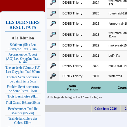
trail-mare-lo
DENIS Thierry
2024
17km
DENIS Thierry
2023
royal-raid-1
LES DERNIERS
DENIS Thierry
2023
ferney-trail-
RÉSULTATS
trail-mare-lo
DENIS Thierry
2023
11km
A la Réunion
Sakikour (SK) Leu
DENIS Thierry
2022
moka-trail-1
Oxygène Trail 30km
Ascension de l'Ouest
DENIS Thierry
2021
boffi-fifty
(AO) Leu Oxygène Trail
60km
DENIS Thierry
2020
moka-trail-1
Traversée de l'Ouest (TO)
Leu Oxygène Trail 90km
DENIS Thierry
2007
wintertrail
Foulées Semi nocturnes
de Saint Pierre 5km
Nom
Foulées Semi nocturnes
Année
Cours
Prénom
de Saint Pierre 10km
Trois Bassinoise 28km
Affichage de la ligne 1 à 17 sur 17 lignes
Trail Grand Bénare 50km
Calendrier 2026
2
Beachcomber Trail Ile
Maurice (65 km)
Trail de la Rivière des
Galets 15km