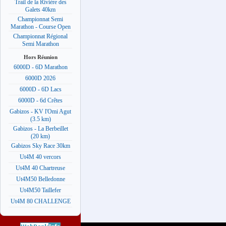
Trail de la Rivière des
Galets 40km
Championnat Semi
Marathon - Course Open
Championnat Régional
Semi Marathon
Hors Réunion
6000D - 6D Marathon
6000D 2026
6000D - 6D Lacs
6000D - 6d Crêtes
Gabizos - KV l'Omi Agut
(3.5 km)
Gabizos - La Berbeillet
(20 km)
Gabizos Sky Race 30km
Ut4M 40 vercors
Ut4M 40 Chartreuse
Ut4M50 Belledonne
Ut4M50 Taillefer
Ut4M 80 CHALLENGE