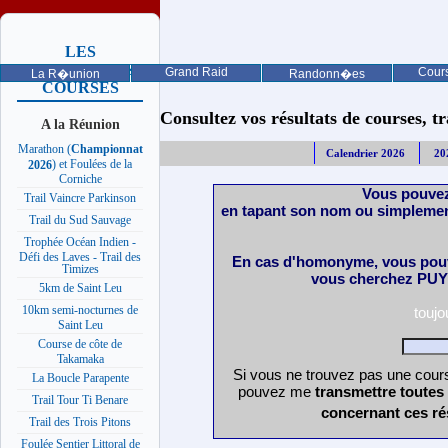
LES
PROCHAINES
Grand Raid
Cours
La R�union
Randonn�es
COURSES
Consultez vos résultats de courses, trai
A la Réunion
Marathon (
Championnat
Calendrier 2026
20
) et Foulées de la
2026
Corniche
Vous pouvez
Trail Vaincre Parkinson
en tapant son nom ou simplemen
Trail du Sud Sauvage
Trophée Océan Indien -
Défi des Laves - Trail des
En cas d'homonyme, vous pouv
Timizes
vous cherchez PUY 
5km de Saint Leu
10km semi-nocturnes de
touj
Saint Leu
Course de côte de
Takamaka
Si vous ne trouvez pas une cours
La Boucle Parapente
pouvez me
transmettre toutes
Trail Tour Ti Benare
concernant ces ré
Trail des Trois Pitons
Foulée Sentier Littoral de