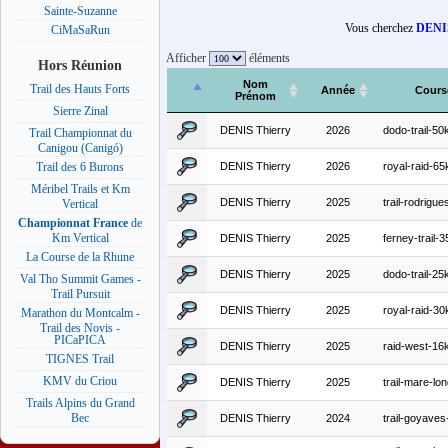
Sainte-Suzanne
Vous cherchez
DENIS
CiMaSaRun
Afficher
éléments
Hors Réunion
Nom
Trail des Hauts Forts
Année
Cours
Prénom
Sierre Zinal
DENIS Thierry
2026
dodo-trail-5
Trail Championnat du
Canigou (Canigó)
DENIS Thierry
2026
royal-raid-6
Trail des 6 Burons
Méribel Trails et Km
DENIS Thierry
2025
trail-rodrigu
Vertical
Championnat France
de
Km Vertical
DENIS Thierry
2025
ferney-trail-
La Course de la Rhune
DENIS Thierry
2025
dodo-trail-2
Val Tho Summit Games -
Trail Pursuit
DENIS Thierry
2025
royal-raid-3
Marathon du Montcalm -
Trail des Novis -
PICaPICA
DENIS Thierry
2025
raid-west-1
TIGNES Trail
KMV du Criou
DENIS Thierry
2025
trail-mare-lo
Trails Alpins du Grand
Bec
DENIS Thierry
2024
trail-goyave