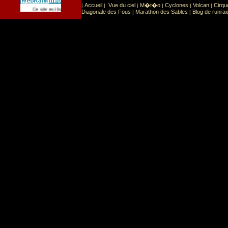
Accueil
Vue du ciel
M�t�o
Cyclones
Volcan
Cirqu
|
|
|
|
|
|
Sport
Sports extr�mes
Ce site est list� dans la cat�gorie
:
Diagonale des Fous
Marathon des Sables
Blog de runrai
|
|