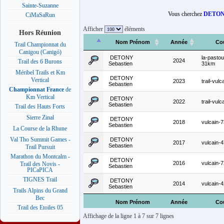
Sainte-Suzanne
Vous cherchez
DETONY
CiMaSaRun
Afficher
éléments
Hors Réunion
Nom Prénom
Année
Co
Trail Championnat du
Canigou (Canigó)
DETONY
la-pastou
2024
Trail des 6 Burons
Sebastien
31km
Méribel Trails et Km
DETONY
Vertical
2023
trail-vul
Sebastien
Championnat France
de
Km Vertical
DETONY
2022
trail-vul
Sebastien
Trail des Hauts Forts
Sierre Zinal
DETONY
2018
vulcain-
Sebastien
La Course de la Rhune
Val Tho Summit Games -
DETONY
2017
vulcain-
Sebastien
Trail Pursuit
Marathon du Montcalm -
DETONY
2016
vulcain-
Trail des Novis -
Sebastien
PICaPICA
TIGNES Trail
DETONY
2014
vulcain-
Sebastien
Trails Alpins du Grand
Bec
Nom Prénom
Année
Co
Trail des Etoiles 05
Affichage de la ligne 1 à 7 sur 7 lignes