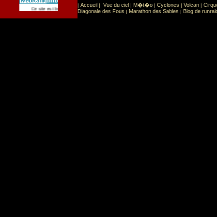
Accueil
Vue du ciel
M�t�o
Cyclones
Volcan
Cirqu
|
|
|
|
|
|
Sport
Sports extr�mes
Ce site est list� dans la cat�gorie
:
Diagonale des Fous
Marathon des Sables
Blog de runrai
|
|