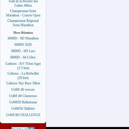
Trail de la Rivière des
Galets 40km
Championnat Semi
Marathon - Course Open
Championnat Régional
Semi Marathon
Hors Réunion
6000D - 6D Marathon
6000D 2026
6000D - 6D Lacs
6000D - 6d Crêtes
Gabizos - KV l'Omi Agut
(3.5 km)
Gabizos - La Berbeillet
(20 km)
Gabizos Sky Race 30km
Ut4M 40 vercors
Ut4M 40 Chartreuse
Ut4M50 Belledonne
Ut4M50 Taillefer
Ut4M 80 CHALLENGE