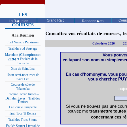
LES
PROCHAINES
Grand Raid
Cours
La R�union
Randonn�es
COURSES
Consultez vos résultats de courses, trai
A la Réunion
Trail Vaincre Parkinson
Calendrier 2026
20
Trail du Sud Sauvage
Vous pouvez
Marathon (
Championnat
) et Foulées de la
en tapant son nom ou simplemen
2026
Corniche
5km de Saint Leu
En cas d'homonyme, vous pouv
10km semi-nocturnes de
vous cherchez PUY 
Saint Leu
Course de côte de
touj
Takamaka
Trophée Océan Indien -
Défi des Laves - Trail des
Timizes
Si vous ne trouvez pas une cours
La Boucle Parapente
pouvez me
transmettre toutes
Trail Tour Ti Benare
concernant ces ré
Trail des Trois Pitons
Foulée Sentier Littoral de