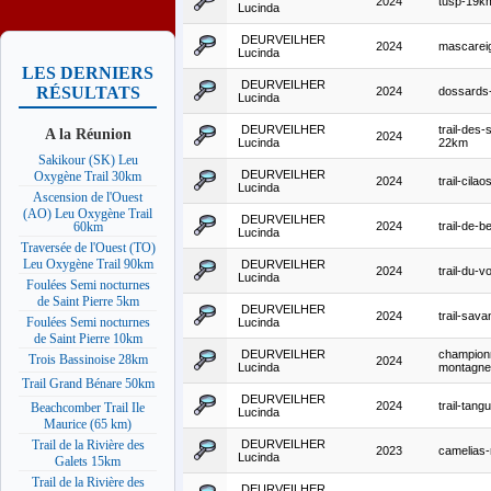
2024
tusp-19k
Lucinda
DEURVEILHER
2024
mascarei
Lucinda
LES DERNIERS
DEURVEILHER
RÉSULTATS
2024
dossard
Lucinda
DEURVEILHER
trail-des-
A la Réunion
2024
Lucinda
22km
Sakikour (SK) Leu
DEURVEILHER
Oxygène Trail 30km
2024
trail-cila
Lucinda
Ascension de l'Ouest
(AO) Leu Oxygène Trail
DEURVEILHER
2024
trail-de-b
60km
Lucinda
Traversée de l'Ouest (TO)
Leu Oxygène Trail 90km
DEURVEILHER
2024
trail-du-v
Lucinda
Foulées Semi nocturnes
de Saint Pierre 5km
DEURVEILHER
2024
trail-sav
Foulées Semi nocturnes
Lucinda
de Saint Pierre 10km
DEURVEILHER
champion
Trois Bassinoise 28km
2024
Lucinda
montagne-
Trail Grand Bénare 50km
DEURVEILHER
2024
trail-tang
Beachcomber Trail Ile
Lucinda
Maurice (65 km)
DEURVEILHER
Trail de la Rivière des
2023
camelias-
Lucinda
Galets 15km
Trail de la Rivière des
DEURVEILHER