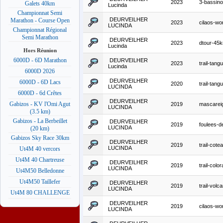
2023
3-bassin
Galets 40km
Lucinda
Championnat Semi
DEURVEILHER
Marathon - Course Open
2023
cilaos-wo
LUCINDA
Championnat Régional
Semi Marathon
DEURVEILHER
2023
dtour-45
Lucinda
Hors Réunion
6000D - 6D Marathon
DEURVEILHER
2023
trail-tang
Lucinda
6000D 2026
DEURVEILHER
6000D - 6D Lacs
2020
trail-tang
LUCINDA
6000D - 6d Crêtes
DEURVEILHER
Gabizos - KV l'Omi Agut
2019
mascarei
LUCINDA
(3.5 km)
Gabizos - La Berbeillet
DEURVEILHER
2019
foulees-d
LUCINDA
(20 km)
Gabizos Sky Race 30km
DEURVEILHER
2019
trail-cote
LUCINDA
Ut4M 40 vercors
Ut4M 40 Chartreuse
DEURVEILHER
2019
trail-colo
LUCINDA
Ut4M50 Belledonne
Ut4M50 Taillefer
DEURVEILHER
2019
trail-volc
LUCINDA
Ut4M 80 CHALLENGE
DEURVEILHER
2019
cilaos-wo
LUCINDA