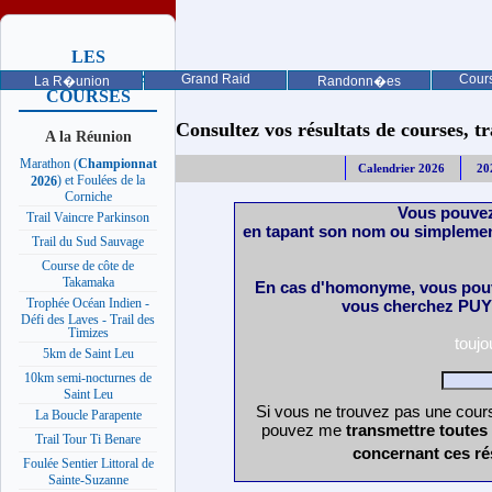
LES
PROCHAINES
Grand Raid
Cours
La R�union
Randonn�es
COURSES
Consultez vos résultats de courses, trai
A la Réunion
Marathon (
Championnat
Calendrier 2026
20
) et Foulées de la
2026
Corniche
Vous pouvez
Trail Vaincre Parkinson
en tapant son nom ou simplemen
Trail du Sud Sauvage
Course de côte de
Takamaka
En cas d'homonyme, vous pouv
Trophée Océan Indien -
vous cherchez PUY 
Défi des Laves - Trail des
Timizes
touj
5km de Saint Leu
10km semi-nocturnes de
Saint Leu
Si vous ne trouvez pas une cours
La Boucle Parapente
pouvez me
transmettre toutes
Trail Tour Ti Benare
concernant ces ré
Foulée Sentier Littoral de
Sainte-Suzanne