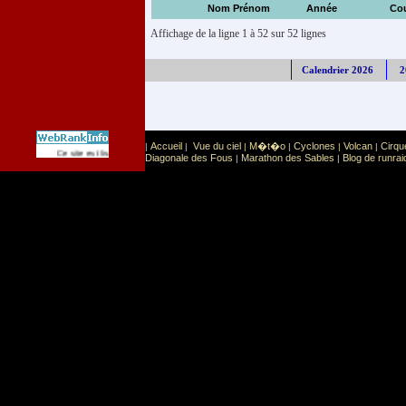
Nom Prénom
Année
Co
Affichage de la ligne 1 à 52 sur 52 lignes
Calendrier 2026
2
Accueil
Vue du ciel
M�t�o
Cyclones
Volcan
Cirqu
|
|
|
|
|
|
Sport
Sports extr�mes
Ce site est list� dans la cat�gorie
:
Diagonale des Fous
Marathon des Sables
Blog de runrai
|
|