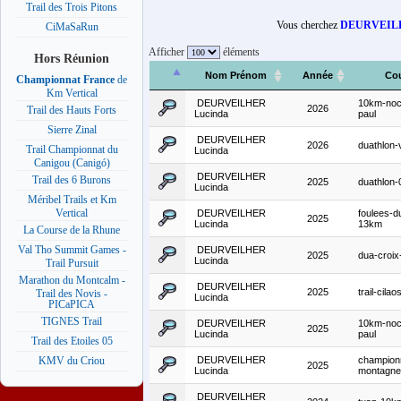
Trail des Trois Pitons
Vous cherchez
DEURVEIL
CiMaSaRun
Afficher
éléments
Hors Réunion
Nom Prénom
Année
Co
Championnat France
de
Km Vertical
DEURVEILHER
10km-noc
2026
Trail des Hauts Forts
Lucinda
paul
Sierre Zinal
DEURVEILHER
2026
duathlon-
Trail Championnat du
Lucinda
Canigou (Canigó)
DEURVEILHER
Trail des 6 Burons
2025
duathlon-
Lucinda
Méribel Trails et Km
Vertical
DEURVEILHER
foulees-d
2025
Lucinda
13km
La Course de la Rhune
Val Tho Summit Games -
DEURVEILHER
2025
dua-croix
Lucinda
Trail Pursuit
Marathon du Montcalm -
DEURVEILHER
2025
trail-cila
Trail des Novis -
Lucinda
PICaPICA
TIGNES Trail
DEURVEILHER
10km-noc
2025
Lucinda
paul
Trail des Etoiles 05
DEURVEILHER
champion
KMV du Criou
2025
Lucinda
montagne-
DEURVEILHER