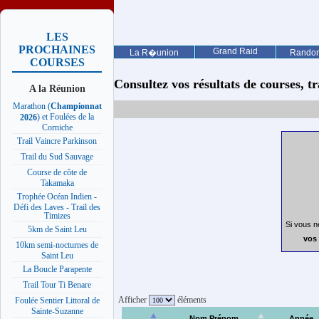
LES
PROCHAINES
Grand Raid
La R�union
Rando
COURSES
Consultez vos résultats de courses, trai
A la Réunion
Marathon (
Championnat
) et Foulées de la
2026
Corniche
Trail Vaincre Parkinson
Trail du Sud Sauvage
Course de côte de
Takamaka
Trophée Océan Indien -
Défi des Laves - Trail des
Timizes
Si vous n
5km de Saint Leu
vos 
10km semi-nocturnes de
Saint Leu
La Boucle Parapente
Trail Tour Ti Benare
Afficher
éléments
Foulée Sentier Littoral de
Sainte-Suzanne
Nom Prénom
Année