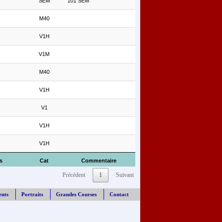
SEM
101 SEM
M40
V1H
V1M
M40
V1H
V1
V1H
V1H
s
Cat
Commentaire
Précédent
1
Suivant
ents
Portraits
Grandes Courses
Contact