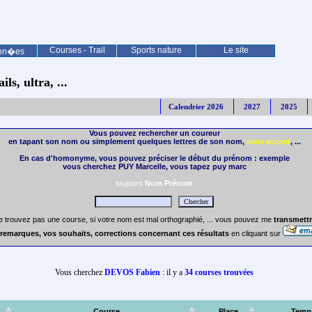
Courses - Trail
Sports nature
Le site
nn�es
ls, ultra, ...
Calendrier 2026
2027
2025
Vous pouvez rechercher un coureur
en tapant son nom ou simplement quelques lettres de son nom,
sans accent
, ...
En cas d'homonyme, vous pouvez préciser le début du prénom : exemple
vous cherchez PUY Marcelle, vous tapez puy marc
toujours
Nom Prénom
e trouvez pas une course, si votre nom est mal orthographié, ... vous pouvez me
transmettr
remarques, vos souhaits, corrections concernant ces résultats
en cliquant sur
Vous cherchez
DEVOS Fabien
: il y a
34 courses trouvées
Course
Place
Temp