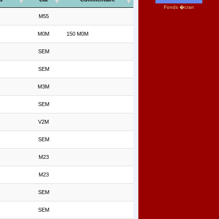
Fonds �cran
M55
M0M
150 M0M
SEM
SEM
M3M
SEM
V2M
SEM
M23
M23
SEM
SEM