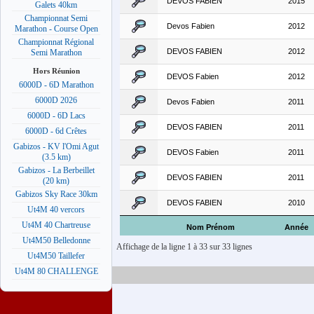
DEVOS FABIEN
2015
Galets 40km
Championnat Semi
Devos Fabien
2012
Marathon - Course Open
Championnat Régional
DEVOS FABIEN
2012
Semi Marathon
Hors Réunion
DEVOS Fabien
2012
6000D - 6D Marathon
6000D 2026
Devos Fabien
2011
6000D - 6D Lacs
DEVOS FABIEN
2011
6000D - 6d Crêtes
Gabizos - KV l'Omi Agut
DEVOS Fabien
2011
(3.5 km)
Gabizos - La Berbeillet
DEVOS FABIEN
2011
(20 km)
Gabizos Sky Race 30km
DEVOS FABIEN
2010
Ut4M 40 vercors
Ut4M 40 Chartreuse
Nom Prénom
Année
Ut4M50 Belledonne
Affichage de la ligne 1 à 33 sur 33 lignes
Ut4M50 Taillefer
Ut4M 80 CHALLENGE