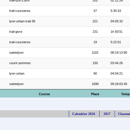
trail-d2b-21km
202
02:12:26
trail-coursieres
37
5:30:33
lyon-urban-trail-38
221
04:05:32
trail-givre
231
1h 50'31
trail-coursieres
19
5:22:51
saintelyon
1102
08:19:13:90
courir-pommes
150
03:44:26
lyon-urban
90
04:04:21
saintelyon
1690
09:18:03.40
Course
Place
Temp
Calendrier 2026
2027
Classem