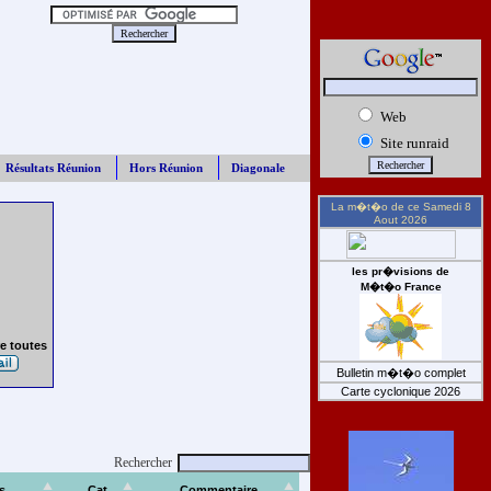
Web
Site runraid
Résultats Réunion
Hors Réunion
Diagonale
La m�t�o de ce
Samedi 8
Aout 2026
les pr�visions de
M�t�o France
e toutes
Bulletin m�t�o complet
Carte cyclonique 2026
Rechercher
s
Cat
Commentaire