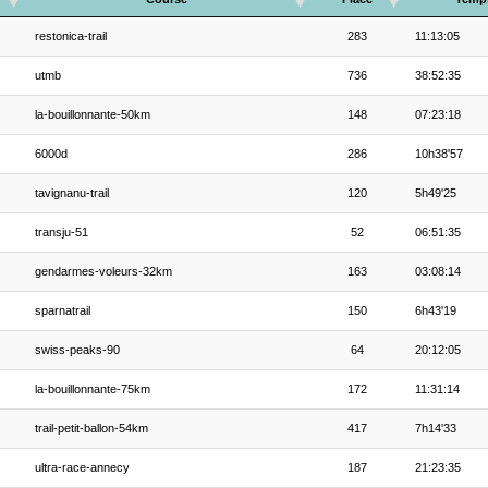
restonica-trail
283
11:13:05
utmb
736
38:52:35
la-bouillonnante-50km
148
07:23:18
6000d
286
10h38'57
tavignanu-trail
120
5h49'25
transju-51
52
06:51:35
gendarmes-voleurs-32km
163
03:08:14
sparnatrail
150
6h43'19
swiss-peaks-90
64
20:12:05
la-bouillonnante-75km
172
11:31:14
trail-petit-ballon-54km
417
7h14'33
ultra-race-annecy
187
21:23:35