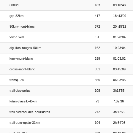
6000d
183
09:10:48
grp-82km
417
18h13'09
90km-mont-blanc
372
20h15'12
vvx-15km
51
01:28:04
aiguilles-rouges-50km
162
10:23:04
kmv-mont-blanc
299
01:03:02
cross-mont-blanc
351
03:45:09
transju-36
365
06:03:45
trail-des-poilus
108
3h13'55
kilian-classik-45km
73
7:02:36
trail-hivernal-des-coursieres
272
3h30'56
trail-cote-opale-31km
104
2h 54'03