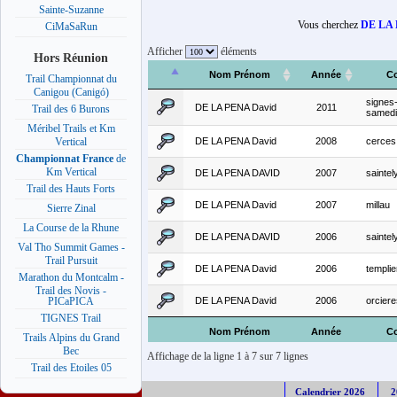
Sainte-Suzanne
Vous cherchez
DE LA 
CiMaSaRun
Afficher
éléments
Hors Réunion
Nom Prénom
Année
C
Trail Championnat du
Canigou (Canigó)
signes
DE LA PENA David
2011
Trail des 6 Burons
samedi
Méribel Trails et Km
DE LA PENA David
2008
cerces
Vertical
Championnat France
de
Km Vertical
DE LA PENA DAVID
2007
saintel
Trail des Hauts Forts
DE LA PENA David
2007
millau
Sierre Zinal
La Course de la Rhune
DE LA PENA DAVID
2006
saintel
Val Tho Summit Games -
Trail Pursuit
DE LA PENA David
2006
templie
Marathon du Montcalm -
Trail des Novis -
DE LA PENA David
2006
orciere
PICaPICA
TIGNES Trail
Nom Prénom
Année
C
Trails Alpins du Grand
Bec
Affichage de la ligne 1 à 7 sur 7 lignes
Trail des Etoiles 05
Calendrier 2026
2