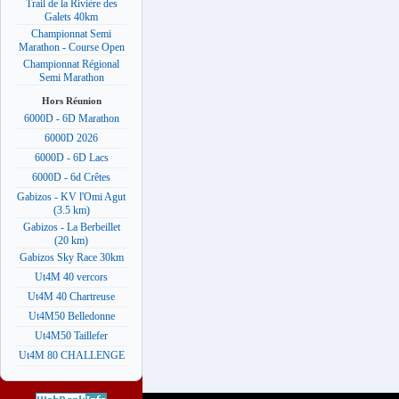
Trail de la Rivière des
Galets 40km
Championnat Semi
Marathon - Course Open
Championnat Régional
Semi Marathon
Hors Réunion
6000D - 6D Marathon
6000D 2026
6000D - 6D Lacs
6000D - 6d Crêtes
Gabizos - KV l'Omi Agut
(3.5 km)
Gabizos - La Berbeillet
(20 km)
Gabizos Sky Race 30km
Ut4M 40 vercors
Ut4M 40 Chartreuse
Ut4M50 Belledonne
Ut4M50 Taillefer
Ut4M 80 CHALLENGE