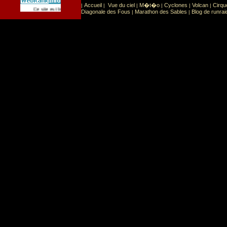
Accueil
Vue du ciel
M�t�o
Cyclones
Volcan
Cirqu
|
|
|
|
|
|
Sport
Sports extr�mes
Ce site est list� dans la cat�gorie
:
Diagonale des Fous
Marathon des Sables
Blog de runrai
|
|