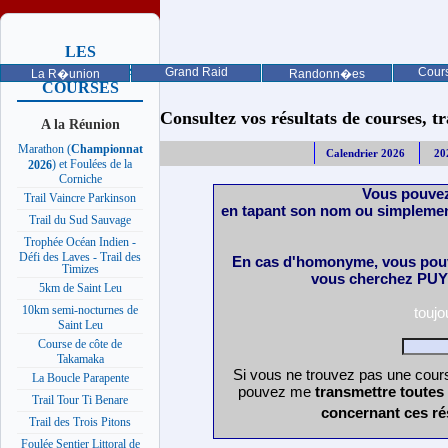
LES
PROCHAINES
Grand Raid
Cours
La R�union
Randonn�es
COURSES
Consultez vos résultats de courses, trai
A la Réunion
Marathon (
Championnat
Calendrier 2026
20
) et Foulées de la
2026
Corniche
Vous pouvez
Trail Vaincre Parkinson
en tapant son nom ou simplemen
Trail du Sud Sauvage
Trophée Océan Indien -
Défi des Laves - Trail des
En cas d'homonyme, vous pouv
Timizes
vous cherchez PUY 
5km de Saint Leu
10km semi-nocturnes de
touj
Saint Leu
Course de côte de
Takamaka
Si vous ne trouvez pas une cours
La Boucle Parapente
pouvez me
transmettre toutes
Trail Tour Ti Benare
concernant ces ré
Trail des Trois Pitons
Foulée Sentier Littoral de