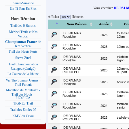
Sainte-Suzanne
Vous cherchez
DE PALM
Un Ti Tour En Plus
Afficher
éléments
Hors Réunion
Nom Prénom
Année
Co
Trail des 6 Burons
Méribel Trails et Km
DE PALMAS
foulees-s
2026
Vertical
Rodolphe
10km
Championnat France
de
DE PALMAS
Km Vertical
2026
10km-po
Rodolphe
Trail des Hauts Forts
DE PALMAS
triathlon
Sierre Zinal
2026
Rodolphe
lagon
Trail Championnat du
Canigou (Canigó)
DE PALMAS
10km-no
2025
RODOLPHE
du-port
La Course de la Rhune
Val Tho Summit Games -
DE PALMAS
2025
boucle-i
Rodolphe
Trail Pursuit
Marathon du Montcalm -
DE PALMAS
triathlon
2025
Trail des Novis -
Rodolphe
lagon
PICaPICA
TIGNES Trail
DE PALMAS
triathlo
2024
Rodolphe
senior
Trail des Etoiles 05
DE PALMAS
KMV du Criou
2023
trail-de-v
RODOLPHE
DE PALMAS