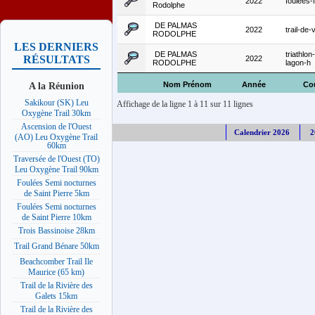
2022
foulees-
Rodolphe
DE PALMAS
2022
trail-de-v
RODOLPHE
LES DERNIERS
DE PALMAS
triathlon
RÉSULTATS
2022
RODOLPHE
lagon-h
A la Réunion
Nom Prénom
Année
Co
Sakikour (SK) Leu
Affichage de la ligne 1 à 11 sur 11 lignes
Oxygène Trail 30km
Ascension de l'Ouest
Calendrier 2026
2
(AO) Leu Oxygène Trail
60km
Traversée de l'Ouest (TO)
Leu Oxygène Trail 90km
Foulées Semi nocturnes
de Saint Pierre 5km
Foulées Semi nocturnes
de Saint Pierre 10km
Trois Bassinoise 28km
Trail Grand Bénare 50km
Beachcomber Trail Ile
Maurice (65 km)
Trail de la Rivière des
Galets 15km
Trail de la Rivière des