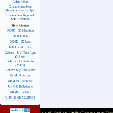
Galets 40km
Championnat Semi
Marathon - Course Open
Championnat Régional
Semi Marathon
Hors Réunion
6000D - 6D Marathon
6000D 2026
6000D - 6D Lacs
6000D - 6d Crêtes
Gabizos - KV l'Omi Agut
(3.5 km)
Gabizos - La Berbeillet
(20 km)
Gabizos Sky Race 30km
Ut4M 40 vercors
Ut4M 40 Chartreuse
Ut4M50 Belledonne
Ut4M50 Taillefer
Ut4M 80 CHALLENGE
Accueil
Vue du ciel
M�t�o
Cyclones
Volcan
Cirqu
|
|
|
|
|
|