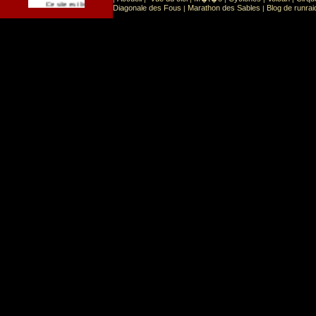
Sport
Sports extr�mes
Ce site est list� dans la cat�gorie
:
Diagonale des Fous
Marathon des Sables
Blog de runrai
|
|