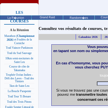
LES
PROCHAINES
Grand Raid
Cours
La R�union
Randonn�es
COURSES
Consultez vos résultats de courses, trai
A la Réunion
Marathon (
Championnat
Calendrier 2026
20
) et Foulées de la
2026
Corniche
Vous pouvez
Trail Vaincre Parkinson
en tapant son nom ou simplemen
Trail du Sud Sauvage
10km semi-nocturnes de
Saint Leu
En cas d'homonyme, vous pouv
Course de côte de
vous cherchez PUY 
Takamaka
Trophée Océan Indien -
touj
Défi des Laves - Trail des
Timizes
5km de Saint Leu
Si vous ne trouvez pas une cours
La Boucle Parapente
pouvez me
transmettre toutes
Trail Tour Ti Benare
concernant ces ré
Trail des Trois Pitons
Foulée Sentier Littoral de