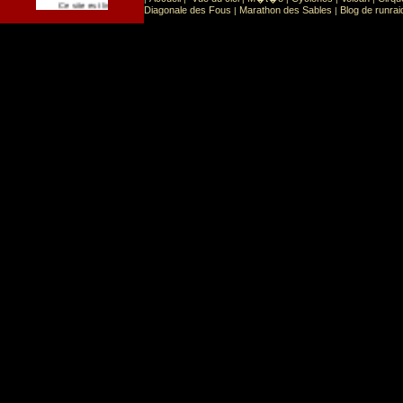
Sport
Sports extr�mes
Ce site est list� dans la cat�gorie
:
Diagonale des Fous
Marathon des Sables
Blog de runrai
|
|