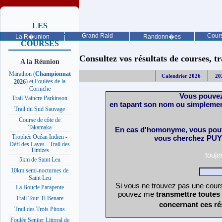
LES
PROCHAINES
Grand Raid
Cours
La R�union
Randonn�es
COURSES
Consultez vos résultats de courses, trai
A la Réunion
Marathon (
Championnat
Calendrier 2026
20
) et Foulées de la
2026
Corniche
Vous pouvez
Trail Vaincre Parkinson
en tapant son nom ou simplemen
Trail du Sud Sauvage
Course de côte de
Takamaka
En cas d'homonyme, vous pouv
Trophée Océan Indien -
vous cherchez PUY 
Défi des Laves - Trail des
Timizes
touj
5km de Saint Leu
10km semi-nocturnes de
Saint Leu
Si vous ne trouvez pas une cours
La Boucle Parapente
pouvez me
transmettre toutes
Trail Tour Ti Benare
concernant ces ré
Trail des Trois Pitons
Foulée Sentier Littoral de