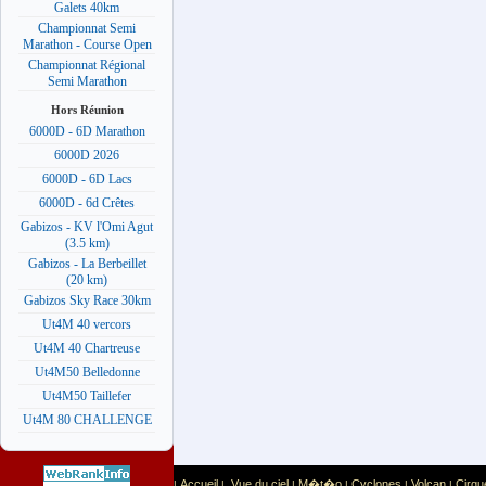
Galets 40km
Championnat Semi
Marathon - Course Open
Championnat Régional
Semi Marathon
Hors Réunion
6000D - 6D Marathon
6000D 2026
6000D - 6D Lacs
6000D - 6d Crêtes
Gabizos - KV l'Omi Agut
(3.5 km)
Gabizos - La Berbeillet
(20 km)
Gabizos Sky Race 30km
Ut4M 40 vercors
Ut4M 40 Chartreuse
Ut4M50 Belledonne
Ut4M50 Taillefer
Ut4M 80 CHALLENGE
Accueil
Vue du ciel
M�t�o
Cyclones
Volcan
Cirqu
|
|
|
|
|
|