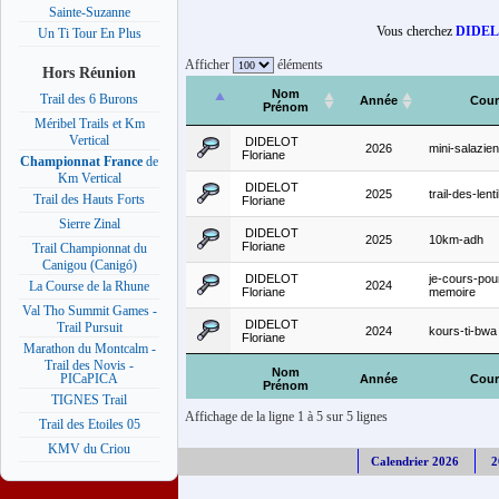
Sainte-Suzanne
Vous cherchez
DIDELO
Un Ti Tour En Plus
Afficher
éléments
Hors Réunion
Nom
Trail des 6 Burons
Année
Cour
Prénom
Méribel Trails et Km
Vertical
DIDELOT
2026
mini-salazi
Floriane
Championnat France
de
Km Vertical
DIDELOT
2025
trail-des-lenti
Trail des Hauts Forts
Floriane
Sierre Zinal
DIDELOT
2025
10km-adh
Floriane
Trail Championnat du
Canigou (Canigó)
DIDELOT
je-cours-pou
2024
La Course de la Rhune
Floriane
memoire
Val Tho Summit Games -
DIDELOT
Trail Pursuit
2024
kours-ti-bwa
Floriane
Marathon du Montcalm -
Trail des Novis -
Nom
PICaPICA
Année
Cour
Prénom
TIGNES Trail
Affichage de la ligne 1 à 5 sur 5 lignes
Trail des Etoiles 05
KMV du Criou
Calendrier 2026
2