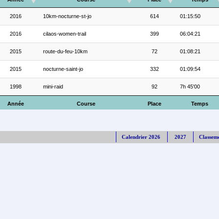
2016
10km-nocturne-st-jo
614
01:15:50
2016
cilaos-women-trail
399
06:04:21
2015
route-du-feu-10km
72
01:08:21
2015
nocturne-saint-jo
332
01:09:54
1998
mini-raid
92
7h 45'00
Année
Course
Place
Temps
Calendrier 2026
2027
Classem