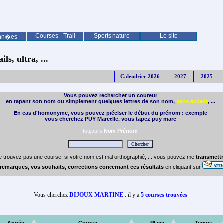
Courses - Trail
Sports nature
Le site
nn�es
ls, ultra, ...
Calendrier 2026
2027
2025
Vous pouvez rechercher un coureur
en tapant son nom ou simplement quelques lettres de son nom,
sans accent
, ...
En cas d'homonyme, vous pouvez préciser le début du prénom : exemple
vous cherchez PUY Marcelle, vous tapez puy marc
toujours
Nom Prénom
e trouvez pas une course, si votre nom est mal orthographié, ... vous pouvez me
transmettr
remarques, vos souhaits, corrections concernant ces résultats
en cliquant sur
Vous cherchez
DIJOUX MARTINE
: il y a
5 courses trouvées
Année
Course
Place
Temps