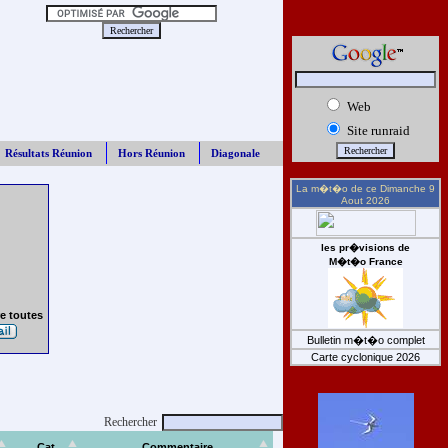
Web
Site runraid
Résultats Réunion
Hors Réunion
Diagonale
La m�t�o de ce
Dimanche 9
Aout 2026
les pr�visions de
M�t�o France
e toutes
Bulletin m�t�o complet
Carte cyclonique 2026
Rechercher
Cat
Commentaire