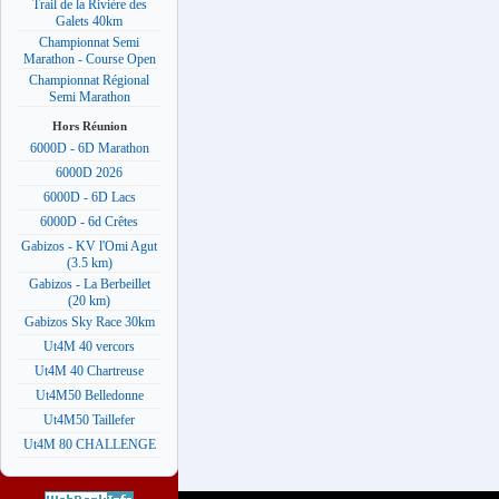
Trail de la Rivière des
Galets 40km
Championnat Semi
Marathon - Course Open
Championnat Régional
Semi Marathon
Hors Réunion
6000D - 6D Marathon
6000D 2026
6000D - 6D Lacs
6000D - 6d Crêtes
Gabizos - KV l'Omi Agut
(3.5 km)
Gabizos - La Berbeillet
(20 km)
Gabizos Sky Race 30km
Ut4M 40 vercors
Ut4M 40 Chartreuse
Ut4M50 Belledonne
Ut4M50 Taillefer
Ut4M 80 CHALLENGE