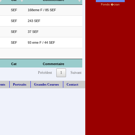
Fonds �cran
SEF
168eme F / 85 SEF
SEF
243 SEF
SEF
37 SEF
SEF
93 eme F / 44 SEF
Cat
Commentaire
Précédent
1
Suivant
ents
Portraits
Grandes Courses
Contact