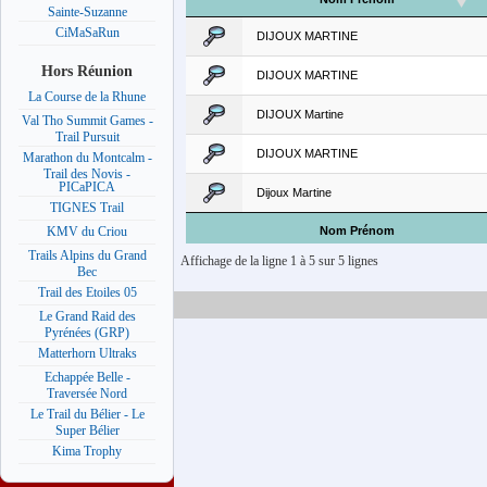
Sainte-Suzanne
CiMaSaRun
DIJOUX MARTINE
Hors Réunion
DIJOUX MARTINE
La Course de la Rhune
DIJOUX Martine
Val Tho Summit Games -
Trail Pursuit
DIJOUX MARTINE
Marathon du Montcalm -
Trail des Novis -
PICaPICA
Dijoux Martine
TIGNES Trail
Nom Prénom
KMV du Criou
Trails Alpins du Grand
Affichage de la ligne 1 à 5 sur 5 lignes
Bec
Trail des Etoiles 05
Le Grand Raid des
Pyrénées (GRP)
Matterhorn Ultraks
Echappée Belle -
Traversée Nord
Le Trail du Bélier - Le
Super Bélier
Kima Trophy