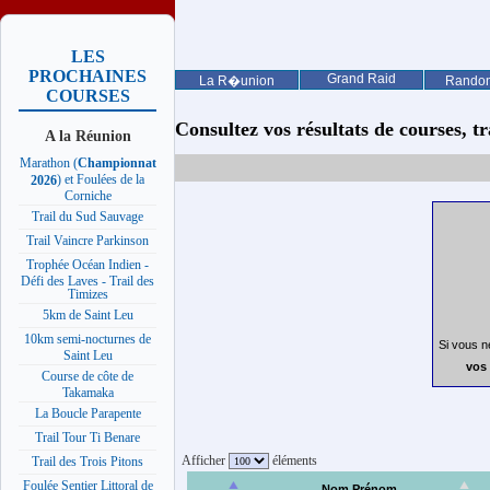
LES
PROCHAINES
Grand Raid
La R�union
Rando
COURSES
Consultez vos résultats de courses, trai
A la Réunion
Marathon (
Championnat
) et Foulées de la
2026
Corniche
Trail du Sud Sauvage
Trail Vaincre Parkinson
Trophée Océan Indien -
Défi des Laves - Trail des
Timizes
5km de Saint Leu
10km semi-nocturnes de
Si vous n
Saint Leu
vos 
Course de côte de
Takamaka
La Boucle Parapente
Trail Tour Ti Benare
Afficher
éléments
Trail des Trois Pitons
Foulée Sentier Littoral de
Nom Prénom