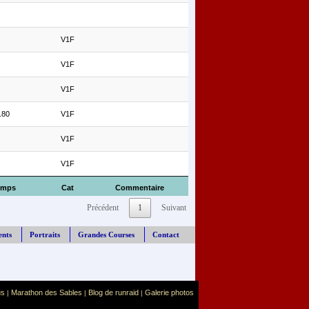
V1F
V1F
V1F
.80
V1F
V1F
V1F
emps
Cat
Commentaire
Précédent
1
Suivant
ents
Portraits
Grandes Courses
Contact
us
Marathon des Sables
Blog de runraid
Galerie photos
|
|
|