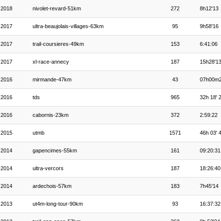
2018
nivolet-revard-51km
272
8h12'13
2017
ultra-beaujolais-villages-63km
95
9h58'16
2017
trail-coursieres-49km
153
6:41:06
2017
xl-race-annecy
187
15h28'1
2016
mirmande-47km
43
07h00m
2016
tds
965
32h 18' 
2016
cabornis-23km
372
2:59:22
2015
utmb
1571
46h 03' 
2014
gapencimes-55km
161
09:20:31
2014
ultra-vercors
187
18:26:40
2014
ardechois-57km
183
7h45'14
2013
ut4m-long-tour-90km
93
16:37:32