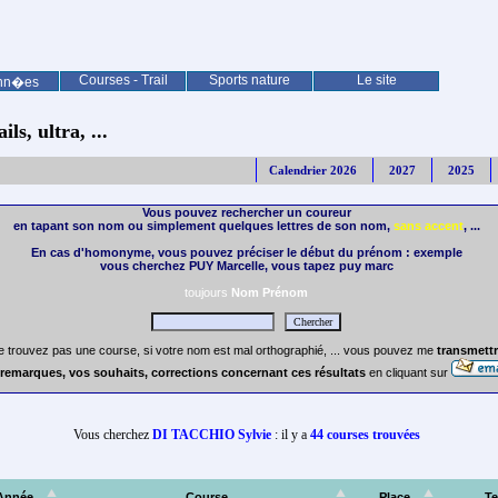
Courses - Trail
Sports nature
Le site
nn�es
ls, ultra, ...
Calendrier 2026
2027
2025
Vous pouvez rechercher un coureur
en tapant son nom ou simplement quelques lettres de son nom,
sans accent
, ...
En cas d'homonyme, vous pouvez préciser le début du prénom : exemple
vous cherchez PUY Marcelle, vous tapez puy marc
toujours
Nom Prénom
e trouvez pas une course, si votre nom est mal orthographié, ... vous pouvez me
transmettr
remarques, vos souhaits, corrections concernant ces résultats
en cliquant sur
Vous cherchez
DI TACCHIO Sylvie
: il y a
44 courses trouvées
Année
Course
Place
T