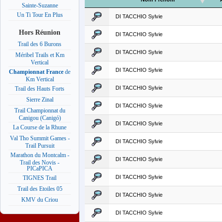
Sainte-Suzanne
Un Ti Tour En Plus
DI TACCHIO Sylvie
Hors Réunion
DI TACCHIO Sylvie
Trail des 6 Burons
DI TACCHIO Sylvie
Méribel Trails et Km
Vertical
DI TACCHIO Sylvie
Championnat France
de
Km Vertical
DI TACCHIO Sylvie
Trail des Hauts Forts
Sierre Zinal
DI TACCHIO Sylvie
Trail Championnat du
Canigou (Canigó)
DI TACCHIO Sylvie
La Course de la Rhune
Val Tho Summit Games -
DI TACCHIO Sylvie
Trail Pursuit
Marathon du Montcalm -
DI TACCHIO Sylvie
Trail des Novis -
PICaPICA
DI TACCHIO Sylvie
TIGNES Trail
Trail des Etoiles 05
DI TACCHIO Sylvie
KMV du Criou
DI TACCHIO Sylvie