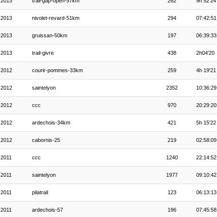
2013
trail-gap-open-57km
262
9h 52'24
2013
nivolet-revard-51km
294
07:42:51
2013
gruissan-50km
197
06:39:33
2013
trail-givre
438
2h04'20
2012
courir-pommes-33km
259
4h 19'21
2012
saintelyon
2352
10:36:29
2012
ccc
970
20:29:20
2012
ardechois-34km
421
5h 15'22
2012
cabornis-25
219
02:58:09
2011
ccc
1240
22:14:52
2011
saintelyon
1977
09:10:42
2011
pilatrail
123
06:13:13
2011
ardechois-57
196
07:45:58