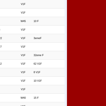
V1F
V1F
W45
10 F
3
V1F
22
V1F
3emeF
27
V1F
V1F
32eme F
42
V1F
62 V1F
V1F
8 V1F
V1F
10 V1F
V1F
W40
15 F