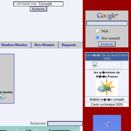
Web
Site runraid
Résultats Réunion
Hors Réunion
Diagonale
La m�t�o de ce
Jeudi 6 Aout
2026
les pr�visions de
M�t�o France
e toutes
Bulletin m�t�o complet
Carte cyclonique 2026
Rechercher
emps
Cat
Commentaire