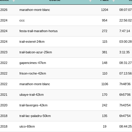
2026
marathon-mont-blanc
1204
08:07:07
2024
ccc
954
22:56:02
2024
festa-trail-marathon-hortus
272
7:47:14
2024
trail-esterel-24km
115
03:00:28
2023
trail-balcon-azur-25km
381
3:11:35
2022
gapencimes-47km
148
08:31:27
2022
frison-roche-42km
110
07:13:56
2022
marathon-mont-blanc
1106
7h48'36
2021
ubaye-trail-42km
170
6h57'06
2020
trail-faverges-42km
242
7h43'54
2018
trail-lac-paladru-50km
135
6h47'54
2018
utco-65km
19
08:44:25