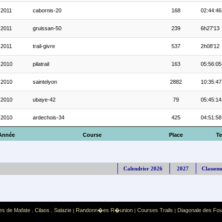
2011
cabornis-20
168
02:44:46
2011
gruissan-50
239
6h27'13
2011
trail-givre
537
2h08'12
2010
pilatrail
163
05:56:05
2010
saintelyon
2882
10:35:47
2010
ubaye-42
79
05:45:14
2010
ardechois-34
425
04:51:58
Année
Course
Place
T
Calendrier 2026
2027
Classem
es de Mafate
Cilaos
Salazie
Randonn�es R�union
Courses Trails
Diagonale des Fo
,
,
|
|
|