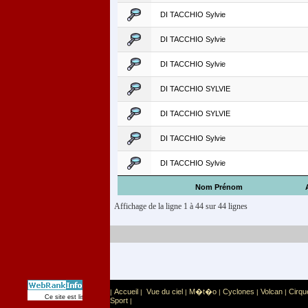
DI TACCHIO Sylvie
DI TACCHIO Sylvie
DI TACCHIO Sylvie
DI TACCHIO SYLVIE
DI TACCHIO SYLVIE
DI TACCHIO Sylvie
DI TACCHIO Sylvie
Nom Prénom
Affichage de la ligne 1 à 44 sur 44 lignes
Accueil
Vue du ciel
M�t�o
Cyclones
Volcan
Cirqu
|
|
|
|
|
|
Sport
Sports extr�mes
Ce site est list� dans la cat�gorie
:
Sport
|