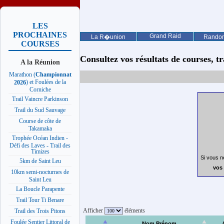
LES
PROCHAINES
Grand Raid
La R�union
Rando
COURSES
Consultez vos résultats de courses, trai
A la Réunion
Marathon (
Championnat
) et Foulées de la
2026
Corniche
Trail Vaincre Parkinson
Trail du Sud Sauvage
Course de côte de
Takamaka
Trophée Océan Indien -
Défi des Laves - Trail des
Timizes
Si vous n
5km de Saint Leu
vos 
10km semi-nocturnes de
Saint Leu
La Boucle Parapente
Trail Tour Ti Benare
Afficher
éléments
Trail des Trois Pitons
Foulée Sentier Littoral de
Nom Prénom