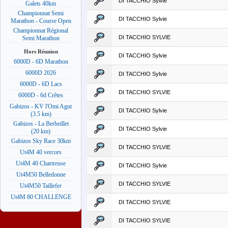
DI TACCHIO Sylvie
Galets 40km
Championnat Semi
DI TACCHIO Sylvie
Marathon - Course Open
Championnat Régional
DI TACCHIO SYLVIE
Semi Marathon
Hors Réunion
DI TACCHIO Sylvie
6000D - 6D Marathon
6000D 2026
DI TACCHIO Sylvie
6000D - 6D Lacs
DI TACCHIO SYLVIE
6000D - 6d Crêtes
Gabizos - KV l'Omi Agut
DI TACCHIO Sylvie
(3.5 km)
Gabizos - La Berbeillet
DI TACCHIO Sylvie
(20 km)
Gabizos Sky Race 30km
DI TACCHIO SYLVIE
Ut4M 40 vercors
Ut4M 40 Chartreuse
DI TACCHIO Sylvie
Ut4M50 Belledonne
DI TACCHIO SYLVIE
Ut4M50 Taillefer
Ut4M 80 CHALLENGE
DI TACCHIO SYLVIE
DI TACCHIO SYLVIE