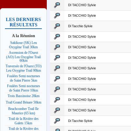
DI TACCHIO Sylvie
DI TACCHIO Sylvie
LES DERNIERS
RÉSULTATS
Di Tacchio Sylvie
A la Réunion
DI TACCHIO Sylvie
Sakikour (SK) Leu
Oxygène Trail 30km
DI TACCHIO Sylvie
Ascension de l'Ouest
(AO) Leu Oxygène Trail
DI TACCHIO Sylvie
60km
Traversée de l'Ouest (TO)
DI TACCHIO Sylvie
Leu Oxygène Trail 90km
Foulées Semi nocturnes
DI TACCHIO Sylvie
de Saint Pierre 5km
Foulées Semi nocturnes
DI TACCHIO Sylvie
de Saint Pierre 10km
Trois Bassinoise 28km
DI TACCHIO Sylvie
Trail Grand Bénare 50km
Beachcomber Trail Ile
DI TACCHIO Sylvie
Maurice (65 km)
Trail de la Rivière des
Di Tacchio Sylvie
Galets 15km
Trail de la Rivière des