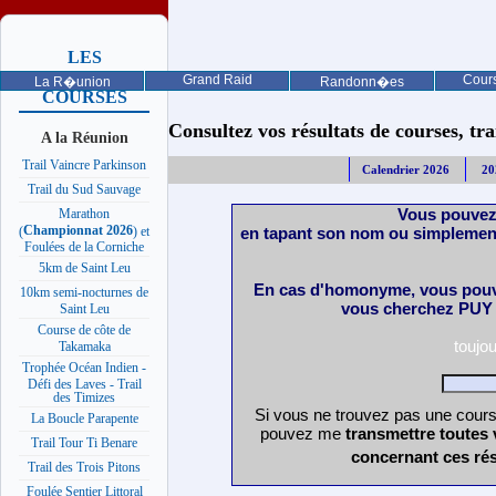
LES
PROCHAINES
Grand Raid
Cours
La R�union
Randonn�es
COURSES
Consultez vos résultats de courses, trail
A la Réunion
Trail Vaincre Parkinson
Calendrier 2026
20
Trail du Sud Sauvage
Vous pouvez
Marathon
Championnat 2026
en tapant son nom ou simplement
(
) et
Foulées de la Corniche
5km de Saint Leu
En cas d'homonyme, vous pouve
10km semi-nocturnes de
vous cherchez PUY 
Saint Leu
Course de côte de
toujo
Takamaka
Trophée Océan Indien -
Défi des Laves - Trail
des Timizes
Si vous ne trouvez pas une course
La Boucle Parapente
pouvez me
transmettre toutes 
Trail Tour Ti Benare
concernant ces rés
Trail des Trois Pitons
Foulée Sentier Littoral