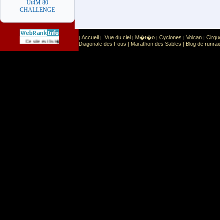
Ut4M 80
CHALLENGE
Accueil
Vue du ciel
M�t�o
Cyclones
Volcan
Cirqu
|
|
|
|
|
|
Sport
Sports extr�mes
Ce site est list� dans la cat�gorie
:
Diagonale des Fous
Marathon des Sables
Blog de runrai
|
|