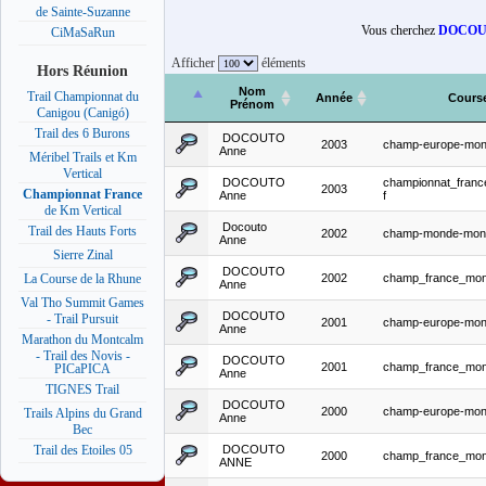
de Sainte-Suzanne
Vous cherchez
DOCOU
CiMaSaRun
Afficher
éléments
Hors Réunion
Nom
Trail Championnat du
Année
Cours
Prénom
Canigou (Canigó)
Trail des 6 Burons
DOCOUTO
2003
champ-europe-mon
Anne
Méribel Trails et Km
Vertical
DOCOUTO
championnat_fran
2003
Championnat France
Anne
f
de Km Vertical
Docouto
Trail des Hauts Forts
2002
champ-monde-mont
Anne
Sierre Zinal
DOCOUTO
2002
champ_france_mon
La Course de la Rhune
Anne
Val Tho Summit Games
DOCOUTO
- Trail Pursuit
2001
champ-europe-mon
Anne
Marathon du Montcalm
- Trail des Novis -
DOCOUTO
2001
champ_france_mon
PICaPICA
Anne
TIGNES Trail
DOCOUTO
2000
champ-europe-mon
Trails Alpins du Grand
Anne
Bec
DOCOUTO
Trail des Etoiles 05
2000
champ_france_mon
ANNE