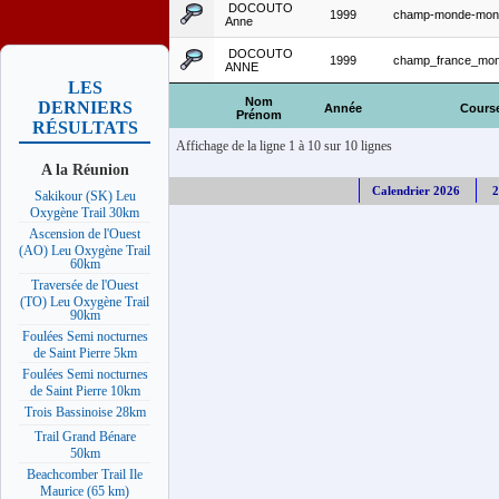
DOCOUTO
1999
champ-monde-mont
Anne
DOCOUTO
1999
champ_france_mon
ANNE
LES
Nom
DERNIERS
Année
Cours
Prénom
RÉSULTATS
Affichage de la ligne 1 à 10 sur 10 lignes
A la Réunion
Calendrier 2026
2
Sakikour (SK) Leu
Oxygène Trail 30km
Ascension de l'Ouest
(AO) Leu Oxygène Trail
60km
Traversée de l'Ouest
(TO) Leu Oxygène Trail
90km
Foulées Semi nocturnes
de Saint Pierre 5km
Foulées Semi nocturnes
de Saint Pierre 10km
Trois Bassinoise 28km
Trail Grand Bénare
50km
Beachcomber Trail Ile
Maurice (65 km)