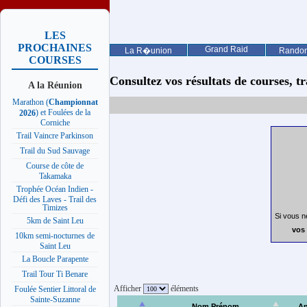
LES
PROCHAINES
Grand Raid
La R�union
Rando
COURSES
Consultez vos résultats de courses, trai
A la Réunion
Marathon (
Championnat
) et Foulées de la
2026
Corniche
Trail Vaincre Parkinson
Trail du Sud Sauvage
Course de côte de
Takamaka
Trophée Océan Indien -
Défi des Laves - Trail des
Timizes
Si vous n
5km de Saint Leu
vos 
10km semi-nocturnes de
Saint Leu
La Boucle Parapente
Trail Tour Ti Benare
Afficher
éléments
Foulée Sentier Littoral de
Sainte-Suzanne
Nom Prénom
A