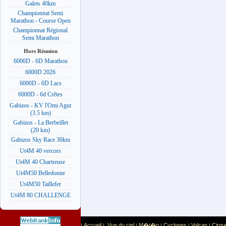
Galets 40km
Championnat Semi
Marathon - Course Open
Championnat Régional
Semi Marathon
Hors Réunion
6000D - 6D Marathon
6000D 2026
6000D - 6D Lacs
6000D - 6d Crêtes
Gabizos - KV l'Omi Agut
(3.5 km)
Gabizos - La Berbeillet
(20 km)
Gabizos Sky Race 30km
Ut4M 40 vercors
Ut4M 40 Chartreuse
Ut4M50 Belledonne
Ut4M50 Taillefer
Ut4M 80 CHALLENGE
Accueil
Vue du ciel
M�t�o
Cyclones
Volcan
Cirqu
|
|
|
|
|
|