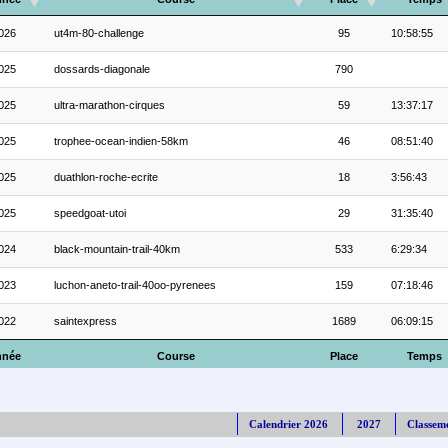
026
ut4m-80-challenge
95
10:58:55
025
dossards-diagonale
790
025
ultra-marathon-cirques
59
13:37:17
025
trophee-ocean-indien-58km
46
08:51:40
025
duathlon-roche-ecrite
18
3:56:43
025
speedgoat-utoi
29
31:35:40
024
black-mountain-trail-40km
533
6:29:34
023
luchon-aneto-trail-40oo-pyrenees
159
07:18:46
022
saintexpress
1689
06:09:15
nnée
Course
Place
Temps
Calendrier 2026
2027
Classem