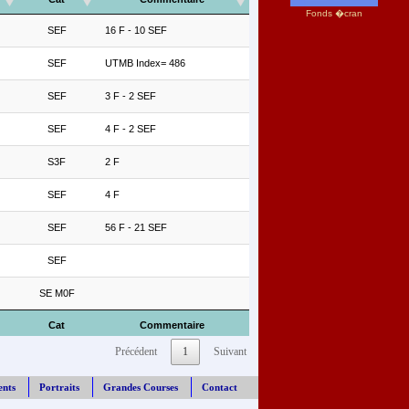
Fonds �cran
SEF
16 F - 10 SEF
SEF
UTMB Index= 486
SEF
3 F - 2 SEF
SEF
4 F - 2 SEF
S3F
2 F
SEF
4 F
SEF
56 F - 21 SEF
SEF
SE M0F
Cat
Commentaire
Précédent
1
Suivant
ents
Portraits
Grandes Courses
Contact