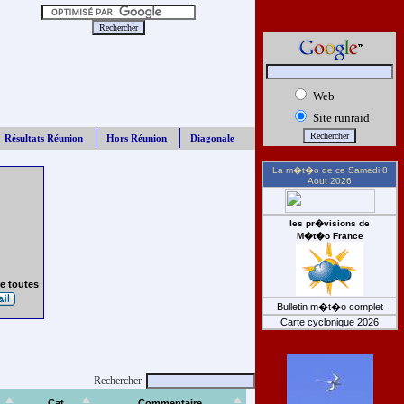
Web
Site runraid
Résultats Réunion
Hors Réunion
Diagonale
La m�t�o de ce
Samedi 8
Aout 2026
les pr�visions de
M�t�o France
e toutes
Bulletin m�t�o complet
Carte cyclonique 2026
Rechercher
Cat
Commentaire