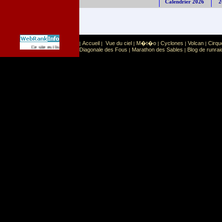
Calendrier 2026
2
Accueil
Vue du ciel
M�t�o
Cyclones
Volcan
Cirqu
|
|
|
|
|
|
Sport
Sports extr�mes
Ce site est list� dans la cat�gorie
:
Diagonale des Fous
Marathon des Sables
Blog de runrai
|
|