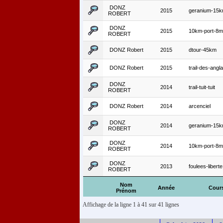
DONZ
2015
geranium-15
ROBERT
DONZ
2015
10km-port-8m
ROBERT
DONZ Robert
2015
dtour-45km
DONZ Robert
2015
trail-des-angla
DONZ
2014
trail-tuit-tuit
ROBERT
DONZ Robert
2014
arcenciel
DONZ
2014
geranium-15
ROBERT
DONZ
2014
10km-port-8m
ROBERT
DONZ
2013
foulees-liberte
ROBERT
Nom
Année
Cour
Prénom
Affichage de la ligne 1 à 41 sur 41 lignes