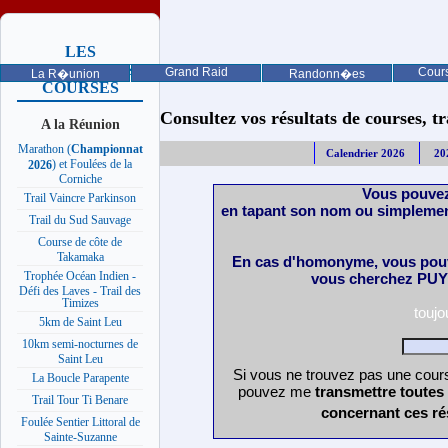
LES
PROCHAINES
Grand Raid
Cours
La R�union
Randonn�es
COURSES
Consultez vos résultats de courses, trai
A la Réunion
Marathon (
Championnat
Calendrier 2026
20
) et Foulées de la
2026
Corniche
Vous pouvez
Trail Vaincre Parkinson
en tapant son nom ou simplemen
Trail du Sud Sauvage
Course de côte de
Takamaka
En cas d'homonyme, vous pouv
Trophée Océan Indien -
vous cherchez PUY 
Défi des Laves - Trail des
Timizes
touj
5km de Saint Leu
10km semi-nocturnes de
Saint Leu
Si vous ne trouvez pas une cours
La Boucle Parapente
pouvez me
transmettre toutes
Trail Tour Ti Benare
concernant ces ré
Foulée Sentier Littoral de
Sainte-Suzanne