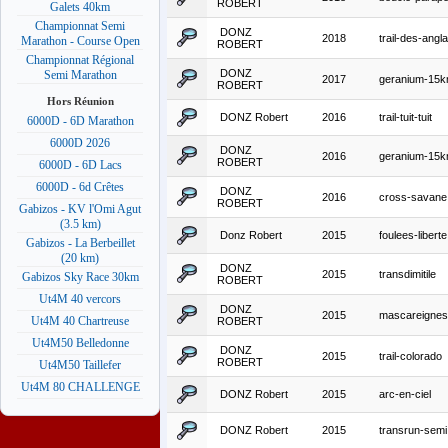
ROBERT
Galets 40km
Championnat Semi
DONZ
2018
trail-des-angla
Marathon - Course Open
ROBERT
Championnat Régional
DONZ
Semi Marathon
2017
geranium-15
ROBERT
Hors Réunion
DONZ Robert
2016
trail-tuit-tuit
6000D - 6D Marathon
6000D 2026
DONZ
2016
geranium-15
ROBERT
6000D - 6D Lacs
6000D - 6d Crêtes
DONZ
2016
cross-savane
ROBERT
Gabizos - KV l'Omi Agut
(3.5 km)
Donz Robert
2015
foulees-liberte
Gabizos - La Berbeillet
(20 km)
DONZ
2015
transdimitile
Gabizos Sky Race 30km
ROBERT
Ut4M 40 vercors
DONZ
2015
mascareignes
Ut4M 40 Chartreuse
ROBERT
Ut4M50 Belledonne
DONZ
2015
trail-colorado
ROBERT
Ut4M50 Taillefer
Ut4M 80 CHALLENGE
DONZ Robert
2015
arc-en-ciel
DONZ Robert
2015
transrun-semi