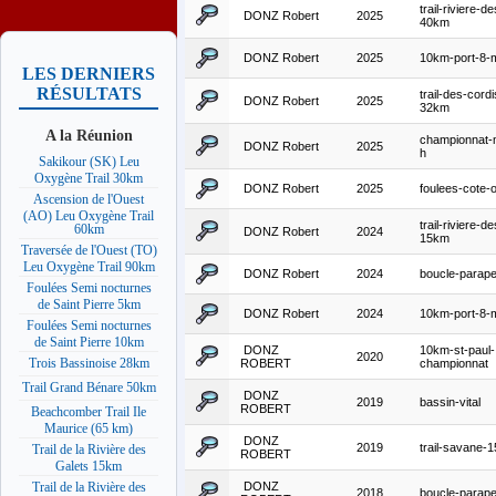
trail-riviere-d
DONZ Robert
2025
40km
DONZ Robert
2025
10km-port-8-
LES DERNIERS
RÉSULTATS
trail-des-cordi
DONZ Robert
2025
32km
A la Réunion
championnat-
DONZ Robert
2025
h
Sakikour (SK) Leu
Oxygène Trail 30km
DONZ Robert
2025
foulees-cote-
Ascension de l'Ouest
(AO) Leu Oxygène Trail
trail-riviere-d
60km
DONZ Robert
2024
15km
Traversée de l'Ouest (TO)
Leu Oxygène Trail 90km
DONZ Robert
2024
boucle-parap
Foulées Semi nocturnes
de Saint Pierre 5km
DONZ Robert
2024
10km-port-8-
Foulées Semi nocturnes
de Saint Pierre 10km
DONZ
10km-st-paul-
2020
Trois Bassinoise 28km
ROBERT
championnat
Trail Grand Bénare 50km
DONZ
2019
bassin-vital
ROBERT
Beachcomber Trail Ile
Maurice (65 km)
DONZ
2019
trail-savane-
Trail de la Rivière des
ROBERT
Galets 15km
DONZ
Trail de la Rivière des
2018
boucle-parap