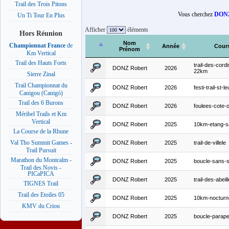
Trail des Trois Pitons
Vous cherchez
DONZ
Un Ti Tour En Plus
Afficher
éléments
Hors Réunion
Nom
Championnat France
de
Année
Cour
Prénom
Km Vertical
Trail des Hauts Forts
trail-des-cordi
DONZ Robert
2026
22km
Sierre Zinal
Trail Championnat du
DONZ Robert
2026
festi-trail-st-le
Canigou (Canigó)
Trail des 6 Burons
DONZ Robert
2026
foulees-cote-
Méribel Trails et Km
Vertical
DONZ Robert
2025
10km-etang-s
La Course de la Rhune
Val Tho Summit Games -
DONZ Robert
2025
trail-de-villele
Trail Pursuit
Marathon du Montcalm -
DONZ Robert
2025
boucle-sans-s
Trail des Novis -
PICaPICA
DONZ Robert
2025
trail-des-abeil
TIGNES Trail
Trail des Etoiles 05
DONZ Robert
2025
10km-nocturn
KMV du Criou
DONZ Robert
2025
boucle-parap