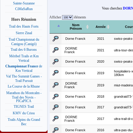
Sainte-Suzanne
Vous cherchez
DORN
CiMaSaRun
Afficher
éléments
Hors Réunion
Nom
Trail des Hauts Forts
Année
Cour
Prénom
Sierre Zinal
Dorne Franck
2021
swiss-peaks
Trail Championnat du
Canigou (Canigó)
DORNE
Trail des 6 Burons
2021
ultra-tour-de
Franck
Méribel Trails et Km
Vertical
Dorne Franck
2020
swiss-peaks
Championnat France
de
Km Vertical
hospitaliers-
Dorne Franck
2019
180km
Val Tho Summit Games -
Trail Pursuit
DORNE
2019
miut-madeira
La Course de la Rhune
Franck
Marathon du Montcalm -
Dorne Franck
2018
grandraid73
Trail des Novis -
PICaPICA
TIGNES Trail
Dorne Franck
2017
grandraid73
KMV du Criou
DORNE
2017
ultra-trail-di
Trails Alpins du Grand
Franck
Bec
Dorne Franck
2016
ultra-pas-du-