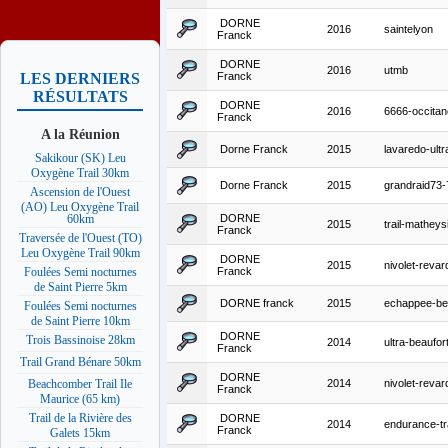
DORNE
2016
saintelyon
Franck
DORNE
2016
utmb
Franck
LES DERNIERS
RÉSULTATS
DORNE
2016
6666-occitan
Franck
A la Réunion
Dorne Franck
2015
lavaredo-ultra
Sakikour (SK) Leu
Oxygène Trail 30km
Dorne Franck
2015
grandraid73
Ascension de l'Ouest
(AO) Leu Oxygène Trail
DORNE
60km
2015
trail-matheys
Franck
Traversée de l'Ouest (TO)
Leu Oxygène Trail 90km
DORNE
2015
nivolet-reva
Franck
Foulées Semi nocturnes
de Saint Pierre 5km
DORNE franck
2015
echappee-be
Foulées Semi nocturnes
de Saint Pierre 10km
DORNE
Trois Bassinoise 28km
2014
ultra-beaufor
Franck
Trail Grand Bénare 50km
DORNE
2014
nivolet-reva
Beachcomber Trail Ile
Franck
Maurice (65 km)
Trail de la Rivière des
DORNE
2014
endurance-tra
Franck
Galets 15km