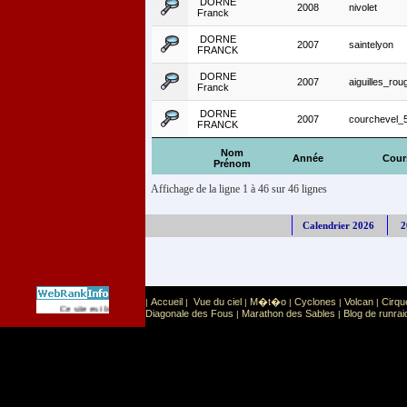
DORNE
2008
nivolet
Franck
DORNE
2007
saintelyon
FRANCK
DORNE
2007
aiguilles_rou
Franck
DORNE
2007
courchevel_
FRANCK
Nom
Année
Cour
Prénom
Affichage de la ligne 1 à 46 sur 46 lignes
Calendrier 2026
2
Accueil
Vue du ciel
M�t�o
Cyclones
Volcan
Cirqu
|
|
|
|
|
|
Sport
Sports extr�mes
Ce site est list� dans la cat�gorie
:
Diagonale des Fous
Marathon des Sables
Blog de runrai
|
|