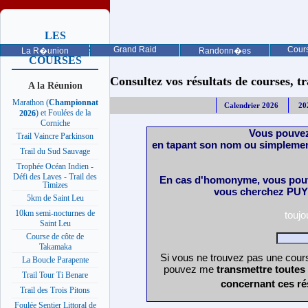
LES
PROCHAINES
Grand Raid
Cours
La R�union
Randonn�es
COURSES
Consultez vos résultats de courses, trai
A la Réunion
Marathon (
Championnat
Calendrier 2026
20
) et Foulées de la
2026
Corniche
Vous pouvez
Trail Vaincre Parkinson
en tapant son nom ou simplemen
Trail du Sud Sauvage
Trophée Océan Indien -
Défi des Laves - Trail des
En cas d'homonyme, vous pouv
Timizes
vous cherchez PUY 
5km de Saint Leu
10km semi-nocturnes de
touj
Saint Leu
Course de côte de
Takamaka
Si vous ne trouvez pas une cours
La Boucle Parapente
pouvez me
transmettre toutes
Trail Tour Ti Benare
concernant ces ré
Trail des Trois Pitons
Foulée Sentier Littoral de