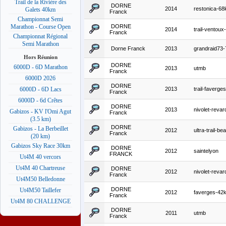
Trail de la Rivière des
DORNE
2014
restonica-6
Galets 40km
Franck
Championnat Semi
DORNE
Marathon - Course Open
2014
trail-ventou
Franck
Championnat Régional
Semi Marathon
Dorne Franck
2013
grandraid73
Hors Réunion
DORNE
6000D - 6D Marathon
2013
utmb
Franck
6000D 2026
DORNE
2013
trail-faverg
6000D - 6D Lacs
Franck
6000D - 6d Crêtes
DORNE
2013
nivolet-reva
Gabizos - KV l'Omi Agut
Franck
(3.5 km)
DORNE
Gabizos - La Berbeillet
2012
ultra-trail-be
Franck
(20 km)
Gabizos Sky Race 30km
DORNE
2012
saintelyon
FRANCK
Ut4M 40 vercors
Ut4M 40 Chartreuse
DORNE
2012
nivolet-reva
Franck
Ut4M50 Belledonne
DORNE
Ut4M50 Taillefer
2012
faverges-42
Franck
Ut4M 80 CHALLENGE
DORNE
2011
utmb
Franck