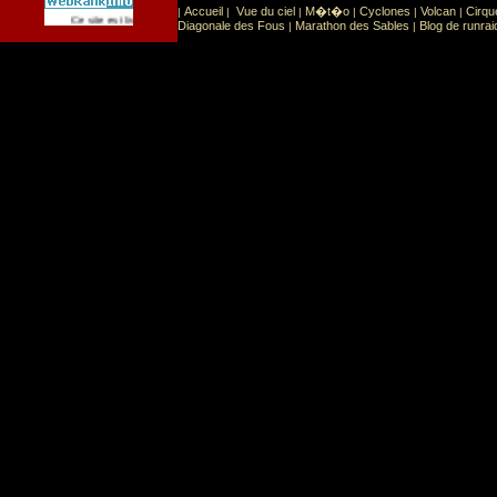
Accueil
Vue du ciel
M�t�o
Cyclones
Volcan
Cirqu
|
|
|
|
|
|
Sport
Sports extr�mes
Ce site est list� dans la cat�gorie
:
Diagonale des Fous
Marathon des Sables
Blog de runrai
|
|