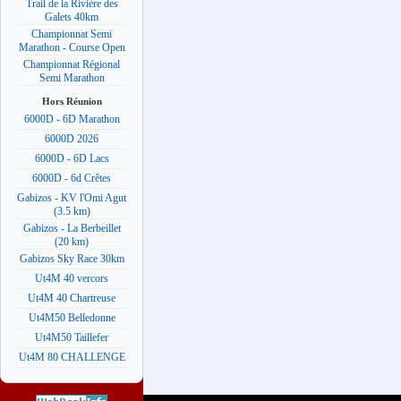
Trail de la Rivière des
Galets 40km
Championnat Semi
Marathon - Course Open
Championnat Régional
Semi Marathon
Hors Réunion
6000D - 6D Marathon
6000D 2026
6000D - 6D Lacs
6000D - 6d Crêtes
Gabizos - KV l'Omi Agut
(3.5 km)
Gabizos - La Berbeillet
(20 km)
Gabizos Sky Race 30km
Ut4M 40 vercors
Ut4M 40 Chartreuse
Ut4M50 Belledonne
Ut4M50 Taillefer
Ut4M 80 CHALLENGE