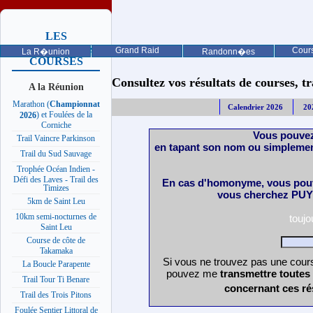
LES
PROCHAINES
Grand Raid
Cours
La R�union
Randonn�es
COURSES
Consultez vos résultats de courses, trai
A la Réunion
Marathon (
Championnat
Calendrier 2026
20
) et Foulées de la
2026
Corniche
Vous pouvez
Trail Vaincre Parkinson
en tapant son nom ou simplemen
Trail du Sud Sauvage
Trophée Océan Indien -
Défi des Laves - Trail des
En cas d'homonyme, vous pouv
Timizes
vous cherchez PUY 
5km de Saint Leu
10km semi-nocturnes de
touj
Saint Leu
Course de côte de
Takamaka
Si vous ne trouvez pas une cours
La Boucle Parapente
pouvez me
transmettre toutes
Trail Tour Ti Benare
concernant ces ré
Trail des Trois Pitons
Foulée Sentier Littoral de