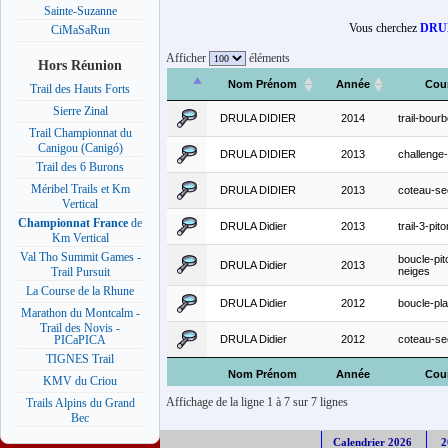
Sainte-Suzanne
Vous cherchez
DRUL
CiMaSaRun
Afficher
éléments
Hors Réunion
Nom Prénom
Année
Cou
Trail des Hauts Forts
Sierre Zinal
DRULA DIDIER
2014
trail-bour
Trail Championnat du
Canigou (Canigó)
DRULA DIDIER
2013
challenge-
Trail des 6 Burons
Méribel Trails et Km
DRULA DIDIER
2013
coteau-se
Vertical
Championnat France
de
DRULA Didier
2013
trail-3-pit
Km Vertical
Val Tho Summit Games -
boucle-pit
DRULA Didier
2013
neiges
Trail Pursuit
La Course de la Rhune
DRULA Didier
2012
boucle-pla
Marathon du Montcalm -
Trail des Novis -
DRULA Didier
2012
coteau-se
PICaPICA
TIGNES Trail
Nom Prénom
Année
Cou
KMV du Criou
Affichage de la ligne 1 à 7 sur 7 lignes
Trails Alpins du Grand
Bec
Calendrier 2026
2