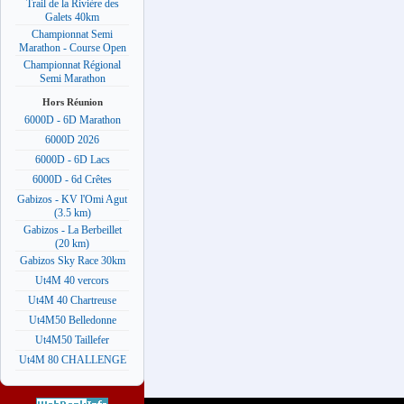
Trail de la Rivière des
Galets 40km
Championnat Semi
Marathon - Course Open
Championnat Régional
Semi Marathon
Hors Réunion
6000D - 6D Marathon
6000D 2026
6000D - 6D Lacs
6000D - 6d Crêtes
Gabizos - KV l'Omi Agut
(3.5 km)
Gabizos - La Berbeillet
(20 km)
Gabizos Sky Race 30km
Ut4M 40 vercors
Ut4M 40 Chartreuse
Ut4M50 Belledonne
Ut4M50 Taillefer
Ut4M 80 CHALLENGE