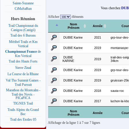
Sainte-Suzanne
Vous cherchez
DUBI
CiMaSaRun
Afficher
éléments
Hors Réunion
Nom
Trail Championnat du
Année
Cour
Prénom
Canigou (Canigó)
Trail des 6 Burons
DUBIE Karine
2021
grp-tour-des
Méribel Trails et Km
Vertical
DUBIE Karine
2019
montanaspe
Championnat France
de
Km Vertical
DUBIE
trail-des-sei
2019
KARINE
34km
Trail des Hauts Forts
Sierre Zinal
DUBIE Karine
2019
grp-tour-des
La Course de la Rhune
Val Tho Summit Games -
DUBIE Karine
2019
gruissan-25
Trail Pursuit
Marathon du Montcalm -
DUBIE Karine
2018
sauta-roc
Trail des Novis -
PICaPICA
DUBIE Karine
2017
luchon-la-kb
TIGNES Trail
Trails Alpins du Grand
Nom
Année
Cour
Bec
Prénom
Trail des Etoiles 05
Affichage de la ligne 1 à 7 sur 7 lignes