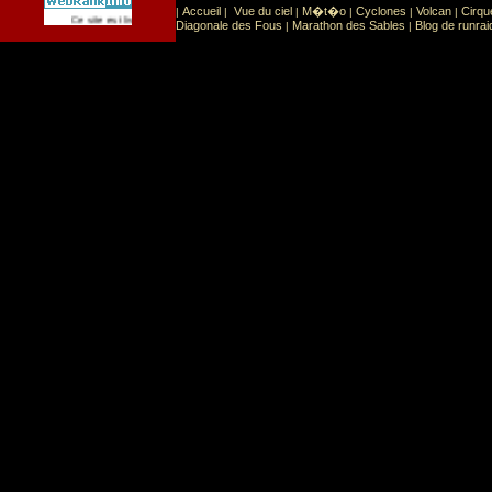
Accueil
Vue du ciel
M�t�o
Cyclones
Volcan
Cirqu
|
|
|
|
|
|
Sport
Sports extr�mes
Ce site est list� dans la cat�gorie
:
Diagonale des Fous
Marathon des Sables
Blog de runrai
|
|