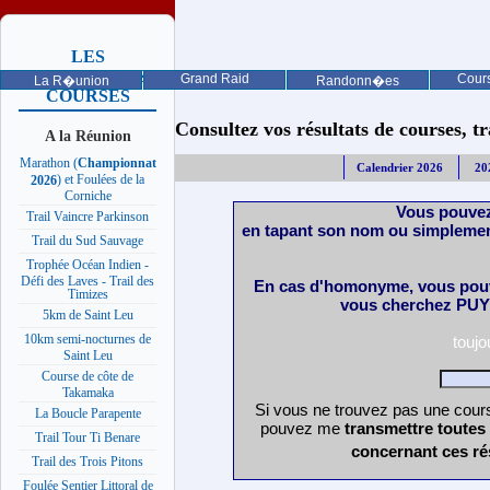
LES
PROCHAINES
Grand Raid
Cours
La R�union
Randonn�es
COURSES
Consultez vos résultats de courses, trai
A la Réunion
Marathon (
Championnat
Calendrier 2026
20
) et Foulées de la
2026
Corniche
Vous pouvez
Trail Vaincre Parkinson
en tapant son nom ou simplemen
Trail du Sud Sauvage
Trophée Océan Indien -
Défi des Laves - Trail des
En cas d'homonyme, vous pouv
Timizes
vous cherchez PUY 
5km de Saint Leu
10km semi-nocturnes de
touj
Saint Leu
Course de côte de
Takamaka
Si vous ne trouvez pas une cours
La Boucle Parapente
pouvez me
transmettre toutes
Trail Tour Ti Benare
concernant ces ré
Trail des Trois Pitons
Foulée Sentier Littoral de