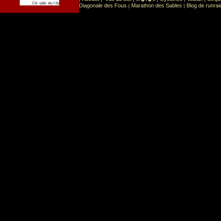
Sport
Sports extr�mes
Ce site est list� dans la cat�gorie
:
Diagonale des Fous
Marathon des Sables
Blog de runrai
|
|