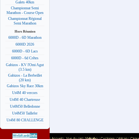
Galets 40km
Championnat Semi
Marathon - Course Open
Championnat Régional
Semi Marathon
Hors Réunion
6000D - 6D Marathon
6000D 2026
6000D - 6D Lacs
6000D - 6d Crêtes
Gabizos - KV l'Omi Agut
(3.5 km)
Gabizos - La Berbeillet
(20 km)
Gabizos Sky Race 30km
Ut4M 40 vercors
Ut4M 40 Chartreuse
Ut4M50 Belledonne
Ut4M50 Taillefer
Ut4M 80 CHALLENGE
Accueil
Vue du ciel
M�t�o
Cyclones
Volcan
Cirqu
|
|
|
|
|
|