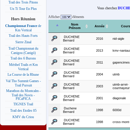
Trail des Trois Pitons
Vous cherchez
DUCHE
Un Ti Tour En Plus
Afficher
éléments
Hors Réunion
Nom
Championnat France
de
Année
Cour
Prénom
Km Vertical
Trail des Hauts Forts
DUCHENE
2016
nid-aigle
Bernard
Sierre Zinal
Trail Championnat du
DUCHENE
2013
kmv-nantau
Bernard
Canigou (Canigó)
Trail des 6 Burons
DUCHENE
2011
gapencimes
Bernard
Méribel Trails et Km
Vertical
DUCHENE
2004
utmb
La Course de la Rhune
Bernard
Val Tho Summit Games -
DUCHENE
utmb-arret-
Trail Pursuit
2003
Bernard
courmayeur
Marathon du Montcalm -
Trail des Novis -
DUCHENE
2001
diagonale
PICaPICA
Bernard
TIGNES Trail
Duchene
1998
6000d
Trail des Etoiles 05
Bernard
KMV du Criou
DUCHENE
1998
cross-mont-
Bernard