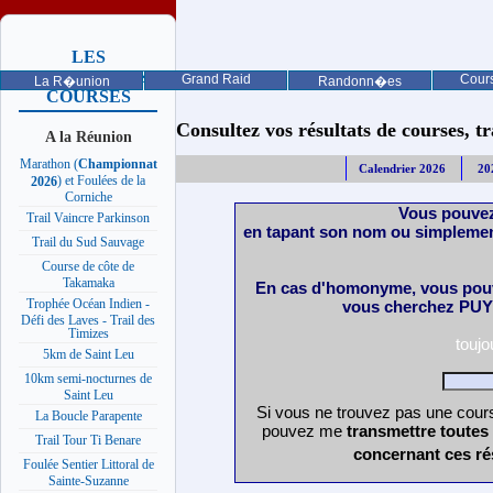
LES
PROCHAINES
Grand Raid
Cours
La R�union
Randonn�es
COURSES
Consultez vos résultats de courses, trai
A la Réunion
Marathon (
Championnat
Calendrier 2026
20
) et Foulées de la
2026
Corniche
Vous pouvez
Trail Vaincre Parkinson
en tapant son nom ou simplemen
Trail du Sud Sauvage
Course de côte de
Takamaka
En cas d'homonyme, vous pouv
Trophée Océan Indien -
vous cherchez PUY 
Défi des Laves - Trail des
Timizes
touj
5km de Saint Leu
10km semi-nocturnes de
Saint Leu
Si vous ne trouvez pas une cours
La Boucle Parapente
pouvez me
transmettre toutes
Trail Tour Ti Benare
concernant ces ré
Foulée Sentier Littoral de
Sainte-Suzanne