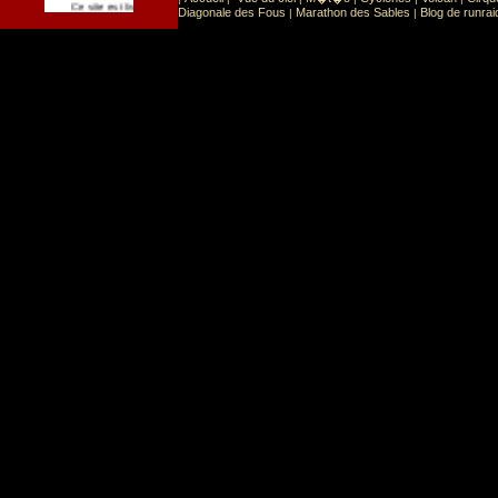
Sport
Sports extr�mes
Ce site est list� dans la cat�gorie
:
Diagonale des Fous
Marathon des Sables
Blog de runrai
|
|