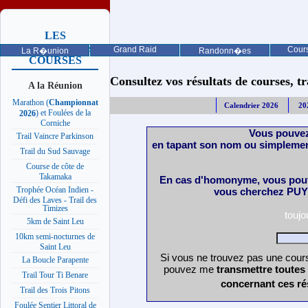
LES
PROCHAINES
Grand Raid
Cours
La R�union
Randonn�es
COURSES
Consultez vos résultats de courses, trai
A la Réunion
Marathon (
Championnat
Calendrier 2026
20
) et Foulées de la
2026
Corniche
Vous pouvez
Trail Vaincre Parkinson
en tapant son nom ou simplemen
Trail du Sud Sauvage
Course de côte de
Takamaka
En cas d'homonyme, vous pouv
Trophée Océan Indien -
vous cherchez PUY 
Défi des Laves - Trail des
Timizes
touj
5km de Saint Leu
10km semi-nocturnes de
Saint Leu
Si vous ne trouvez pas une cours
La Boucle Parapente
pouvez me
transmettre toutes
Trail Tour Ti Benare
concernant ces ré
Trail des Trois Pitons
Foulée Sentier Littoral de