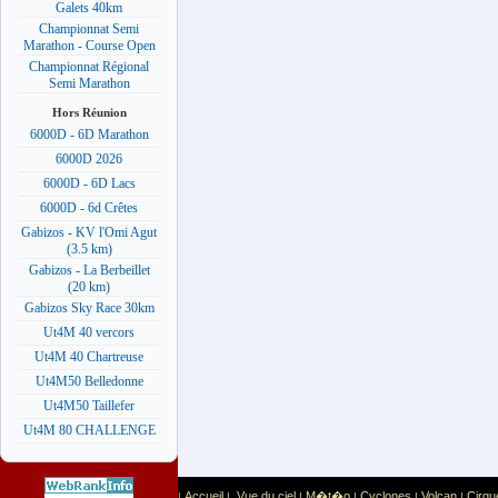
Galets 40km
Championnat Semi
Marathon - Course Open
Championnat Régional
Semi Marathon
Hors Réunion
6000D - 6D Marathon
6000D 2026
6000D - 6D Lacs
6000D - 6d Crêtes
Gabizos - KV l'Omi Agut
(3.5 km)
Gabizos - La Berbeillet
(20 km)
Gabizos Sky Race 30km
Ut4M 40 vercors
Ut4M 40 Chartreuse
Ut4M50 Belledonne
Ut4M50 Taillefer
Ut4M 80 CHALLENGE
Accueil
Vue du ciel
M�t�o
Cyclones
Volcan
Cirqu
|
|
|
|
|
|