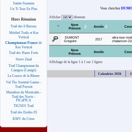
Sainte-Suzanne
Vous cherchez
DUMON
Un Ti Tour En Plus
Afficher
éléments
Hors Réunion
Nom
Trail des 6 Burons
Année
Cour
Prénom
Méribel Trails et Km
Vertical
DUMONT
ultra-tour-mot
2017
Gregoire
chalancon-2
Championnat France
de
Km Vertical
Nom
Année
Cour
Trail des Hauts Forts
Prénom
Sierre Zinal
Affichage de la ligne 1 à 1 sur 1 lignes
Trail Championnat du
Canigou (Canigó)
Calendrier 2026
2
La Course de la Rhune
Val Tho Summit Games -
Trail Pursuit
Marathon du Montcalm -
Trail des Novis -
PICaPICA
TIGNES Trail
Trail des Etoiles 05
KMV du Criou