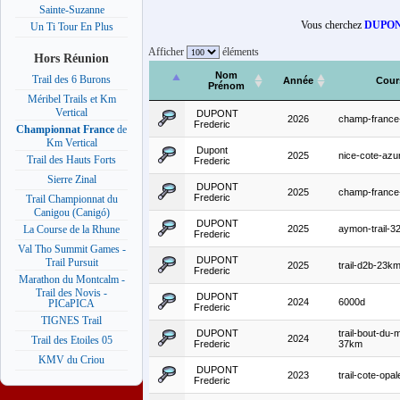
Sainte-Suzanne
Vous cherchez
DUPONT
Un Ti Tour En Plus
Afficher
éléments
Hors Réunion
Nom
Trail des 6 Burons
Année
Cour
Prénom
Méribel Trails et Km
Vertical
DUPONT
2026
champ-france-t
Frederic
Championnat France
de
Km Vertical
Dupont
2025
nice-cote-az
Trail des Hauts Forts
Frederic
Sierre Zinal
DUPONT
2025
champ-france-t
Frederic
Trail Championnat du
Canigou (Canigó)
DUPONT
2025
aymon-trail-
La Course de la Rhune
Frederic
Val Tho Summit Games -
DUPONT
Trail Pursuit
2025
trail-d2b-23k
Frederic
Marathon du Montcalm -
Trail des Novis -
DUPONT
2024
6000d
PICaPICA
Frederic
TIGNES Trail
DUPONT
trail-bout-du
2024
Trail des Etoiles 05
Frederic
37km
KMV du Criou
DUPONT
2023
trail-cote-opa
Frederic