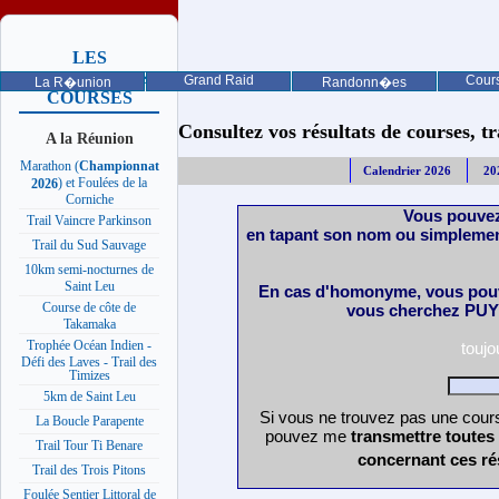
LES
PROCHAINES
Grand Raid
Cours
La R�union
Randonn�es
COURSES
Consultez vos résultats de courses, trai
A la Réunion
Marathon (
Championnat
Calendrier 2026
20
) et Foulées de la
2026
Corniche
Vous pouvez
Trail Vaincre Parkinson
en tapant son nom ou simplemen
Trail du Sud Sauvage
10km semi-nocturnes de
Saint Leu
En cas d'homonyme, vous pouv
Course de côte de
vous cherchez PUY 
Takamaka
Trophée Océan Indien -
touj
Défi des Laves - Trail des
Timizes
5km de Saint Leu
Si vous ne trouvez pas une cours
La Boucle Parapente
pouvez me
transmettre toutes
Trail Tour Ti Benare
concernant ces ré
Trail des Trois Pitons
Foulée Sentier Littoral de