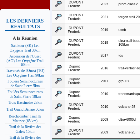
DUPONT
2023
prom-classic
Frederic
DUPONT
2021
torgon-trail-2
Frederic
LES DERNIERS
RÉSULTATS
DUPONT
2019
utmb
Frederic
A la Réunion
DUPONT
ultra-trail-bea
2018
Frederic
105km
Sakikour (SK) Leu
Oxygène Trail 30km
DUPONT
2017
tds
Ascension de l'Ouest
Frederic
(AO) Leu Oxygène Trail
60km
Dupont
2016
trail-verbier-
Frederic
Traversée de l'Ouest (TO)
Leu Oxygène Trail 90km
Dupont
2011
grp-160
Foulées Semi nocturnes
Frederic
de Saint Pierre 5km
Foulées Semi nocturnes
Dupont
2010
transmartiniq
Frederic
de Saint Pierre 10km
Trois Bassinoise 28km
DUPONT
2010
volcans-25
Frederic
Trail Grand Bénare 50km
Beachcomber Trail Ile
Dupont
2009
ultra-6000d
Maurice (65 km)
Frederic
Trail de la Rivière des
DUPONT
Galets 15km
2009
volcans-25
Frederic
Trail de la Rivière des