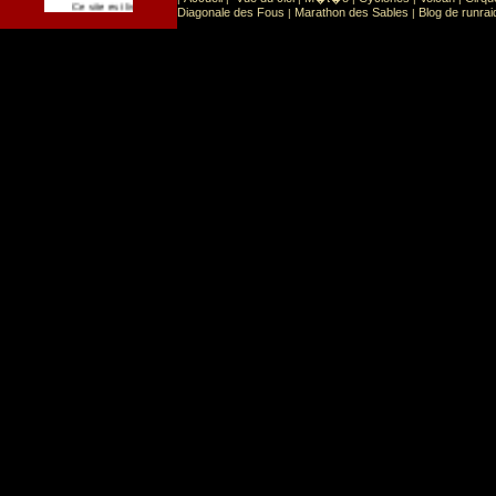
Sport
Sports extr�mes
Ce site est list� dans la cat�gorie
:
Diagonale des Fous
Marathon des Sables
Blog de runrai
|
|