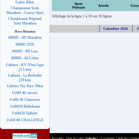
Galets 40km
Nom
Année
Cour
Prénom
Championnat Semi
Marathon - Course Open
Affichage de la ligne 1 à 19 sur 19 lignes
Championnat Régional
Semi Marathon
Calendrier 2026
2
Hors Réunion
6000D - 6D Marathon
6000D 2026
6000D - 6D Lacs
6000D - 6d Crêtes
Gabizos - KV l'Omi Agut
(3.5 km)
Gabizos - La Berbeillet
(20 km)
Gabizos Sky Race 30km
Ut4M 40 vercors
Ut4M 40 Chartreuse
Ut4M50 Belledonne
Ut4M50 Taillefer
Ut4M 80 CHALLENGE
Accueil
Vue du ciel
M�t�o
Cyclones
Volcan
Cirqu
|
|
|
|
|
|