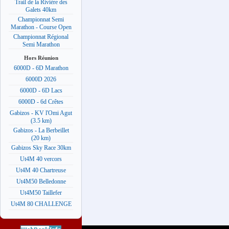
Trail de la Rivière des
Galets 40km
Championnat Semi
Marathon - Course Open
Championnat Régional
Semi Marathon
Hors Réunion
6000D - 6D Marathon
6000D 2026
6000D - 6D Lacs
6000D - 6d Crêtes
Gabizos - KV l'Omi Agut
(3.5 km)
Gabizos - La Berbeillet
(20 km)
Gabizos Sky Race 30km
Ut4M 40 vercors
Ut4M 40 Chartreuse
Ut4M50 Belledonne
Ut4M50 Taillefer
Ut4M 80 CHALLENGE