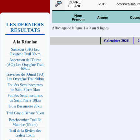
DUPRE
2019
odyssea-maurit
GILIANE
Nom
Année
Cours
Prénom
LES DERNIERS
Affichage de la ligne 1 à 9 sur 9 lignes
RÉSULTATS
Calendrier 2026
2
A la Réunion
Sakikour (SK) Leu
Oxygène Trail 30km
Ascension de l'Ouest
(AO) Leu Oxygène Trail
60km
Traversée de l'Ouest (TO)
Leu Oxygène Trail 90km
Foulées Semi nocturnes
de Saint Pierre 5km
Foulées Semi nocturnes
de Saint Pierre 10km
Trois Bassinoise 28km
Trail Grand Bénare 50km
Beachcomber Trail Ile
Maurice (65 km)
Trail de la Rivière des
Galets 15km