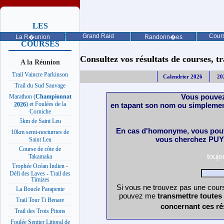
LES
PROCHAINES
Grand Raid
Cours
La R�union
Randonn�es
COURSES
Consultez vos résultats de courses, trai
A la Réunion
Trail Vaincre Parkinson
Calendrier 2026
20
Trail du Sud Sauvage
Vous pouvez
Marathon (
Championnat
) et Foulées de la
en tapant son nom ou simplemen
2026
Corniche
5km de Saint Leu
En cas d'homonyme, vous pouv
10km semi-nocturnes de
vous cherchez PUY 
Saint Leu
Course de côte de
touj
Takamaka
Trophée Océan Indien -
Défi des Laves - Trail des
Timizes
Si vous ne trouvez pas une cours
La Boucle Parapente
pouvez me
transmettre toutes
Trail Tour Ti Benare
concernant ces ré
Trail des Trois Pitons
Foulée Sentier Littoral de