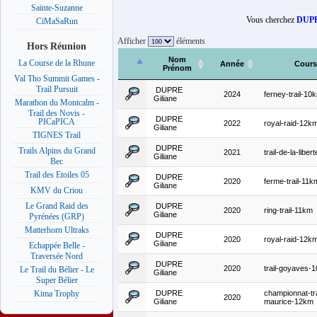
Sainte-Suzanne
Vous cherchez
DUPR
CiMaSaRun
Afficher
éléments
Hors Réunion
Nom
La Course de la Rhune
Année
Cours
Prénom
Val Tho Summit Games -
Trail Pursuit
DUPRE
2024
ferney-trail-10
Giliane
Marathon du Montcalm -
Trail des Novis -
DUPRE
PICaPICA
2022
royal-raid-12k
Giliane
TIGNES Trail
DUPRE
Trails Alpins du Grand
2021
trail-de-la-libe
Giliane
Bec
Trail des Etoiles 05
DUPRE
2020
ferme-trail-11k
Giliane
KMV du Criou
Le Grand Raid des
DUPRE
2020
ring-trail-11km
Giliane
Pyrénées (GRP)
Matterhorn Ultraks
DUPRE
2020
royal-raid-12k
Giliane
Echappée Belle -
Traversée Nord
DUPRE
2020
trail-goyaves-
Le Trail du Bélier - Le
Giliane
Super Bélier
DUPRE
championnat-tra
Kima Trophy
2020
Giliane
maurice-12km