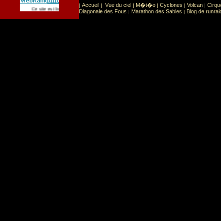
Accueil
Vue du ciel
M�t�o
Cyclones
Volcan
Cirqu
|
|
|
|
|
|
Sport
Sports extr�mes
Ce site est list� dans la cat�gorie
:
Diagonale des Fous
Marathon des Sables
Blog de runrai
|
|