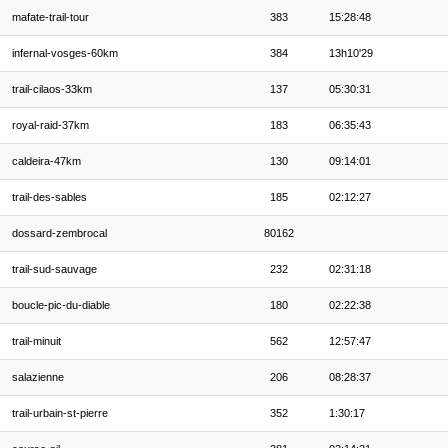
mafate-trail-tour
383
15:28:48
infernal-vosges-60km
384
13h10'29
trail-cilaos-33km
137
05:30:31
royal-raid-37km
183
06:35:43
caldeira-47km
130
09:14:01
trail-des-sables
185
02:12:27
dossard-zembrocal
80162
trail-sud-sauvage
232
02:31:18
boucle-pic-du-diable
180
02:22:38
trail-minuit
562
12:57:47
salazienne
206
08:28:37
trail-urbain-st-pierre
352
1:30:17