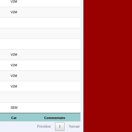
V2M
V2M
V2M
V2M
V2M
V2M
SEM
Cat
Commentaire
Précédent
1
Suivant