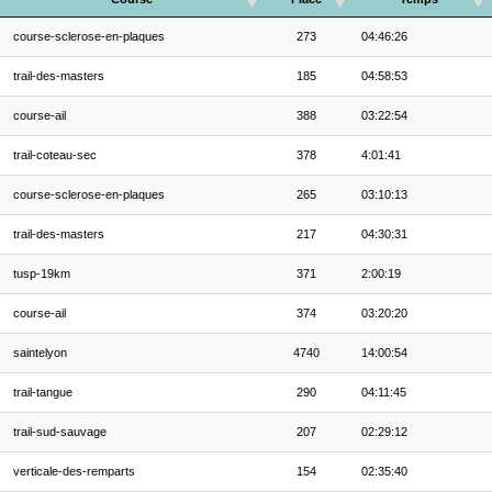
course-sclerose-en-plaques
273
04:46:26
trail-des-masters
185
04:58:53
course-ail
388
03:22:54
trail-coteau-sec
378
4:01:41
course-sclerose-en-plaques
265
03:10:13
trail-des-masters
217
04:30:31
tusp-19km
371
2:00:19
course-ail
374
03:20:20
saintelyon
4740
14:00:54
trail-tangue
290
04:11:45
trail-sud-sauvage
207
02:29:12
verticale-des-remparts
154
02:35:40