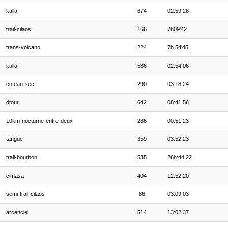
kalla
674
02:59:28
trail-cilaos
166
7h09'42
trans-volcano
224
7h 54'45
kalla
586
02:54:06
coteau-sec
290
03:18:24
dtour
642
08:41:56
10km-nocturne-entre-deux
286
00:51:23
tangue
359
03:52:23
trail-bourbon
535
26h:44:22
cimasa
404
12:52:20
semi-trail-cilaos
86
03:09:03
arcenciel
514
13:02:37