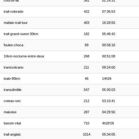
course-ail
381
02:14:31
trail-colorado
422
07:36:53
mafate-trail-tour
403
16:28:55
trail-grand-ouest-30km
182
05:48:42
foulee-choca
89
00:58:16
10km-nocturne-entre-deux
268
00:51:08
transvolcano
211
09:24:00
isalo-80km
46
14h26
transdimitile
547
05:30:03
coteau-sec
212
03:10:41
makoise
287
04:29:50
bassin-vital
710
4h28'28
trail-anglais
1014
05:34:05