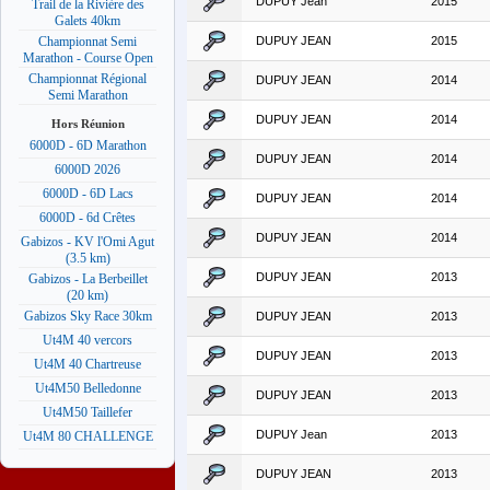
DUPUY Jean
2015
Trail de la Rivière des
Galets 40km
DUPUY JEAN
2015
Championnat Semi
Marathon - Course Open
Championnat Régional
DUPUY JEAN
2014
Semi Marathon
DUPUY JEAN
2014
Hors Réunion
6000D - 6D Marathon
DUPUY JEAN
2014
6000D 2026
6000D - 6D Lacs
DUPUY JEAN
2014
6000D - 6d Crêtes
DUPUY JEAN
2014
Gabizos - KV l'Omi Agut
(3.5 km)
DUPUY JEAN
2013
Gabizos - La Berbeillet
(20 km)
Gabizos Sky Race 30km
DUPUY JEAN
2013
Ut4M 40 vercors
DUPUY JEAN
2013
Ut4M 40 Chartreuse
Ut4M50 Belledonne
DUPUY JEAN
2013
Ut4M50 Taillefer
DUPUY Jean
2013
Ut4M 80 CHALLENGE
DUPUY JEAN
2013