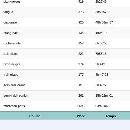
piton-neiges
419
2h23'48
tangue
373
3h58'57
diagonale
920
48h 56mn37
etang-sale
135
1h08'19
roche-ecrite
252
6h 53'50
trail-cilaos
221
7h56'15
piton-neiges
374
3h 41'15
trail_cilaos
177
8h 40' 23
semi-trail-cilaos
81
3h 43'56
semi-raid-reunion
261
15h 02mn01
marathon-paris
9696
03:40:06
Course
Place
Temps