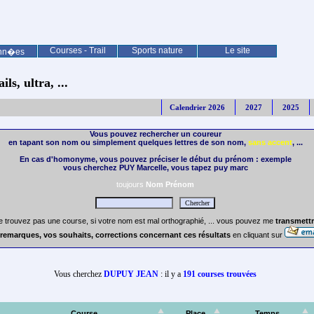
Courses - Trail
Sports nature
Le site
nn�es
ls, ultra, ...
Calendrier 2026
2027
2025
Vous pouvez rechercher un coureur
en tapant son nom ou simplement quelques lettres de son nom,
sans accent
, ...
En cas d'homonyme, vous pouvez préciser le début du prénom : exemple
vous cherchez PUY Marcelle, vous tapez puy marc
toujours
Nom Prénom
e trouvez pas une course, si votre nom est mal orthographié, ... vous pouvez me
transmettr
remarques, vos souhaits, corrections concernant ces résultats
en cliquant sur
Vous cherchez
DUPUY JEAN
: il y a
191 courses trouvées
Course
Place
Temps