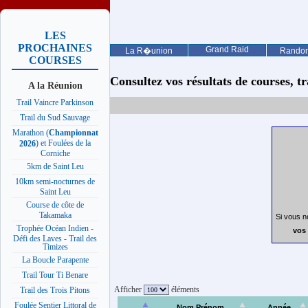
LES
PROCHAINES
Grand Raid
La R�union
Rando
COURSES
Consultez vos résultats de courses, trai
A la Réunion
Trail Vaincre Parkinson
Trail du Sud Sauvage
Marathon (
Championnat
) et Foulées de la
2026
Corniche
5km de Saint Leu
10km semi-nocturnes de
Saint Leu
Course de côte de
Takamaka
Si vous n
Trophée Océan Indien -
vos 
Défi des Laves - Trail des
Timizes
La Boucle Parapente
Trail Tour Ti Benare
Afficher
éléments
Trail des Trois Pitons
Foulée Sentier Littoral de
Nom Prénom
Année