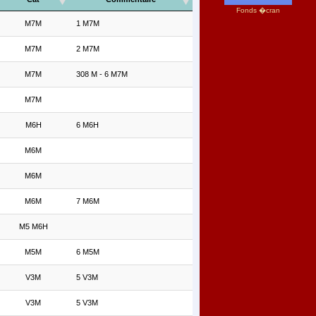
Fonds �cran
M7M
1 M7M
M7M
2 M7M
M7M
308 M - 6 M7M
M7M
M6H
6 M6H
M6M
M6M
M6M
7 M6M
M5 M6H
M5M
6 M5M
V3M
5 V3M
V3M
5 V3M