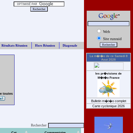
Web
Site runraid
Résultats Réunion
Hors Réunion
Diagonale
La m�t�o de ce
Samedi 8
Aout 2026
les pr�visions de
M�t�o France
e toutes
Bulletin m�t�o complet
Carte cyclonique 2026
Rechercher
Cat
Commentaire