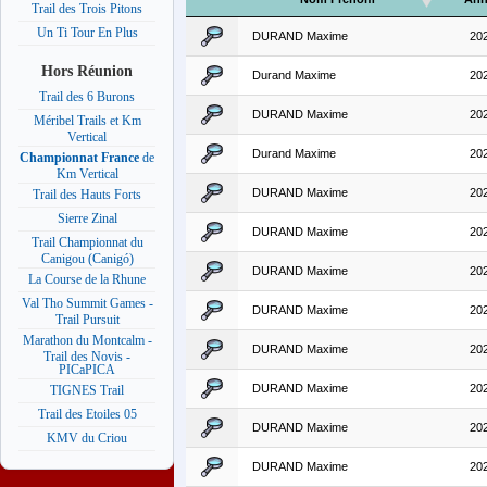
Trail des Trois Pitons
Un Ti Tour En Plus
DURAND Maxime
20
Hors Réunion
Durand Maxime
20
Trail des 6 Burons
DURAND Maxime
20
Méribel Trails et Km
Vertical
Durand Maxime
20
Championnat France
de
Km Vertical
DURAND Maxime
20
Trail des Hauts Forts
Sierre Zinal
DURAND Maxime
20
Trail Championnat du
Canigou (Canigó)
DURAND Maxime
20
La Course de la Rhune
Val Tho Summit Games -
DURAND Maxime
20
Trail Pursuit
Marathon du Montcalm -
DURAND Maxime
20
Trail des Novis -
PICaPICA
DURAND Maxime
20
TIGNES Trail
Trail des Etoiles 05
DURAND Maxime
20
KMV du Criou
DURAND Maxime
20