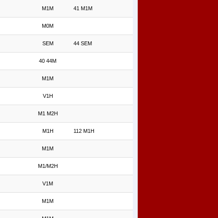
M1M
41 M1M
M0M
SEM
44 SEM
40 44M
M1M
V1H
M1 M2H
M1H
112 M1H
M1M
M1/M2H
V1M
M1M