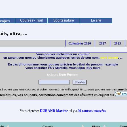
Courses - Trail
Sports nature
Le site
nn�es
ls, ultra, ...
Calendrier 2026
2027
2025
Vous pouvez rechercher un coureur
en tapant son nom ou simplement quelques lettres de son nom,
sans accent
, ...
En cas d'homonyme, vous pouvez préciser le début du prénom : exemple
vous cherchez PUY Marcelle, vous tapez puy marc
toujours
Nom Prénom
e trouvez pas une course, si votre nom est mal orthographié, ... vous pouvez me
transmettr
remarques, vos souhaits, corrections concernant ces résultats
en cliquant sur
Vous cherchez
DURAND Maxime
: il y a
99 courses trouvées
ée
Course
Place
Tem