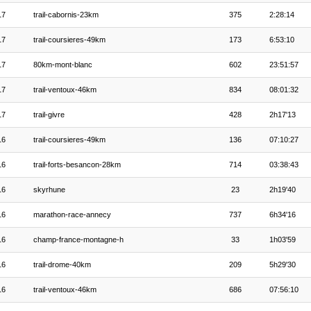
17
trail-cabornis-23km
375
2:28:14
17
trail-coursieres-49km
173
6:53:10
17
80km-mont-blanc
602
23:51:57
17
trail-ventoux-46km
834
08:01:32
17
trail-givre
428
2h17'13
16
trail-coursieres-49km
136
07:10:27
16
trail-forts-besancon-28km
714
03:38:43
16
skyrhune
23
2h19'40
16
marathon-race-annecy
737
6h34'16
16
champ-france-montagne-h
33
1h03'59
16
trail-drome-40km
209
5h29'30
16
trail-ventoux-46km
686
07:56:10