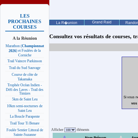
LES
PROCHAINES
Grand Raid
La R�union
Rando
COURSES
Consultez vos résultats de courses, trai
A la Réunion
Marathon (
Championnat
) et Foulées de la
2026
Corniche
Trail Vaincre Parkinson
Trail du Sud Sauvage
Course de côte de
Takamaka
Trophée Océan Indien -
Défi des Laves - Trail des
Timizes
Si vous n
5km de Saint Leu
vos 
10km semi-nocturnes de
Saint Leu
La Boucle Parapente
Trail Tour Ti Benare
Afficher
éléments
Foulée Sentier Littoral de
Sainte-Suzanne
Nom Prénom
Ann