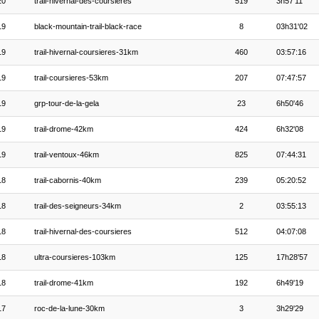
20
trail-hivernal-des-coursieres
519
3h57'11
19
black-mountain-trail-black-race
8
03h31'02
19
trail-hivernal-coursieres-31km
460
03:57:16
19
trail-coursieres-53km
207
07:47:57
19
grp-tour-de-la-gela
23
6h50'46
19
trail-drome-42km
424
6h32'08
19
trail-ventoux-46km
825
07:44:31
18
trail-cabornis-40km
239
05:20:52
18
trail-des-seigneurs-34km
2
03:55:13
18
trail-hivernal-des-coursieres
512
04:07:08
18
ultra-coursieres-103km
125
17h28'57
18
trail-drome-41km
192
6h49'19
17
roc-de-la-lune-30km
3
3h29'29