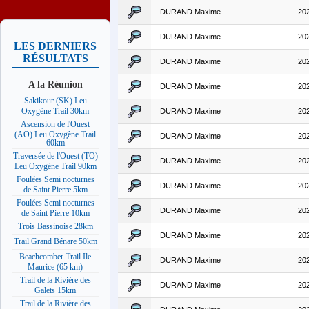
DURAND Maxime
20
DURAND Maxime
20
LES DERNIERS
RÉSULTATS
DURAND Maxime
20
A la Réunion
DURAND Maxime
20
Sakikour (SK) Leu
Oxygène Trail 30km
DURAND Maxime
20
Ascension de l'Ouest
(AO) Leu Oxygène Trail
DURAND Maxime
20
60km
Traversée de l'Ouest (TO)
DURAND Maxime
20
Leu Oxygène Trail 90km
Foulées Semi nocturnes
DURAND Maxime
20
de Saint Pierre 5km
Foulées Semi nocturnes
DURAND Maxime
20
de Saint Pierre 10km
Trois Bassinoise 28km
DURAND Maxime
20
Trail Grand Bénare 50km
Beachcomber Trail Ile
DURAND Maxime
20
Maurice (65 km)
Trail de la Rivière des
DURAND Maxime
20
Galets 15km
Trail de la Rivière des