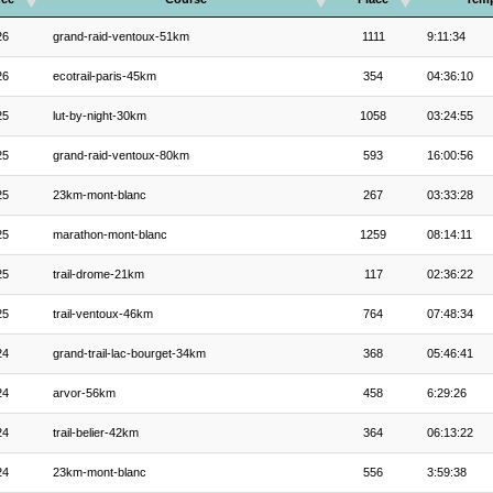
26
grand-raid-ventoux-51km
1111
9:11:34
26
ecotrail-paris-45km
354
04:36:10
25
lut-by-night-30km
1058
03:24:55
25
grand-raid-ventoux-80km
593
16:00:56
25
23km-mont-blanc
267
03:33:28
25
marathon-mont-blanc
1259
08:14:11
25
trail-drome-21km
117
02:36:22
25
trail-ventoux-46km
764
07:48:34
24
grand-trail-lac-bourget-34km
368
05:46:41
24
arvor-56km
458
6:29:26
24
trail-belier-42km
364
06:13:22
24
23km-mont-blanc
556
3:59:38