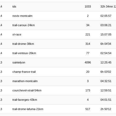
14
tds
1033
32h 34mn 1
14
novis-montcalm
2
02:05:57
14
trail-caroux-24km
34
03:06:21
14
xl-race
221
15:07:05
14
trail-drome-38km
314
6h 04'34
14
trail-ventoux-26km
77
02:54:54
13
saintelyon
4096
12:25:45
13
champ-france-trail
20
6h 03'02
13
marathon-montcalm
3
04:32:51
13
courchevel-xtrail-54km
173
12:59:51
13
trail-faverges-43km
4
04:01:51
13
trail-drome-lafuma-21km
517
2h 50'12