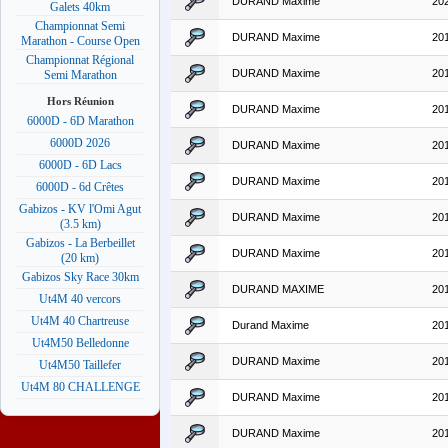
DURAND Maxime
20
Galets 40km
Championnat Semi
DURAND Maxime
20
Marathon - Course Open
Championnat Régional
DURAND Maxime
20
Semi Marathon
Hors Réunion
DURAND Maxime
20
6000D - 6D Marathon
6000D 2026
DURAND Maxime
20
6000D - 6D Lacs
DURAND Maxime
20
6000D - 6d Crêtes
Gabizos - KV l'Omi Agut
DURAND Maxime
20
(3.5 km)
Gabizos - La Berbeillet
DURAND Maxime
20
(20 km)
Gabizos Sky Race 30km
DURAND MAXIME
20
Ut4M 40 vercors
Ut4M 40 Chartreuse
Durand Maxime
20
Ut4M50 Belledonne
DURAND Maxime
20
Ut4M50 Taillefer
Ut4M 80 CHALLENGE
DURAND Maxime
20
DURAND Maxime
20