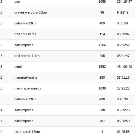
16
ccc
1058
25h 19' 57
16
drayes-vercors-55km
96
9h12'49
16
cabornis-23km
409
3:03:50
15
trail-coursieres
154
06:30:07
15
saintexpress
1266
05:56:52
15
trail-drome-41km
205
06:01:47
15
utmb
1582
46h 06' 40
15
maratrail-ecrins
150
07:31:13
15
maxi-race-annecy
1098
17:21:22
15
cabornis-23km
490
3:16:39
14
saintexpress
588
05:30:23
14
saintexpress
487
05:20:50
14
hivernatrail-18km
4
01:25:58