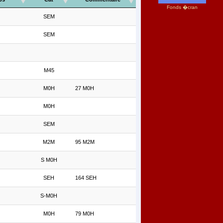
Fonds �cran
SEM
SEM
M45
M0H
27 M0H
M0H
SEM
M2M
95 M2M
S M0H
SEH
164 SEH
S-M0H
M0H
79 M0H