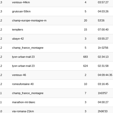
13
ventoux-44km
4
03:57:27
13
gruissan-50km
5
04:03:26
12
champ-europe-montagne-m
20
53'26
12
templiers
15
07:00:40
12
ubaye-42
3
03:55:27
12
champ_france_montagne
5
1h 02'56
12
lyon-urban-trail-23
683
02:34:13
12
lyon-urban-trail-23
624
02:31:58
12
ventoux-46
2
04:09:44.35
12
romeufontaine-40
10
03:16:45
11
champ_france_montagne
7
1h03'57
11
marathon-mt-blanc
3
04:00:27
10
via-romana-21km
3
2h06'33