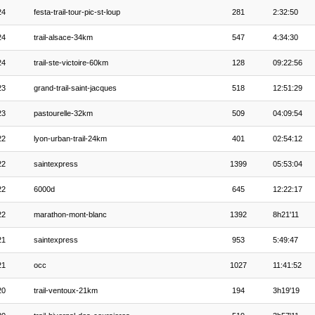
24
festa-trail-tour-pic-st-loup
281
2:32:50
24
trail-alsace-34km
547
4:34:30
24
trail-ste-victoire-60km
128
09:22:56
23
grand-trail-saint-jacques
518
12:51:29
23
pastourelle-32km
509
04:09:54
22
lyon-urban-trail-24km
401
02:54:12
22
saintexpress
1399
05:53:04
22
6000d
645
12:22:17
22
marathon-mont-blanc
1392
8h21'11
21
saintexpress
953
5:49:47
21
occ
1027
11:41:52
20
trail-ventoux-21km
194
3h19'19