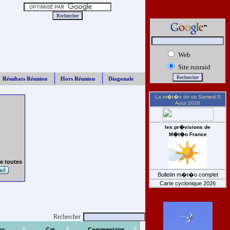
Web
Site runraid
Résultats Réunion
Hors Réunion
Diagonale
La m�t�o de ce
Samedi 8
Aout 2026
les pr�visions de
M�t�o France
e toutes
Bulletin m�t�o complet
Carte cyclonique 2026
Rechercher
ps
Cat
Commentaire