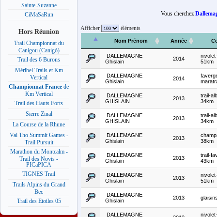
Sainte-Suzanne
Vous cherchez
Dallemag
CiMaSaRun
Afficher
éléments
Hors Réunion
Nom Prénom
Année
C
Trail Championnat du
Canigou (Canigó)
DALLEMAGNE
nivolet
2014
Trail des 6 Burons
Ghislain
51km
Méribel Trails et Km
DALLEMAGNE
faverg
Vertical
2014
Ghislain
maratra
Championnat France
de
Km Vertical
DALLEMAGNE
trail-al
2013
GHISLAIN
34km
Trail des Hauts Forts
Sierre Zinal
DALLEMAGNE
trail-al
2013
GHISLAIN
34km
La Course de la Rhune
Val Tho Summit Games -
DALLEMAGNE
champ
2013
Ghislain
38km
Trail Pursuit
Marathon du Montcalm -
DALLEMAGNE
trail-f
2013
Trail des Novis -
Ghislain
43km
PICaPICA
TIGNES Trail
DALLEMAGNE
nivolet
2013
Ghislain
51km
Trails Alpins du Grand
Bec
DALLEMAGNE
2013
glaisi
Ghislain
Trail des Etoiles 05
DALLEMAGNE
nivolet