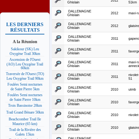
2012
Ghislain
51km
DALLEMAGNE
2012
maxi-r
Ghislain
LES DERNIERS
DALLEMAGNE
2012
glaisi
Ghislain
RÉSULTATS
DALLEMAGNE
2011
gapen
Ghislain
A la Réunion
Sakikour (SK) Leu
DALLEMAGNE
2011
faverg
Ghislain
Oxygène Trail 30km
Ascension de l'Ouest
DALLEMAGNE
maxi-r
2011
(AO) Leu Oxygène Trail
Ghislain
annec
60km
Traversée de l'Ouest (TO)
DALLEMAGNE
nivolet
2011
Leu Oxygène Trail 90km
Ghislain
51
Foulées Semi nocturnes
DALLEMAGNE
de Saint Pierre 5km
2010
utmb
Ghislain
Foulées Semi nocturnes
de Saint Pierre 10km
DALLEMAGNE
2010
faverg
Ghislain
Trois Bassinoise 28km
Trail Grand Bénare 50km
DALLEMAGNE
2010
nivolet
Ghislain
Beachcomber Trail Ile
Maurice (65 km)
DALLEMAGNE
2010
glaisin
Ghislain
Trail de la Rivière des
Galets 15km
DALLEMAGNE