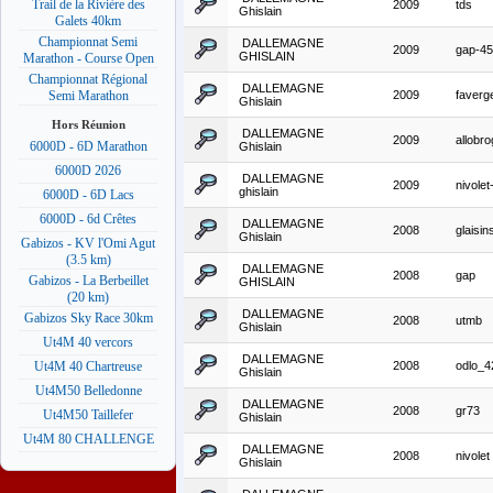
Trail de la Rivière des
2009
tds
Ghislain
Galets 40km
Championnat Semi
DALLEMAGNE
2009
gap-45
GHISLAIN
Marathon - Course Open
Championnat Régional
DALLEMAGNE
2009
faverg
Semi Marathon
Ghislain
Hors Réunion
DALLEMAGNE
2009
allobr
6000D - 6D Marathon
Ghislain
6000D 2026
DALLEMAGNE
2009
nivolet
ghislain
6000D - 6D Lacs
6000D - 6d Crêtes
DALLEMAGNE
2008
glaisin
Ghislain
Gabizos - KV l'Omi Agut
(3.5 km)
DALLEMAGNE
2008
gap
Gabizos - La Berbeillet
GHISLAIN
(20 km)
DALLEMAGNE
Gabizos Sky Race 30km
2008
utmb
Ghislain
Ut4M 40 vercors
DALLEMAGNE
2008
odlo_4
Ut4M 40 Chartreuse
Ghislain
Ut4M50 Belledonne
DALLEMAGNE
2008
gr73
Ut4M50 Taillefer
Ghislain
Ut4M 80 CHALLENGE
DALLEMAGNE
2008
nivolet
Ghislain