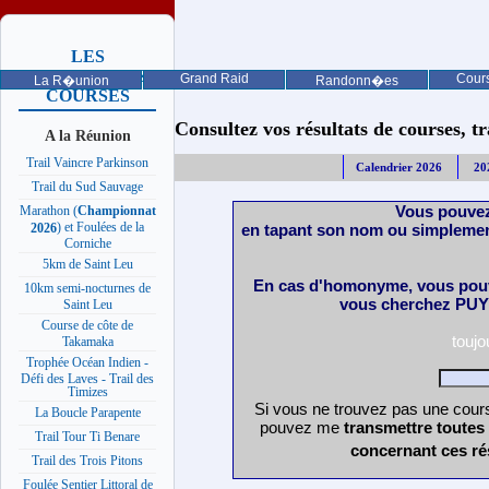
LES
PROCHAINES
Grand Raid
Cours
La R�union
Randonn�es
COURSES
Consultez vos résultats de courses, trai
A la Réunion
Trail Vaincre Parkinson
Calendrier 2026
20
Trail du Sud Sauvage
Vous pouvez
Marathon (
Championnat
) et Foulées de la
en tapant son nom ou simplemen
2026
Corniche
5km de Saint Leu
En cas d'homonyme, vous pouv
10km semi-nocturnes de
vous cherchez PUY 
Saint Leu
Course de côte de
touj
Takamaka
Trophée Océan Indien -
Défi des Laves - Trail des
Timizes
Si vous ne trouvez pas une cours
La Boucle Parapente
pouvez me
transmettre toutes
Trail Tour Ti Benare
concernant ces ré
Trail des Trois Pitons
Foulée Sentier Littoral de