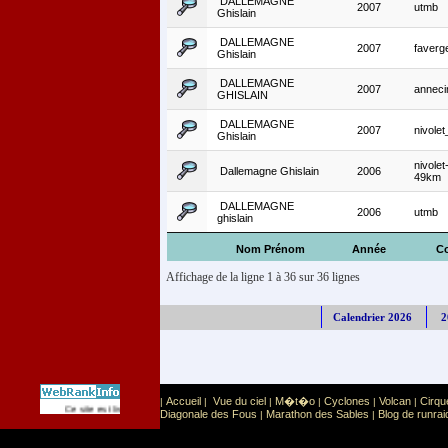
DALLEMAGNE
2007
utmb
Ghislain
DALLEMAGNE
2007
faverg
Ghislain
DALLEMAGNE
2007
annec
GHISLAIN
DALLEMAGNE
2007
nivole
Ghislain
nivolet
Dallemagne Ghislain
2006
49km
DALLEMAGNE
2006
utmb
ghislain
Nom Prénom
Année
C
Affichage de la ligne 1 à 36 sur 36 lignes
Calendrier 2026
2
Accueil
Vue du ciel
M�t�o
Cyclones
Volcan
Cirqu
|
|
|
|
|
|
Sport
Sports extr�mes
Ce site est list� dans la cat�gorie
:
Diagonale des Fous
Marathon des Sables
Blog de runrai
|
|