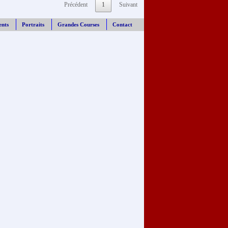
Précédent
1
Suivant
ents
Portraits
Grandes Courses
Contact