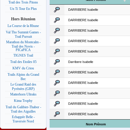
Trail des Trois Pitons
Un Ti Tour En Plus
DARRIBERE Isabelle
Hors Réunion
DARRIBERE Isabelle
La Course de la Rhune
DARRIBERE Isabelle
Val Tho Summit Games -
Trail Pursuit
DARRIBERE Isabelle
Marathon du Montcalm -
Trail des Novis -
PICaPICA
DARRIBERE Isabelle
TIGNES Trail
Trail des Etoiles 05
Darribere Isabelle
KMV du Criou
DARRIBERE Isabelle
Trails Alpins du Grand
Bec
DARRIBERE Isabelle
Le Grand Raid des
Pyrénées (GRP)
DARRIBERE Isabelle
Matterhorn Ultraks
Kima Trophy
DARRIBERE Isabelle
Trail du Galibier-Thabor -
Trail des Aiguilles
DARRIBERE Isabelle
Echappée Belle -
Traversée Nord
Nom Prénom