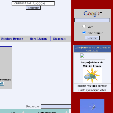
Web
Site runraid
Résultats Réunion
Hors Réunion
Diagonale
La m�t�o de ce
Dimanche 9
Aout 2026
les pr�visions de
M�t�o France
e toutes
Bulletin m�t�o complet
Carte cyclonique 2026
Rechercher
Cat
Commentaire