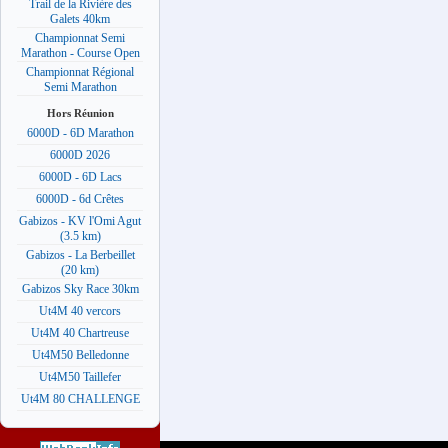
Trail de la Rivière des
Galets 40km
Championnat Semi
Marathon - Course Open
Championnat Régional
Semi Marathon
Hors Réunion
6000D - 6D Marathon
6000D 2026
6000D - 6D Lacs
6000D - 6d Crêtes
Gabizos - KV l'Omi Agut
(3.5 km)
Gabizos - La Berbeillet
(20 km)
Gabizos Sky Race 30km
Ut4M 40 vercors
Ut4M 40 Chartreuse
Ut4M50 Belledonne
Ut4M50 Taillefer
Ut4M 80 CHALLENGE