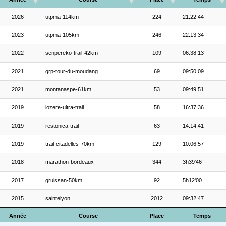
2026
utpma-114km
224
21:22:44
2023
utpma-105km
246
22:13:34
2022
senpereko-trail-42km
109
06:38:13
2021
grp-tour-du-moudang
69
09:50:09
2021
montanaspe-61km
53
09:49:51
2019
lozere-ultra-trail
58
16:37:36
2019
restonica-trail
63
14:14:41
2019
trail-citadelles-70km
129
10:06:57
2018
marathon-bordeaux
344
3h39'46
2017
gruissan-50km
92
5h12'00
2015
saintelyon
2012
09:32:47
Année
Course
Place
Temps