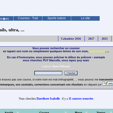
Courses - Trail
Sports nature
Le site
nn�es
ls, ultra, ...
Calendrier 2026
2027
2025
Vous pouvez rechercher un coureur
en tapant son nom ou simplement quelques lettres de son nom,
sans accent
, ...
En cas d'homonyme, vous pouvez préciser le début du prénom : exemple
vous cherchez PUY Marcelle, vous tapez puy marc
toujours
Nom Prénom
e trouvez pas une course, si votre nom est mal orthographié, ... vous pouvez me
transmettr
remarques, vos souhaits, corrections concernant ces résultats
en cliquant sur
Vous cherchez
Darribere Isabelle
: il y a
11 courses trouvées
Année
Course
Place
Temps