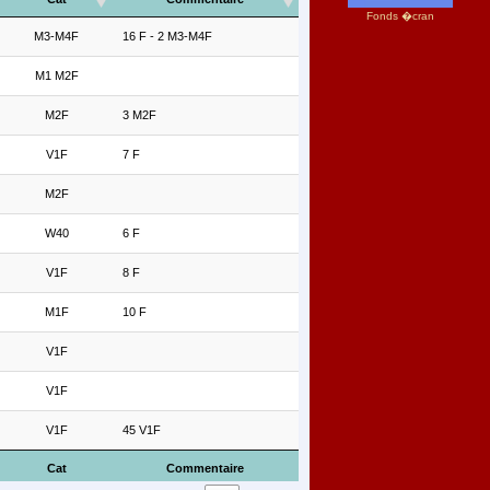
Fonds �cran
M3-M4F
16 F - 2 M3-M4F
M1 M2F
M2F
3 M2F
V1F
7 F
M2F
W40
6 F
V1F
8 F
M1F
10 F
V1F
V1F
V1F
45 V1F
Cat
Commentaire