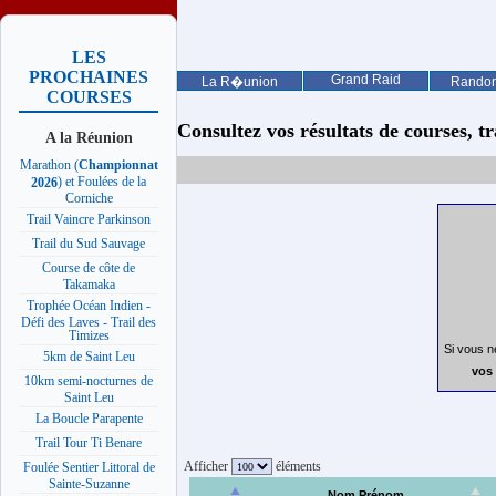
LES
PROCHAINES
Grand Raid
La R�union
Rando
COURSES
Consultez vos résultats de courses, trai
A la Réunion
Marathon (
Championnat
) et Foulées de la
2026
Corniche
Trail Vaincre Parkinson
Trail du Sud Sauvage
Course de côte de
Takamaka
Trophée Océan Indien -
Défi des Laves - Trail des
Timizes
Si vous n
5km de Saint Leu
vos 
10km semi-nocturnes de
Saint Leu
La Boucle Parapente
Trail Tour Ti Benare
Afficher
éléments
Foulée Sentier Littoral de
Sainte-Suzanne
Nom Prénom