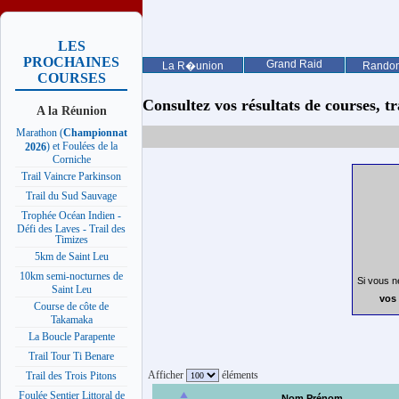
LES
PROCHAINES
Grand Raid
La R�union
Rando
COURSES
Consultez vos résultats de courses, trai
A la Réunion
Marathon (
Championnat
) et Foulées de la
2026
Corniche
Trail Vaincre Parkinson
Trail du Sud Sauvage
Trophée Océan Indien -
Défi des Laves - Trail des
Timizes
5km de Saint Leu
10km semi-nocturnes de
Si vous n
Saint Leu
vos 
Course de côte de
Takamaka
La Boucle Parapente
Trail Tour Ti Benare
Afficher
éléments
Trail des Trois Pitons
Foulée Sentier Littoral de
Nom Prénom