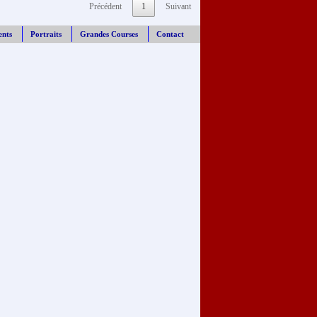
Précédent
1
Suivant
ents
Portraits
Grandes Courses
Contact