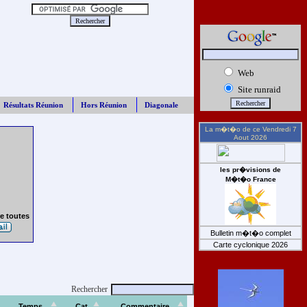
Web
Site runraid
Résultats Réunion
Hors Réunion
Diagonale
La m�t�o de ce
Vendredi 7
Aout 2026
les pr�visions de
M�t�o France
e toutes
Bulletin m�t�o complet
Carte cyclonique 2026
Rechercher
Temps
Cat
Commentaire