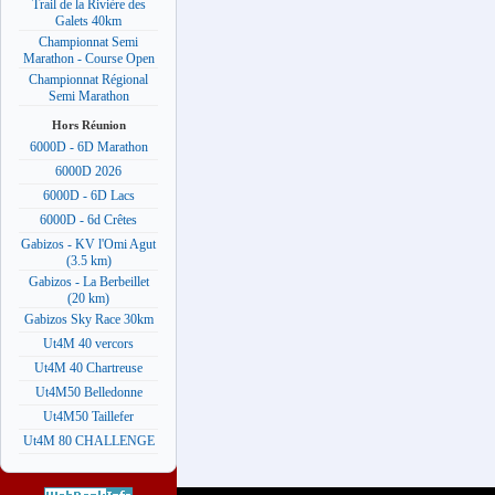
Trail de la Rivière des
Galets 40km
Championnat Semi
Marathon - Course Open
Championnat Régional
Semi Marathon
Hors Réunion
6000D - 6D Marathon
6000D 2026
6000D - 6D Lacs
6000D - 6d Crêtes
Gabizos - KV l'Omi Agut
(3.5 km)
Gabizos - La Berbeillet
(20 km)
Gabizos Sky Race 30km
Ut4M 40 vercors
Ut4M 40 Chartreuse
Ut4M50 Belledonne
Ut4M50 Taillefer
Ut4M 80 CHALLENGE