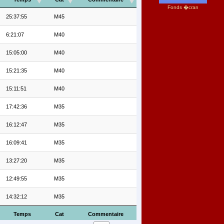
Fonds �cran
25:37:55
M45
6:21:07
M40
15:05:00
M40
15:21:35
M40
15:11:51
M40
17:42:36
M35
16:12:47
M35
16:09:41
M35
13:27:20
M35
12:49:55
M35
14:32:12
M35
Temps
Cat
Commentaire