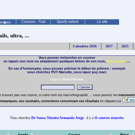
Courses - Trail
Sports nature
Le site
nn�es
ls, ultra, ...
Calendrier 2026
2027
2025
Vous pouvez rechercher un coureur
en tapant son nom ou simplement quelques lettres de son nom,
sans accent
, ...
En cas d'homonyme, vous pouvez préciser le début du prénom : exemple
vous cherchez PUY Marcelle, vous tapez puy marc
toujours
Nom Prénom
e trouvez pas une course, si votre nom est mal orthographié, ... vous pouvez me
transmettr
remarques, vos souhaits, corrections concernant ces résultats
en cliquant sur
Vous cherchez
De Sousa Teixeira Armando Jorge
: il y a
11 courses trouvées
Année
Course
Place