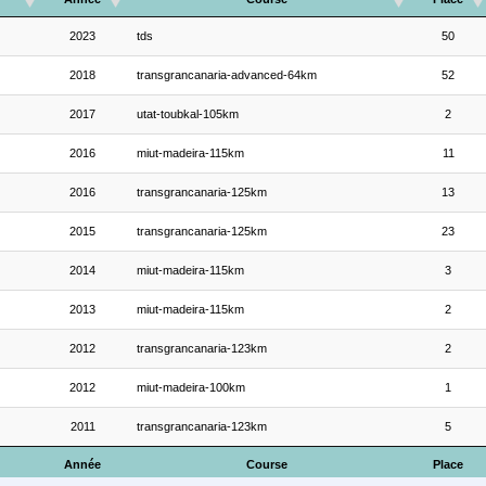
2023
tds
50
2018
transgrancanaria-advanced-64km
52
2017
utat-toubkal-105km
2
2016
miut-madeira-115km
11
2016
transgrancanaria-125km
13
2015
transgrancanaria-125km
23
2014
miut-madeira-115km
3
2013
miut-madeira-115km
2
2012
transgrancanaria-123km
2
2012
miut-madeira-100km
1
2011
transgrancanaria-123km
5
Année
Course
Place