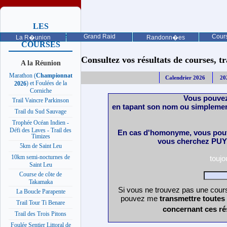
LES
PROCHAINES
Grand Raid
Cours
La R�union
Randonn�es
COURSES
Consultez vos résultats de courses, trai
A la Réunion
Marathon (
Championnat
Calendrier 2026
20
) et Foulées de la
2026
Corniche
Vous pouvez
Trail Vaincre Parkinson
en tapant son nom ou simplemen
Trail du Sud Sauvage
Trophée Océan Indien -
Défi des Laves - Trail des
En cas d'homonyme, vous pouv
Timizes
vous cherchez PUY 
5km de Saint Leu
10km semi-nocturnes de
touj
Saint Leu
Course de côte de
Takamaka
Si vous ne trouvez pas une cours
La Boucle Parapente
pouvez me
transmettre toutes
Trail Tour Ti Benare
concernant ces ré
Trail des Trois Pitons
Foulée Sentier Littoral de