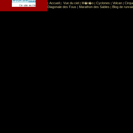
Accueil
Vue du ciel
M�t�o
Cyclones
Volcan
Cirqu
|
|
|
|
|
|
Sport
Sports extr�mes
Ce site est list� dans la cat�gorie
:
Diagonale des Fous
Marathon des Sables
Blog de runrai
|
|