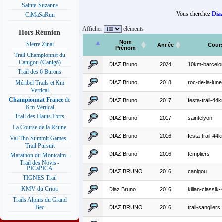
Sainte-Suzanne
Vous cherchez
Dia
CiMaSaRun
Afficher
éléments
Hors Réunion
Nom
Sierre Zinal
Année
Cour
Prénom
Trail Championnat du
Canigou (Canigó)
DIAZ Bruno
2024
10km-barcelo
Trail des 6 Burons
DIAZ Bruno
2018
roc-de-la-lune
Méribel Trails et Km
Vertical
Championnat France
de
DIAZ Bruno
2017
festa-trail-44
Km Vertical
Trail des Hauts Forts
DIAZ Bruno
2017
saintelyon
La Course de la Rhune
DIAZ Bruno
2016
festa-trail-44
Val Tho Summit Games -
Trail Pursuit
DIAZ Bruno
2016
templiers
Marathon du Montcalm -
Trail des Novis -
PICaPICA
DIAZ BRUNO
2016
canigou
TIGNES Trail
KMV du Criou
Diaz Bruno
2016
kilian-classik
Trails Alpins du Grand
Bec
DIAZ BRUNO
2016
trail-sangliers