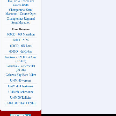
Trail de la Rivière des
Galets 40km
Championnat Semi
Marathon - Course Open
Championnat Régional
Semi Marathon
Hors Réunion
6000D - 6D Marathon
6000D 2026
6000D - 6D Lacs
6000D - 6d Crêtes
Gabizos - KV l'Omi Agut
(3.5 km)
Gabizos - La Berbeillet
(20 km)
Gabizos Sky Race 30km
Ut4M 40 vercors
Ut4M 40 Chartreuse
Ut4M50 Belledonne
Ut4M50 Taillefer
Ut4M 80 CHALLENGE