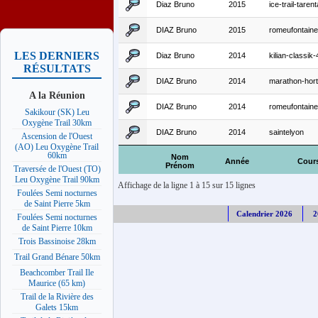
Diaz Bruno
2015
ice-trail-tare
DIAZ Bruno
2015
romeufontain
LES DERNIERS
Diaz Bruno
2014
kilian-classik
RÉSULTATS
DIAZ Bruno
2014
marathon-hor
A la Réunion
DIAZ Bruno
2014
romeufontain
Sakikour (SK) Leu
Oxygène Trail 30km
DIAZ Bruno
2014
saintelyon
Ascension de l'Ouest
(AO) Leu Oxygène Trail
60km
Nom
Année
Cour
Prénom
Traversée de l'Ouest (TO)
Leu Oxygène Trail 90km
Affichage de la ligne 1 à 15 sur 15 lignes
Foulées Semi nocturnes
de Saint Pierre 5km
Calendrier 2026
2
Foulées Semi nocturnes
de Saint Pierre 10km
Trois Bassinoise 28km
Trail Grand Bénare 50km
Beachcomber Trail Ile
Maurice (65 km)
Trail de la Rivière des
Galets 15km