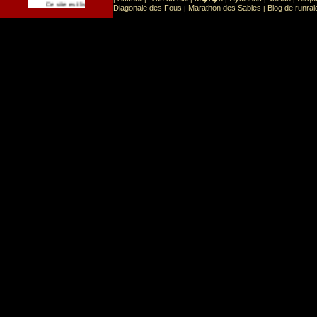
Sport
Sports extr�mes
Ce site est list� dans la cat�gorie
:
Diagonale des Fous
Marathon des Sables
Blog de runrai
|
|