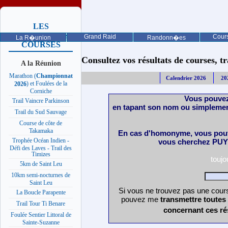
LES
PROCHAINES
Grand Raid
Cours
La R�union
Randonn�es
COURSES
Consultez vos résultats de courses, trai
A la Réunion
Marathon (
Championnat
Calendrier 2026
20
) et Foulées de la
2026
Corniche
Vous pouvez
Trail Vaincre Parkinson
en tapant son nom ou simplemen
Trail du Sud Sauvage
Course de côte de
Takamaka
En cas d'homonyme, vous pouv
Trophée Océan Indien -
vous cherchez PUY 
Défi des Laves - Trail des
Timizes
touj
5km de Saint Leu
10km semi-nocturnes de
Saint Leu
Si vous ne trouvez pas une cours
La Boucle Parapente
pouvez me
transmettre toutes
Trail Tour Ti Benare
concernant ces ré
Foulée Sentier Littoral de
Sainte-Suzanne