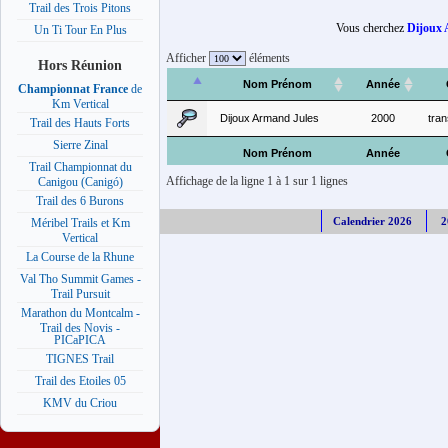
Trail des Trois Pitons
Vous cherchez
Dijoux 
Un Ti Tour En Plus
Afficher
éléments
Hors Réunion
Nom Prénom
Année
Championnat France
de
Km Vertical
Dijoux Armand Jules
2000
tran
Trail des Hauts Forts
Sierre Zinal
Nom Prénom
Année
Trail Championnat du
Affichage de la ligne 1 à 1 sur 1 lignes
Canigou (Canigó)
Trail des 6 Burons
Calendrier 2026
2
Méribel Trails et Km
Vertical
La Course de la Rhune
Val Tho Summit Games -
Trail Pursuit
Marathon du Montcalm -
Trail des Novis -
PICaPICA
TIGNES Trail
Trail des Etoiles 05
KMV du Criou