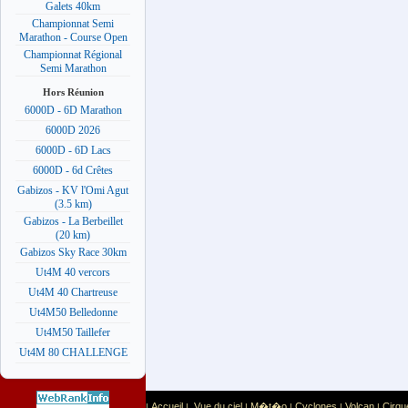
Galets 40km
Championnat Semi
Marathon - Course Open
Championnat Régional
Semi Marathon
Hors Réunion
6000D - 6D Marathon
6000D 2026
6000D - 6D Lacs
6000D - 6d Crêtes
Gabizos - KV l'Omi Agut
(3.5 km)
Gabizos - La Berbeillet
(20 km)
Gabizos Sky Race 30km
Ut4M 40 vercors
Ut4M 40 Chartreuse
Ut4M50 Belledonne
Ut4M50 Taillefer
Ut4M 80 CHALLENGE
Accueil
Vue du ciel
M�t�o
Cyclones
Volcan
Cirqu
|
|
|
|
|
|