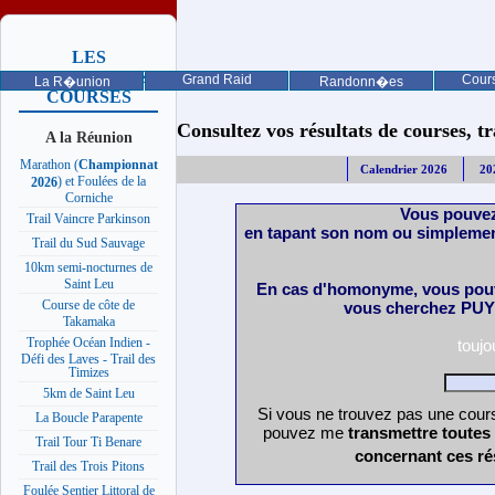
LES
PROCHAINES
Grand Raid
Cours
La R�union
Randonn�es
COURSES
Consultez vos résultats de courses, trai
A la Réunion
Marathon (
Championnat
Calendrier 2026
20
) et Foulées de la
2026
Corniche
Vous pouvez
Trail Vaincre Parkinson
en tapant son nom ou simplemen
Trail du Sud Sauvage
10km semi-nocturnes de
Saint Leu
En cas d'homonyme, vous pouv
Course de côte de
vous cherchez PUY 
Takamaka
Trophée Océan Indien -
touj
Défi des Laves - Trail des
Timizes
5km de Saint Leu
Si vous ne trouvez pas une cours
La Boucle Parapente
pouvez me
transmettre toutes
Trail Tour Ti Benare
concernant ces ré
Trail des Trois Pitons
Foulée Sentier Littoral de