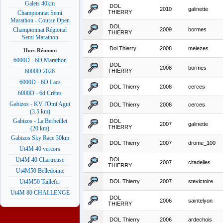
Galets 40km
DOL
2010
galinette
THIERRY
Championnat Semi
Marathon - Course Open
DOL
2009
bormes
Championnat Régional
THIERRY
Semi Marathon
Dol Thierry
2008
melezes
Hors Réunion
6000D - 6D Marathon
DOL
2008
bormes
THIERRY
6000D 2026
6000D - 6D Lacs
DOL Thierry
2008
cerces
6000D - 6d Crêtes
Gabizos - KV l'Omi Agut
DOL Thierry
2008
cerces
(3.5 km)
Gabizos - La Berbeillet
DOL
2007
galinette
THIERRY
(20 km)
Gabizos Sky Race 30km
DOL Thierry
2007
drome_100
Ut4M 40 vercors
DOL
Ut4M 40 Chartreuse
2007
citadelles
THIERRY
Ut4M50 Belledonne
DOL Thierry
2007
stevictoire
Ut4M50 Taillefer
Ut4M 80 CHALLENGE
DOL
2006
saintelyon
THIERRY
DOL Thierry
2006
ardechois