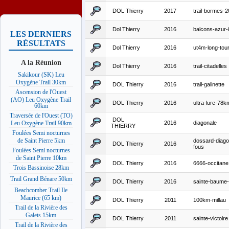
DOL Thierry
2017
trail-bormes-
Dol Thierry
2016
balcons-azur
LES DERNIERS
RÉSULTATS
Dol Thierry
2016
ut4m-long-tou
A la Réunion
Dol Thierry
2016
trail-citadelles
Sakikour (SK) Leu
Oxygène Trail 30km
DOL Thierry
2016
trail-galinette
Ascension de l'Ouest
(AO) Leu Oxygène Trail
DOL Thierry
2016
ultra-lure-78k
60km
Traversée de l'Ouest (TO)
DOL
2016
diagonale
Leu Oxygène Trail 90km
THIERRY
Foulées Semi nocturnes
de Saint Pierre 5km
dossard-diago
DOL Thierry
2016
fous
Foulées Semi nocturnes
de Saint Pierre 10km
DOL Thierry
2016
6666-occitane
Trois Bassinoise 28km
Trail Grand Bénare 50km
DOL Thierry
2016
sainte-baume
Beachcomber Trail Ile
Maurice (65 km)
DOL Thierry
2011
100km-millau
Trail de la Rivière des
Galets 15km
DOL Thierry
2011
sainte-victoire
Trail de la Rivière des