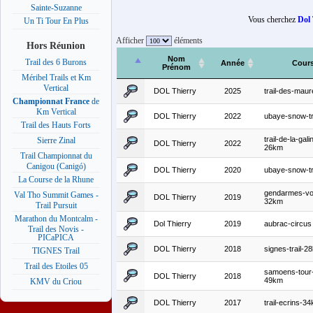
Sainte-Suzanne
Vous cherchez
Dol 
Un Ti Tour En Plus
Afficher
éléments
Hors Réunion
Nom
Trail des 6 Burons
Année
Cour
Prénom
Méribel Trails et Km
Vertical
DOL Thierry
2025
trail-des-mau
Championnat France
de
Km Vertical
DOL Thierry
2022
ubaye-snow-tr
Trail des Hauts Forts
trail-de-la-gali
Sierre Zinal
DOL Thierry
2022
26km
Trail Championnat du
Canigou (Canigó)
DOL Thierry
2020
ubaye-snow-tr
La Course de la Rhune
gendarmes-vo
Val Tho Summit Games -
DOL Thierry
2019
32km
Trail Pursuit
Marathon du Montcalm -
Dol Thierry
2019
aubrac-circus
Trail des Novis -
PICaPICA
DOL Thierry
2018
signes-trail-2
TIGNES Trail
Trail des Etoiles 05
samoens-tour-g
DOL Thierry
2018
49km
KMV du Criou
DOL Thierry
2017
trail-ecrins-3