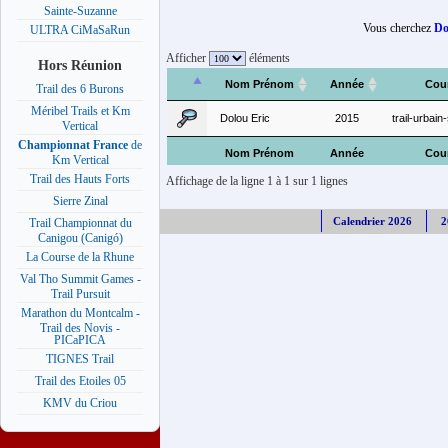
Sainte-Suzanne
Vous cherchez
Do
ULTRA CiMaSaRun
Afficher
éléments
Hors Réunion
Nom Prénom
Année
Cou
Trail des 6 Burons
Méribel Trails et Km
Dolou Eric
2015
trail-urbain
Vertical
Championnat France
de
Nom Prénom
Année
Cou
Km Vertical
Trail des Hauts Forts
Affichage de la ligne 1 à 1 sur 1 lignes
Sierre Zinal
Calendrier 2026
2
Trail Championnat du
Canigou (Canigó)
La Course de la Rhune
Val Tho Summit Games -
Trail Pursuit
Marathon du Montcalm -
Trail des Novis -
PICaPICA
TIGNES Trail
Trail des Etoiles 05
KMV du Criou