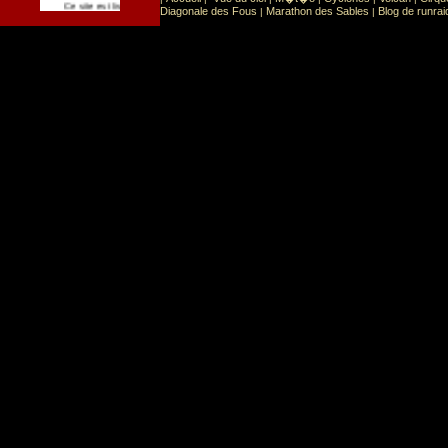
Sport
Sports extr�mes
Ce site est list� dans la cat�gorie
:
Diagonale des Fous
Marathon des Sables
Blog de runrai
|
|